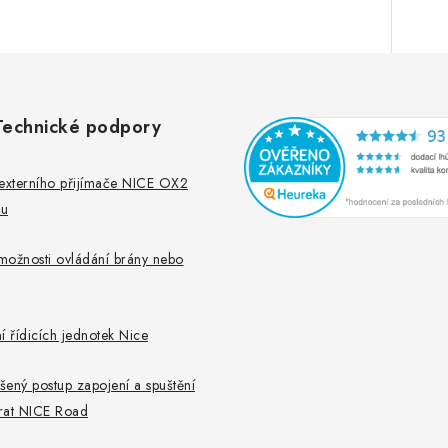
Technické podpory
externího přijímače NICE OX2
nu
možnosti ovládání brány nebo
í řídicích jednotek Nice
ený postup zapojení a spuštění
rat NICE Road