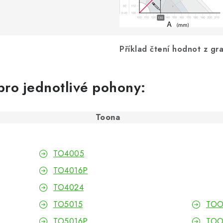
Příklad čtení hodnot z gr
pro jednotlivé pohony:
Toona
TO4005
TO4016P
TO4024
TO5015
TOO
TO5016P
TOO