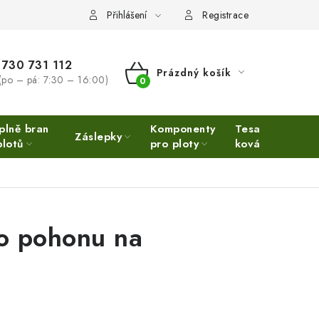
Přihlášení
Registrace
730 731 112
Prázdný košík
(po – pá: 7:30 – 16:00)
NÁKUPNÍ
KOŠÍK
plně bran
Komponenty
Tesařské
Ne
Záslepky
plotů
pro ploty
kování
Ino
ho pohonu na