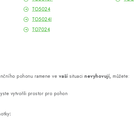
TO5024
TO5024I
TO7024
enčního pohonu ramene ve
vaší
situaci
nevyhovují,
můžete:
yste vytvořili prostor pro pohon
notky
: