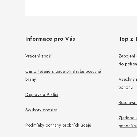
Z
á
Informace pro Vás
Top z 
p
a
Vrácení zboží
Zapojení 
do poho
t
Často řešené situace při stavbě posuvné
í
brány
Všechny 
pohonu
Doprava a Platba
Resetován
Soubory cookies
Zjednoduš
Podmínky ochrany osobních údajů
pohonů v