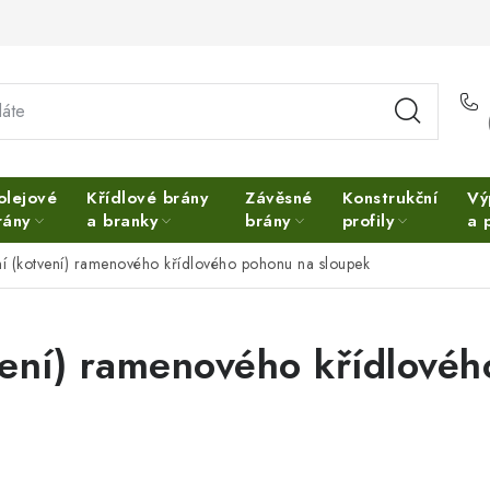
olejové
Křídlové brány
Závěsné
Konstrukční
Vý
rány
a branky
brány
profily
a 
í (kotvení) ramenového křídlového pohonu na sloupek
vení) ramenového křídlové