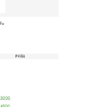
afu
Příliš
3000
4500