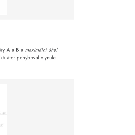
ěry
A
a
B
a
maximální úhel
ktuátor pohyboval plynule