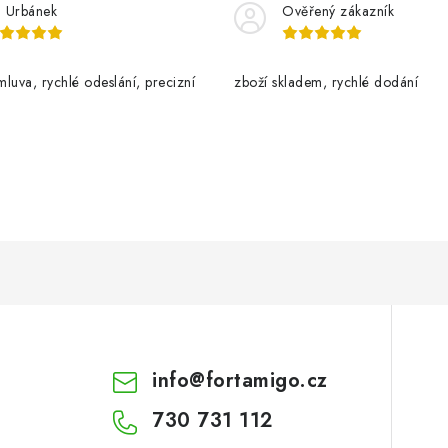
n Urbánek
Ověřený zákazník
luva, rychlé odeslání, precizní
zboží skladem, rychlé dodání
info
@
fortamigo.cz
730 731 112