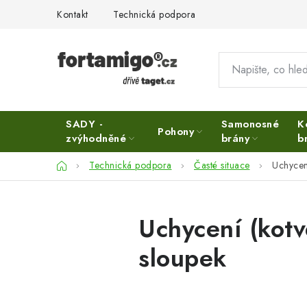
Přejít
Kontakt
Technická podpora
na
obsah
SADY -
Samonosné
K
Pohony
zvýhodněné
brány
b
Domů
Technická podpora
Časté situace
Uchycen
Uchycení (kot
sloupek