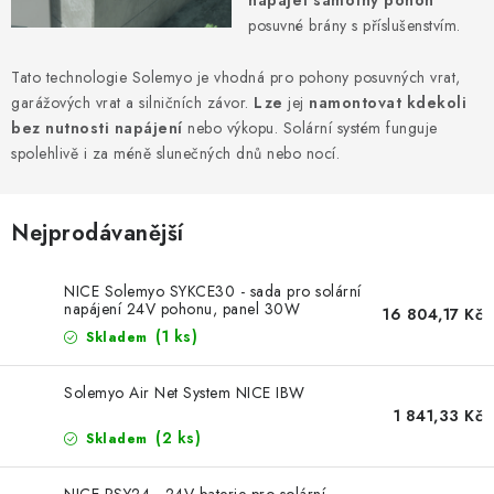
napájet samotný pohon
VÝPLNĚ BRAN A PLOTŮ
posuvné brány s příslušenstvím.
ZÁSLEPKY
Tato technologie Solemyo je vhodná pro pohony posuvných vrat,
garážových vrat a silničních závor.
Lze
jej
namontovat kdekoli
KOMPONENTY PRO PLOTY
bez nutnosti napájení
nebo výkopu. Solární systém funguje
spolehlivě i za méně slunečných dnů nebo nocí.
TESAŘSKÉ KOVÁNÍ
Nejprodávanější
NEREZ, INOX
ARCHIV
NICE Solemyo SYKCE30 - sada pro solární
napájení 24V pohonu, panel 30W
16 804,17 Kč
(1 ks)
Skladem
HLINÍKOVÝ PLOTOVÝ SYSTÉM
Solemyo Air Net System NICE IBW
OTOČNÉ ŽALUZIE
1 841,33 Kč
(2 ks)
Skladem
Kontakt
Technická podpora