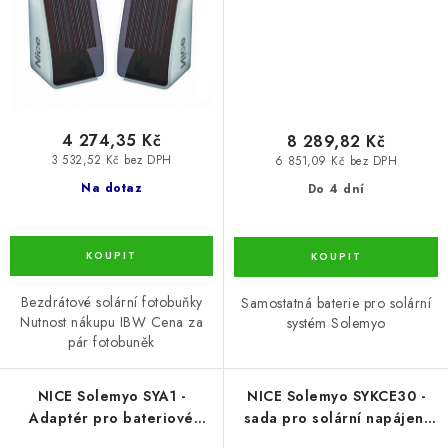
4 274,35 Kč
8 289,82 Kč
3 532,52 Kč bez DPH
6 851,09 Kč bez DPH
Na dotaz
Do 4 dní
Bezdrátové solární fotobuňky
Samostatná baterie pro solární
Nutnost nákupu IBW Cena za
systém Solemyo
pár fotobuněk
NICE Solemyo SYA1 -
NICE Solemyo SYKCE30 -
Adaptér pro bateriové
sada pro solární napájení
napájení PSY24 ze sítě
24V pohonu, panel 30W