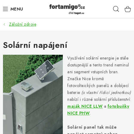
Přejít
Hleda
na
obsah
Záložní zdroje
SADY - ZVÝHODNĚNÉ
POHONY
Solární napájení
SAMONOSNÉ BRÁNY
Využívání solární energie je stále
dostupnější a tento trend neminul
ani segment vstupních bran.
KOLEJOVÉ BRÁNY
Značka Nice kromě
fotovoltaických panelů a dobíjecí
KŘÍDLOVÉ BRÁNY A BRANKY
baterie
(s vlastní řídicí jednotkou)
nabízí i různé solární příslušenství:
ZÁVĚSNÉ BRÁNY
maják NICE LLW
a
fotobuňky
NICE PHW
.
KONSTRUKČNÍ PROFILY
Solární panel tak může