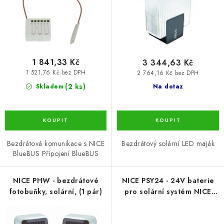
u
d
k
u
t
k
ů
t
ů
1 841,33 Kč
3 344,63 Kč
1 521,76 Kč bez DPH
2 764,16 Kč bez DPH
(2 ks)
Skladem
Na dotaz
Bezdrátová komunikace s NICE
Bezdrátový solární LED maják
BlueBUS Připojení BlueBUS
NICE PHW - bezdrátové
NICE PSY24 - 24V baterie
fotobuňky, solární, (1 pár)
pro solární systém NICE
Solemyo