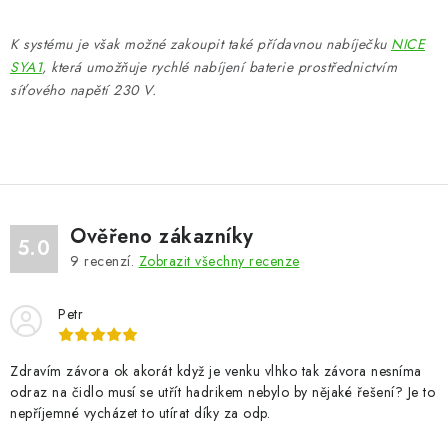
O
v
K systému je však možné zakoupit také přídavnou nabíječku
NICE
l
SYA1
, která umožňuje rychlé nabíjení baterie prostřednictvím
á
síťového napětí 230 V.
d
a
c
í
p
Ověřeno zákazníky
r
5.0
9
recenzí.
Zobrazit všechny recenze
v
k
Petr
y
v
ý
Zdravím závora ok akorát když je venku vlhko tak závora nesníma
odraz na čidlo musí se utřít hadrikem nebylo by nějaké řešení? Je to
p
nepříjemné vycházet to utírat díky za odp.
i