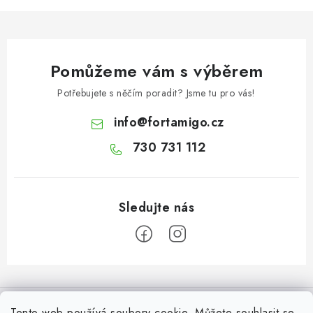
s
u
Pomůžeme vám s výběrem
Potřebujete s něčím poradit? Jsme tu pro vás!
info
@
fortamigo.cz
730 731 112
Z
á
Informace pro Vás
p
Tento web používá soubory cookie. Můžete souhlasit se