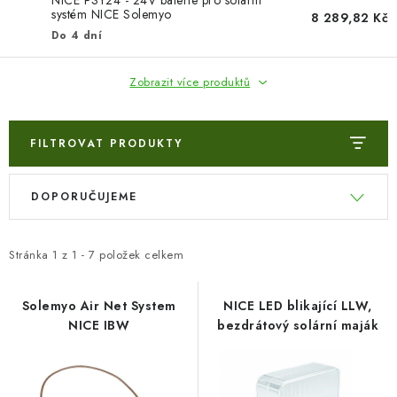
NICE PSY24 - 24V baterie pro solární
systém NICE Solemyo
8 289,82 Kč
Do 4 dní
Zobrazit více produktů
FILTROVAT PRODUKTY
V
Ř
DOPORUČUJEME
ý
a
p
z
i
e
Stránka
1
z
1
-
7
položek celkem
s
n
p
í
Solemyo Air Net System
NICE LED blikající LLW,
NICE IBW
bezdrátový solární maják
r
p
o
r
d
o