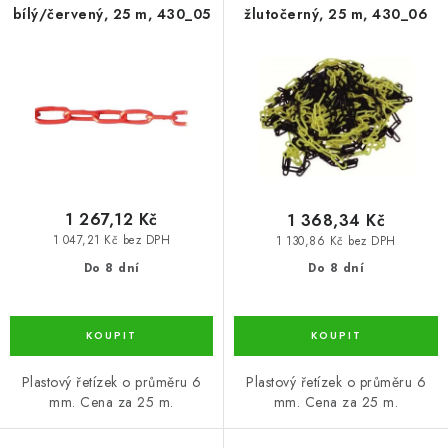
bílý/červený, 25 m, 430_05
žlutočerný, 25 m, 430_06
r
p
o
r
d
o
u
d
k
u
t
k
ů
t
ů
1 267,12 Kč
1 368,34 Kč
1 047,21 Kč bez DPH
1 130,86 Kč bez DPH
Do 8 dní
Do 8 dní
Plastový řetízek o průměru 6
Plastový řetízek o průměru 6
mm. Cena za 25 m.
mm. Cena za 25 m.