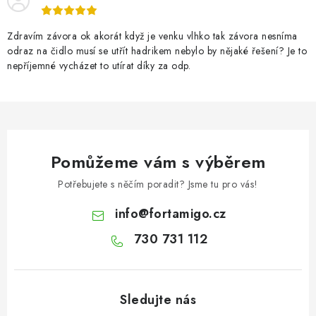
p
r
v
Zdravím závora ok akorát když je venku vlhko tak závora nesníma
odraz na čidlo musí se utřít hadrikem nebylo by nějaké řešení? Je to
k
nepříjemné vycházet to utírat díky za odp.
y
v
ý
p
i
Pomůžeme vám s výběrem
s
u
Potřebujete s něčím poradit? Jsme tu pro vás!
info
@
fortamigo.cz
730 731 112