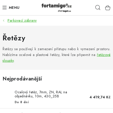
Přejít
Hleda
na
obsah
Parkovací zábrany
SADY - ZVÝHODNĚNÉ
POHONY
Řetězy
SAMONOSNÉ BRÁNY
Řetězy se používají k zamezení přístupu nebo k vymezení prostoru.
Nabízíme ocelové a plastové řetězy, které lze připevnit na
řetězové
sloupky
.
KOLEJOVÉ BRÁNY
KŘÍDLOVÉ BRÁNY A BRANKY
Nejprodávanější
ZÁVĚSNÉ BRÁNY
Ocelový řetěz, 7mm, ZN, RAL na
objednávku, 10m, 430_25B
4 419,74 Kč
KONSTRUKČNÍ PROFILY
Do 8 dní