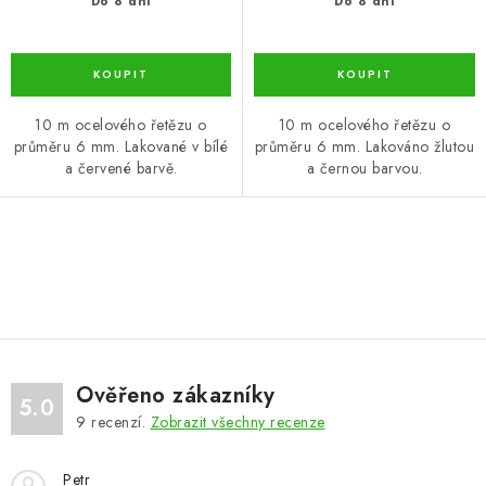
Do 8 dní
Do 8 dní
10 m ocelového řetězu o
10 m ocelového řetězu o
průměru 6 mm. Lakované v bílé
průměru 6 mm. Lakováno žlutou
a červené barvě.
a černou barvou.
O
v
l
á
d
Ověřeno zákazníky
a
5.0
9
recenzí.
Zobrazit všechny recenze
c
í
Petr