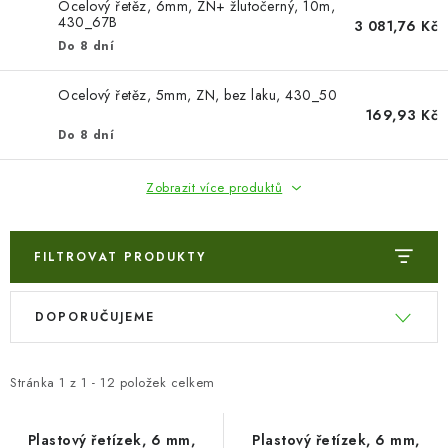
VÝPLNĚ BRAN A PLOTŮ
Ocelový řetěz, 6mm, ZN+ žlutočerný, 10m,
430_67B
3 081,76 Kč
Do 8 dní
ZÁSLEPKY
Ocelový řetěz, 5mm, ZN, bez laku, 430_50
KOMPONENTY PRO PLOTY
169,93 Kč
Do 8 dní
TESAŘSKÉ KOVÁNÍ
Zobrazit více produktů
NEREZ, INOX
FILTROVAT PRODUKTY
ARCHIV
V
Ř
HLINÍKOVÝ PLOTOVÝ SYSTÉM
DOPORUČUJEME
ý
a
p
z
OTOČNÉ ŽALUZIE
i
e
Stránka
1
z
1
-
12
položek celkem
s
n
Kontakt
Technická podpora
p
í
Plastový řetízek, 6 mm,
Plastový řetízek, 6 mm,