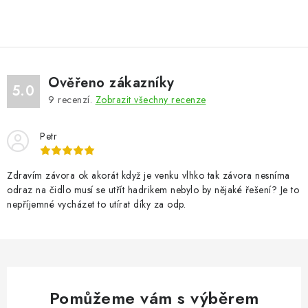
VÝPLNĚ BRAN A PLOTŮ
ZÁSLEPKY
KOMPONENTY PRO PLOTY
Ověřeno zákazníky
5.0
9
recenzí.
Zobrazit všechny recenze
TESAŘSKÉ KOVÁNÍ
Petr
NEREZ, INOX
Zdravím závora ok akorát když je venku vlhko tak závora nesníma
ARCHIV
odraz na čidlo musí se utřít hadrikem nebylo by nějaké řešení? Je to
nepříjemné vycházet to utírat díky za odp.
HLINÍKOVÝ PLOTOVÝ SYSTÉM
OTOČNÉ ŽALUZIE
Kontakt
Technická podpora
Pomůžeme vám s výběrem