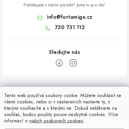
Potřebujete s něčím poradit? Jsme tu pro vás!
info
@
fortamigo.cz
730 731 112
Z
á
Informace pro Vás
p
Tento web používá soubory cookie. Můžete souhlasit se
a
všemi cookies, nebo si v nastaveních nastavte ty, s
Vrácení zboží
Top z Technické podpory
kterými souhlasíte a s kterými ne. Dokud nekliknete na
t
souhlas, budou použity pouze nezbytné cookies. Více
í
Často řešené situace při stavbě posuvné brány
Zapojení externího přijímače NICE OX2 do pohonu
informací o
našich souborech cookies
.
Ověřeno zákazníky