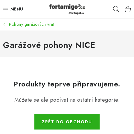
Přejít
Hleda
na
obsah
Pohony garážových vrat
SADY - ZVÝHODNĚNÉ
POHONY
Garážové pohony NICE
SAMONOSNÉ BRÁNY
KOLEJOVÉ BRÁNY
Produkty teprve připravujeme.
KŘÍDLOVÉ BRÁNY A BRANKY
Můžete se ale podívat na ostatní kategorie.
ZÁVĚSNÉ BRÁNY
KONSTRUKČNÍ PROFILY
ZPĚT DO OBCHODU