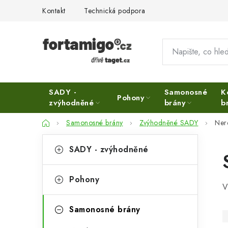
Přejít
Kontakt
Technická podpora
na
obsah
SADY -
Samonosné
K
Pohony
zvýhodněné
brány
b
Domů
Samonosné brány
Zvýhodněné SADY
Nere
P
K
Přeskočit
SADY - zvýhodněné
kategorie
a
o
t
s
Pohony
V
e
t
g
Samonosné brány
r
o