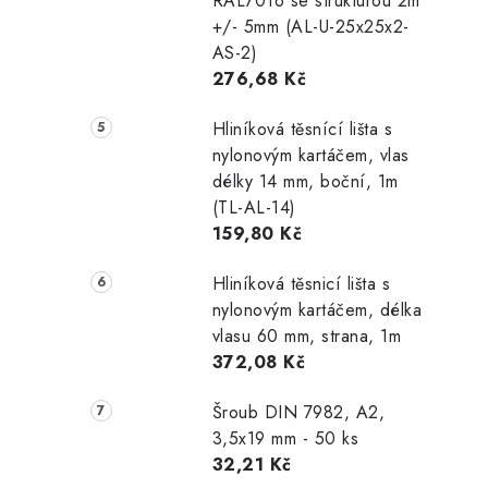
RAL7016 se strukturou 2m
+/- 5mm (AL-U-25x25x2-
AS-2)
276,68 Kč
Hliníková těsnící lišta s
nylonovým kartáčem, vlas
délky 14 mm, boční, 1m
(TL-AL-14)
159,80 Kč
Hliníková těsnicí lišta s
nylonovým kartáčem, délka
vlasu 60 mm, strana, 1m
372,08 Kč
Šroub DIN 7982, A2,
3,5x19 mm - 50 ks
32,21 Kč