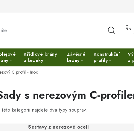
olejové
Křídlové brány
Závěsné
Konstrukční
Vý
rány
a branky
brány
profily
a 
zový C profil - Inox
Sady s nerezovým C-profil
 této kategorii najdete dva typy souprav:
Sestavy z nerezové oceli