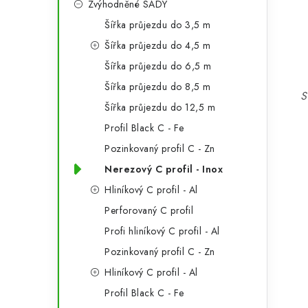
Zvýhodněné SADY
a
r
Šířka průjezdu do 3,5 m
n
i
Šířka průjezdu do 4,5 m
e
n
Šířka průjezdu do 6,5 m
í
Šířka průjezdu do 8,5 m
S
Šířka průjezdu do 12,5 m
p
Profil Black C - Fe
a
Pozinkovaný profil C - Zn
n
Nerezový C profil - Inox
Hliníkový C profil - Al
e
Perforovaný C profil
l
Profi hliníkový C profil - Al
Pozinkovaný profil C - Zn
Hliníkový C profil - Al
Profil Black C - Fe