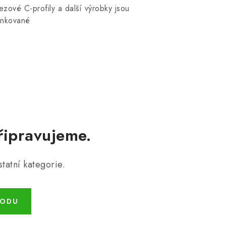
zové C-profily a další výrobky jsou
inkované
řipravujeme.
tatní kategorie.
HODU