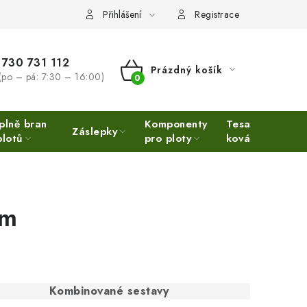
Přihlášení
Registrace
730 731 112
Prázdný košík
(po – pá: 7:30 – 16:00)
NÁKUPNÍ
KOŠÍK
plně bran
Komponenty
Tesařské
Ne
Záslepky
plotů
pro ploty
kování
Ino
em
Kombinované sestavy