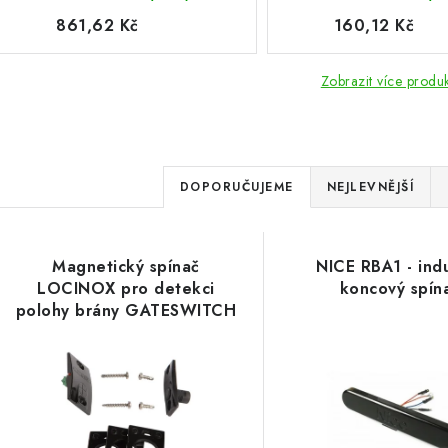
861,62 Kč
160,12 Kč
Zobrazit více produ
Ř
DOPORUČUJEME
NEJLEVNĚJŠÍ
a
V
z
Magnetický spínač
NICE RBA1 - ind
ý
e
LOCINOX pro detekci
koncový spín
polohy brány GATESWITCH
p
n
í
s
p
p