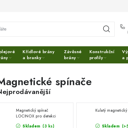
olejové
Křídlové brány
Závěsné
Konstrukční
Vý
rány
a branky
brány
profily
a 
Magnetické spínače
Nejprodávanější
Magnetický spínač
Kulatý magnetický
LOCINOX pro detekci
polohy brány
Skladem
(3 ks)
Skladem
(>
GATESWITCH