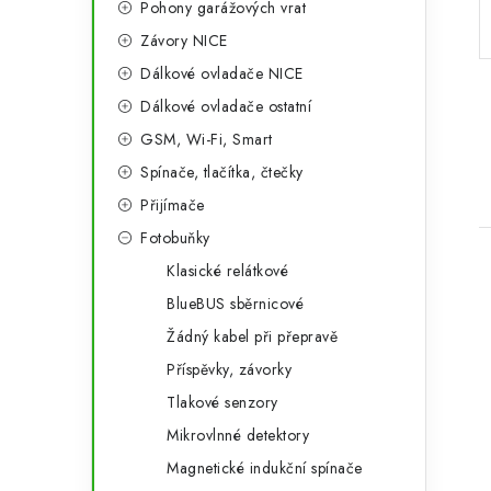
Pohony garážových vrat
a
r
Závory NICE
n
i
Dálkové ovladače NICE
e
n
Dálkové ovladače ostatní
í
GSM, Wi-Fi, Smart
Spínače, tlačítka, čtečky
p
Přijímače
a
Fotobuňky
n
Klasické relátkové
e
BlueBUS sběrnicové
Žádný kabel při přepravě
l
Příspěvky, závorky
i
Tlakové senzory
Mikrovlnné detektory
Magnetické indukční spínače