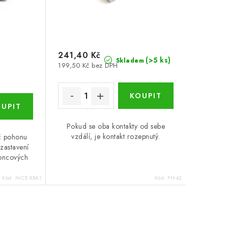
241,40 Kč
(>5 ks)
Skladem
199,50 Kč bez DPH
Pokud se oba kontakty od sebe
vzdálí, je kontakt rozepnutý.
č pohonu
 zastavení
koncových
Kód:
NICE-RBA1
Kód:
PH-42