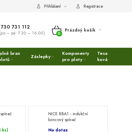
Přihlášení
Registrace
730 731 112
Prázdný košík
(po – pá: 7:30 – 16:00)
NÁKUPNÍ
KOŠÍK
plně bran
Komponenty
Tesařské
Ne
Záslepky
plotů
pro ploty
kování
Ino
 spínač
NICE RBA1 - indukční
koncový spínač
5 ks)
Na dotaz