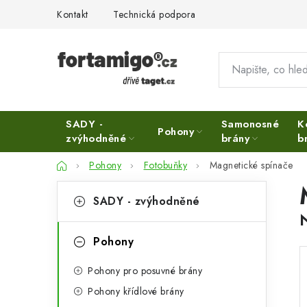
Přejít
Kontakt
Technická podpora
na
obsah
SADY -
Samonosné
K
Pohony
zvýhodněné
brány
b
Domů
Pohony
Fotobuňky
Magnetické spínače
P
K
Přeskočit
SADY - zvýhodněné
kategorie
a
o
t
s
Pohony
e
t
Pohony pro posuvné brány
g
r
Pohony křídlové brány
o