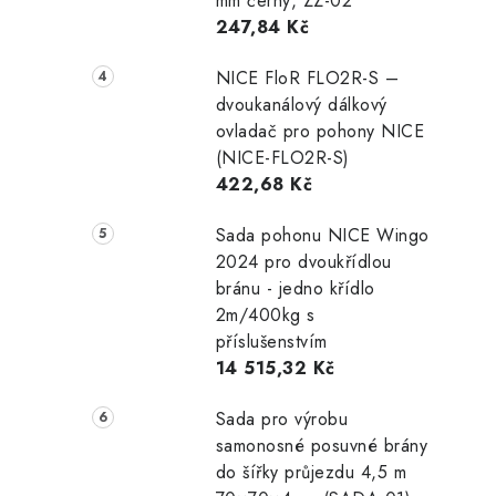
mm černý, ZZ-02
247,84 Kč
NICE FloR FLO2R-S –
dvoukanálový dálkový
ovladač pro pohony NICE
(NICE-FLO2R-S)
422,68 Kč
Sada pohonu NICE Wingo
2024 pro dvoukřídlou
bránu - jedno křídlo
2m/400kg s
příslušenstvím
14 515,32 Kč
Sada pro výrobu
samonosné posuvné brány
do šířky průjezdu 4,5 m