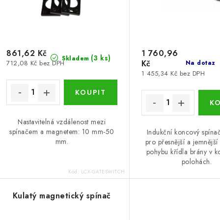
r
r
o
o
d
d
u
861,62 Kč
1 760,96
(3 ks)
Skladem
Kč
712,08 Kč bez DPH
Na dotaz
u
k
1 455,34 Kč bez DPH
k
t
ů
ů
Nastavitelná vzdálenost mezi
spínačem a magnetem: 10 mm-50
Indukční koncový spína
mm.
pro přesnější a jemnější
pohybu křídla brány v 
polohách.
Kód:
LCX-GATESWITCH
Kulatý magnetický spínač