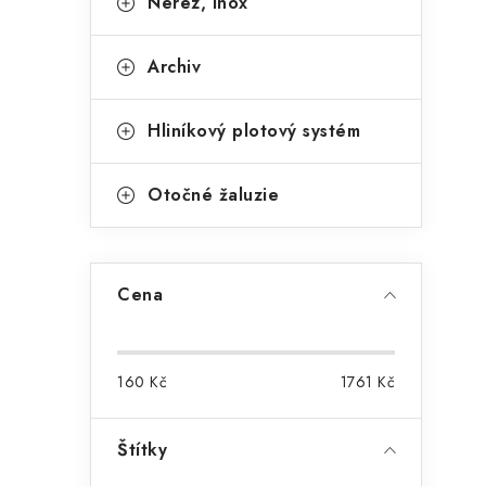
Nerez, Inox
Archiv
Hliníkový plotový systém
i
Otočné žaluzie
Cena
160
Kč
1761
Kč
Štítky