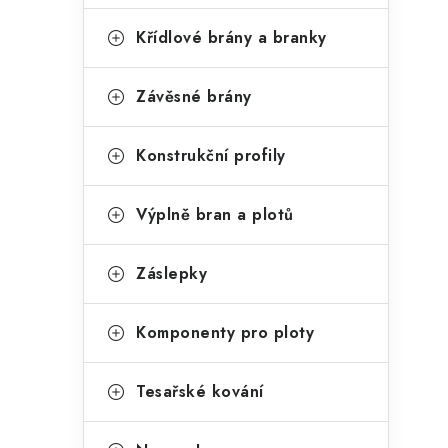
Křídlové brány a branky
Závěsné brány
l
Konstrukční profily
Výplně bran a plotů
Záslepky
í
Komponenty pro ploty
r
Tesařské kování