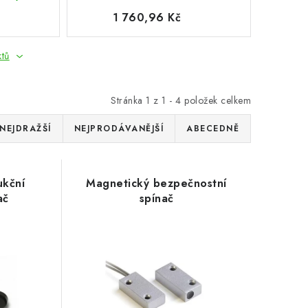
1 760,96 Kč
ktů
Stránka
1
z
1
-
4
položek celkem
NEJDRAŽŠÍ
NEJPRODÁVANĚJŠÍ
ABECEDNĚ
ukční
Magnetický bezpečnostní
ač
spínač