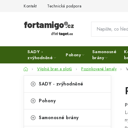
Přejít
Kontakt
Technická podpora
na
obsah
SADY -
Samonosné
K
Pohony
zvýhodněné
brány
b
Domů
Výplně bran a plotů
Pozinkované lamely
V
P
K
Přeskočit
SADY - zvýhodněné
kategorie
a
o
t
s
Pohony
P
e
t
L
g
Samonosné brány
n
r
o
n