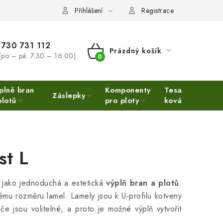
Přihlášení
Registrace
730 731 112
Prázdný košík
(po – pá: 7:30 – 16:00)
NÁKUPNÍ
KOŠÍK
plně bran
Komponenty
Tesařské
Ne
Záslepky
plotů
pro ploty
kování
Ino
st L
jako jednoduchá a estetická
výplň bran a plotů
.
ému rozměru lamel. Lamely jsou k U-profilu kotveny
 jsou volitelné, a proto je možné výplň vytvořit