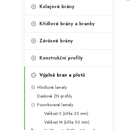
a
r
Kolejové brány
n
i
Křídlové brány a branky
e
n
í
Závěsné brány
p
Konstrukční profily
a
n
Výplně bran a plotů
e
Hliníkové lamely
l
Deskové ZN profily
Pozinkované lamely
Velikost S (šířka 35 mm)
Velikost M (šířka 50 mm)