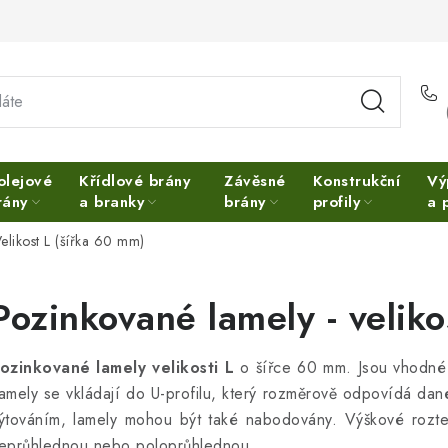
olejové
Křídlové brány
Závěsné
Konstrukční
Vý
rány
a branky
brány
profily
a 
elikost L (šířka 60 mm)
Pozinkované lamely - veliko
ozinkované lamely velikosti L
o šířce 60 mm. Jsou vhodné 
amely se vkládají do U-profilu, který rozměrově odpovídá dan
ýtováním, lamely mohou být také nabodovány. Výškové rozteče
eprůhlednou nebo poloprůhlednou.