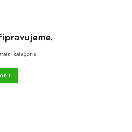
řipravujeme.
tatní kategorie.
HODU