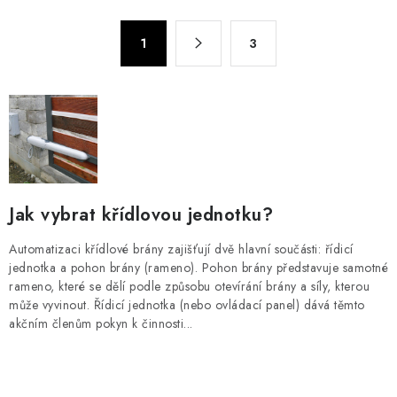
l
á
S
d
1
3
t
a
r
c
á
n
í
k
p
o
r
v
v
á
k
Jak vybrat křídlovou jednotku?
n
y
í
Automatizaci křídlové brány zajišťují dvě hlavní součásti: řídicí
v
jednotka a pohon brány (rameno). Pohon brány představuje samotné
ý
rameno, které se dělí podle způsobu otevírání brány a síly, kterou
p
může vyvinout. Řídicí jednotka (nebo ovládací panel) dává těmto
i
akčním členům pokyn k činnosti...
s
u