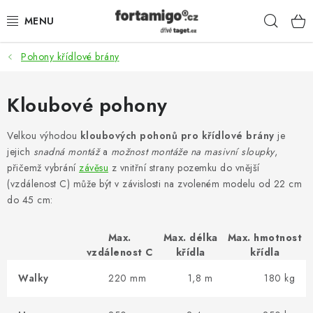
Přejít
Hleda
na
obsah
Pohony křídlové brány
SADY - ZVÝHODNĚNÉ
POHONY
Kloubové pohony
SAMONOSNÉ BRÁNY
Velkou výhodou
kloubových pohonů pro křídlové brány
je
jejich
snadná montáž
a
možnost montáže na masivní sloupky
,
přičemž vybrání
závěsu
z vnitřní strany pozemku do vnější
KOLEJOVÉ BRÁNY
(vzdálenost C) může být v závislosti na zvoleném modelu od 22 cm
do 45 cm:
KŘÍDLOVÉ BRÁNY A BRANKY
Max.
Max. délka
Max. hmotnost
ZÁVĚSNÉ BRÁNY
vzdálenost C
křídla
křídla
KONSTRUKČNÍ PROFILY
Walky
220 mm
1,8 m
180 kg