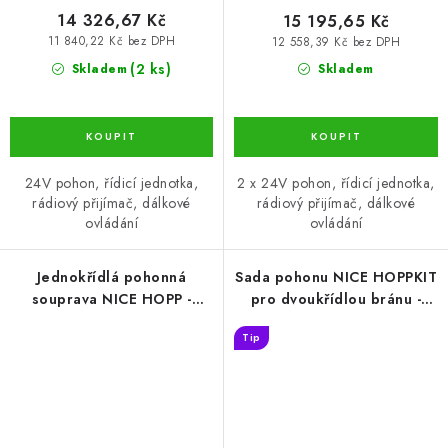
14 326,67 Kč
15 195,65 Kč
11 840,22 Kč bez DPH
12 558,39 Kč bez DPH
(2 ks)
Skladem
Skladem
24V pohon, řídicí jednotka,
2 x 24V pohon, řídicí jednotka,
rádiový přijímač, dálkové
rádiový přijímač, dálkové
ovládání
ovládání
Jednokřídlá pohonná
Sada pohonu NICE HOPPKIT
souprava NICE HOPP -
pro dvoukřídlou bránu -
křídlo 2,4 m/250 kg s
jedno křídlo 2,4 m/250 kg s
Tip
příslušenstvím
příslušenstvím