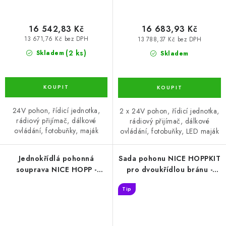
16 542,83 Kč
16 683,93 Kč
13 671,76 Kč bez DPH
13 788,37 Kč bez DPH
(2 ks)
Skladem
Skladem
24V pohon, řídicí jednotka,
2 x 24V pohon, řídicí jednotka,
rádiový přijímač, dálkové
rádiový přijímač, dálkové
ovládání, fotobuňky, maják
ovládání, fotobuňky, LED maják
Jednokřídlá pohonná
Sada pohonu NICE HOPPKIT
souprava NICE HOPP -
pro dvoukřídlou bránu -
2,4m/250kg křídlo s
jedno křídlo 2,4m/250kg s
Tip
fotobuňkami
fotobuňkami