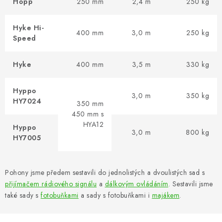
VÝPLNĚ BRAN A PLOTŮ
Hopp
250 mm
2,4 m
250 kg
ZÁSLEPKY
Hyke Hi-
400 mm
3,0 m
250 kg
Speed
KOMPONENTY PRO PLOTY
Hyke
400 mm
3,5 m
330 kg
TESAŘSKÉ KOVÁNÍ
Hyppo
3,0 m
350 kg
HY7024
NEREZ, INOX
350 mm
450 mm s
HYA12
Hyppo
ARCHIV
3,0 m
800 kg
HY7005
HLINÍKOVÝ PLOTOVÝ SYSTÉM
Pohony jsme předem sestavili do jednolistých a dvoulistých sad s
OTOČNÉ ŽALUZIE
přijímačem rádiového signálu
a
dálkovým ovládáním
. Sestavili jsme
také sady s
fotobuňkami
a sady s fotobuňkami i
majákem
.
Kontakt
Technická podpora