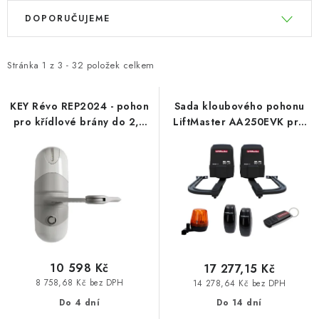
V
Ř
DOPORUČUJEME
ý
a
p
z
i
e
Stránka
1
z
3
-
32
položek celkem
s
n
p
í
KEY Révo REP2024 - pohon
Sada kloubového pohonu
pro křídlové brány do 2,3
LiftMaster AA250EVK pro
r
p
m/250 kg
dvoukřídlou bránu - jedno
o
r
křídlo 2,5m/250kg
d
o
u
d
k
u
t
k
ů
t
ů
10 598 Kč
17 277,15 Kč
8 758,68 Kč bez DPH
14 278,64 Kč bez DPH
Do 4 dní
Do 14 dní