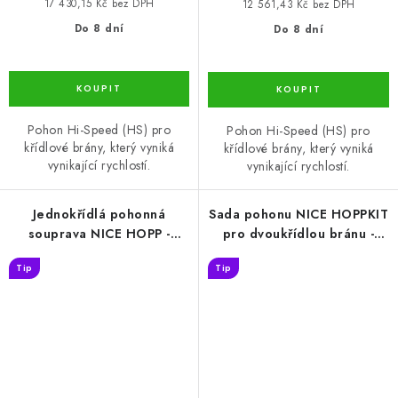
17 430,15 Kč bez DPH
12 561,43 Kč bez DPH
Do 8 dní
Do 8 dní
Pohon Hi-Speed (HS) pro
Pohon Hi-Speed (HS) pro
křídlové brány, který vyniká
křídlové brány, který vyniká
vynikající rychlostí.
vynikající rychlostí.
Jednokřídlá pohonná
Sada pohonu NICE HOPPKIT
souprava NICE HOPP -
pro dvoukřídlou bránu -
křídlo 2,4 m/250 kg
jedno křídlo 2,4m/250kg
Tip
Tip