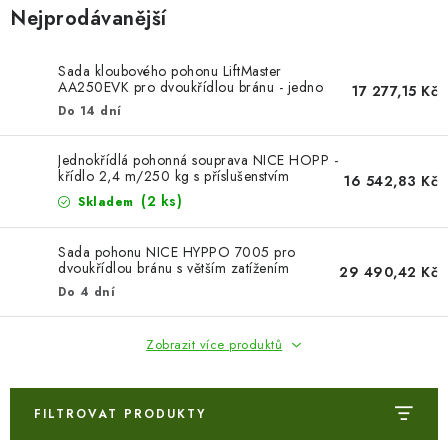
Nejprodávanější
Sada kloubového pohonu LiftMaster
AA250EVK pro dvoukřídlou bránu - jedno
17 277,15 Kč
křídlo 2,5m/250kg
Do 14 dní
Jednokřídlá pohonná souprava NICE HOPP -
křídlo 2,4 m/250 kg s příslušenstvím
16 542,83 Kč
(2 ks)
Skladem
Sada pohonu NICE HYPPO 7005 pro
dvoukřídlou bránu s větším zatížením
29 490,42 Kč
jednoho křídla 3m/800kg
Do 4 dní
Zobrazit více produktů
FILTROVAT PRODUKTY