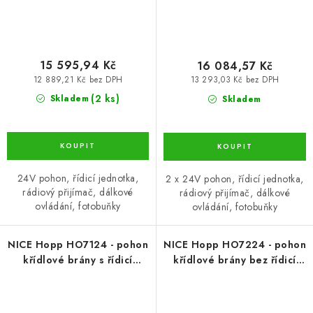
15 595,94 Kč
16 084,57 Kč
12 889,21 Kč bez DPH
13 293,03 Kč bez DPH
(2 ks)
Skladem
Skladem
24V pohon, řídicí jednotka,
2 x 24V pohon, řídicí jednotka,
rádiový přijímač, dálkové
rádiový přijímač, dálkové
ovládání, fotobuňky
ovládání, fotobuňky
NICE Hopp HO7124 - pohon
NICE Hopp HO7224 - pohon
křídlové brány s řídicí
křídlové brány bez řídicí
jednotkou pro křídlo 2,4
jednotky do křídla 2,4
m/250 kg
m/250 kg