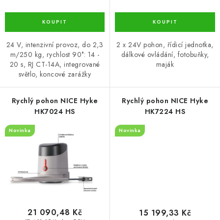
24 V, intenzivní provoz, do 2,3
2 x 24V pohon, řídicí jednotka,
m/250 kg, rychlost 90°: 14 -
dálkové ovládání, fotobuňky,
20 s, RJ CT-14A, integrované
maják
světlo, koncové zarážky
Rychlý pohon NICE Hyke
Rychlý pohon NICE Hyke
HK7024 HS
HK7224 HS
Novinka
Novinka
21 090,48 Kč
15 199,33 Kč