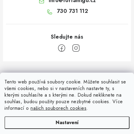
info
@
fortamigo.cz
730 731 112
Z
á
Informace pro Vás
p
Tento web používá soubory cookie. Můžete souhlasit se
a
všemi cookies, nebo si v nastaveních nastavte ty, s
Vrácení zboží
Top z Technické podpory
kterými souhlasíte a s kterými ne. Dokud nekliknete na
t
souhlas, budou použity pouze nezbytné cookies. Více
í
Často řešené situace při stavbě posuvné brány
Zapojení externího přijímače NICE OX2 do pohonu
informací o
našich souborech cookies
.
Ověřeno zákazníky
Doprava a Platba
Všechny možnosti ovládání brány nebo pohonu
Nastavení