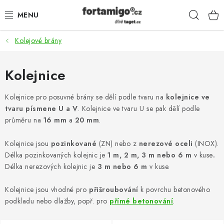
Přejít
Hleda
na
obsah
Kolejové brány
SADY - ZVÝHODNĚNÉ
POHONY
Kolejnice
SAMONOSNÉ BRÁNY
Kolejnice pro posuvné brány se dělí podle tvaru na
kolejnice ve
tvaru písmene U a V
. Kolejnice ve tvaru U se pak dělí podle
průměru na
16 mm
a
20 mm
.
KOLEJOVÉ BRÁNY
Kolejnice jsou
pozinkované
(ZN) nebo z
nerezové oceli
(INOX).
KŘÍDLOVÉ BRÁNY A BRANKY
Délka pozinkovaných kolejnic je
1 m, 2 m, 3 m nebo 6 m
v kuse
.
Délka nerezových kolejnic je
3 m nebo 6 m
v kuse.
ZÁVĚSNÉ BRÁNY
Kolejnice jsou vhodné pro
přišroubování
k povrchu betonového
KONSTRUKČNÍ PROFILY
podkladu nebo dlažby, popř. pro
přímé betonování
.