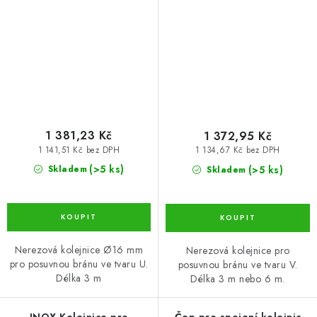
tvaru U
přišroubování, tvar V 3 m
(CML-293I-3)
1 381,23 Kč
1 372,95 Kč
1 141,51 Kč bez DPH
1 134,67 Kč bez DPH
(>5 ks)
(>5 ks)
Skladem
Skladem
Nerezová kolejnice Ø16 mm
Nerezová kolejnice pro
pro posuvnou bránu ve tvaru U.
posuvnou bránu ve tvaru V.
Délka 3 m
Délka 3 m nebo 6 m.