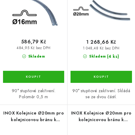
u
d
k
u
t
k
ů
t
ů
586,79 Kč
1 268,66 Kč
484,95 Kč bez DPH
1 048,48 Kč bez DPH
(4 ks)
Skladem
Skladem
90° stupňové zakřivení.
90° stupňové zakřivení. Skládá
Poloměr 0,5 m
se ze dvou částí.
INOX Kolejnice Ø20mm pro
INOX Kolejnice Ø20mm pro
kolejnicovou bránu k
kolejnicovou bránu k
našroubování, tvar U 3 m
našroubování, tvar U 6 m
(CML-289I-G-3)
(CML-289I-G-6)