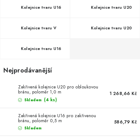
VÝPLNĚ BRAN A PLOTŮ
Kolejnice tvaru U16
Kolejnice tvaru U20
ZÁSLEPKY
Kolejnice tvaru V
Kolejnice tvaru U20
KOMPONENTY PRO PLOTY
Kolejnice tvaru U16
TESAŘSKÉ KOVÁNÍ
NEREZ, INOX
Nejprodávanější
ARCHIV
Zakřivená kolejnice U20 pro obloukovou
bránu, poloměr 1,0 m
1 268,66 Kč
HLINÍKOVÝ PLOTOVÝ SYSTÉM
(4 ks)
Skladem
OTOČNÉ ŽALUZIE
Zakřivená kolejnice U16 pro zakřivenou
bránu, poloměr 0,5 m
586,79 Kč
Skladem
Kontakt
Technická podpora