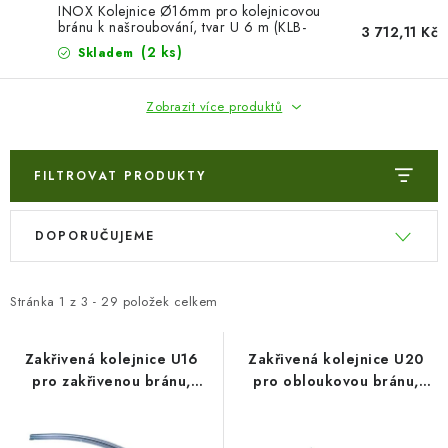
INOX Kolejnice Ø16mm pro kolejnicovou
bránu k našroubování, tvar U 6 m (KLB-
3 712,11 Kč
KOL16-US-INOX6)
(2 ks)
Skladem
Zobrazit více produktů
FILTROVAT PRODUKTY
V
Ř
DOPORUČUJEME
ý
a
p
z
i
e
Stránka
1
z
3
-
29
položek celkem
s
n
p
í
Zakřivená kolejnice U16
Zakřivená kolejnice U20
pro zakřivenou bránu,
pro obloukovou bránu,
r
p
poloměr 0,5 m
poloměr 1,0 m
o
r
d
o