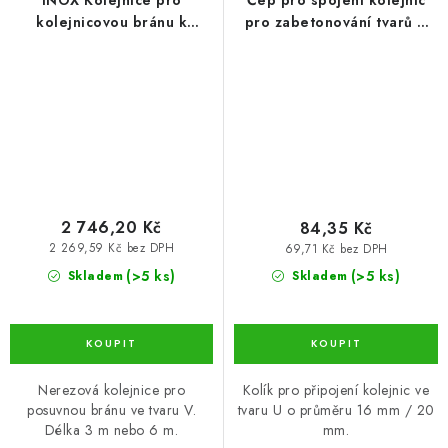
INOX Kolejnice pro
Čep pro spojení kolejnic
kolejnicovou bránu k
pro zabetonování tvarů U
přišroubování, tvar V 6 m
(KLB-CAP16-ZN)
(CML-293I-6)
2 746,20 Kč
84,35 Kč
2 269,59 Kč bez DPH
69,71 Kč bez DPH
(>5 ks)
(>5 ks)
Skladem
Skladem
Nerezová kolejnice pro
Kolík pro připojení kolejnic ve
posuvnou bránu ve tvaru V.
tvaru U o průměru 16 mm / 20
Délka 3 m nebo 6 m.
mm.