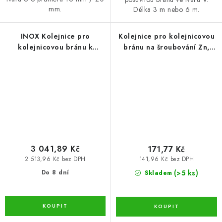
mm.
Délka 3 m nebo 6 m.
INOX Kolejnice pro
Kolejnice pro kolejnicovou
kolejnicovou bránu k
bránu na šroubování Zn,
přišroubování, tvar V 6 m
tvar V 1 m (KLB-KOL-VS-ZN1)
(KLB-KOL-VS-INOX6)
3 041,89 Kč
171,77 Kč
2 513,96 Kč bez DPH
141,96 Kč bez DPH
(>5 ks)
Do 8 dní
Skladem