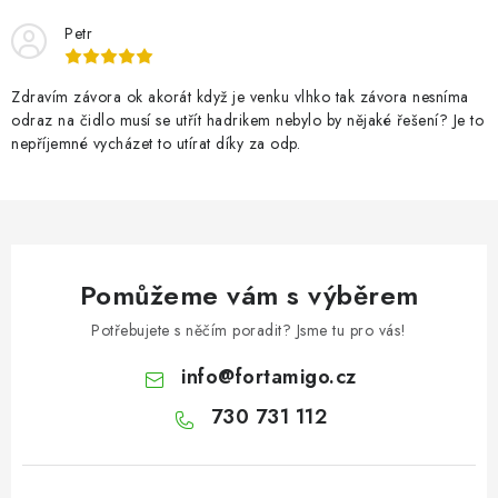
y
í
v
Petr
ý
p
Zdravím závora ok akorát když je venku vlhko tak závora nesníma
i
odraz na čidlo musí se utřít hadrikem nebylo by nějaké řešení? Je to
nepříjemné vycházet to utírat díky za odp.
s
u
Pomůžeme vám s výběrem
Potřebujete s něčím poradit? Jsme tu pro vás!
info
@
fortamigo.cz
730 731 112