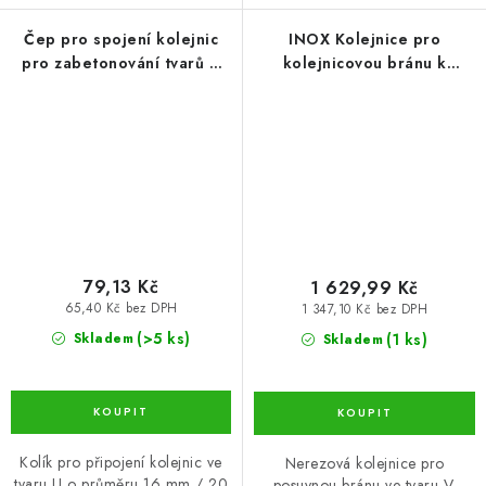
Čep pro spojení kolejnic
INOX Kolejnice pro
pro zabetonování tvarů U
kolejnicovou bránu k
(KLB-CAP20-ZN)
našroubování, tvar V 3 m
(KLB-KOL-VS-INOX3)
79,13 Kč
1 629,99 Kč
65,40 Kč bez DPH
1 347,10 Kč bez DPH
(>5 ks)
(1 ks)
Skladem
Skladem
Kolík pro připojení kolejnic ve
Nerezová kolejnice pro
tvaru U o průměru 16 mm / 20
posuvnou bránu ve tvaru V.