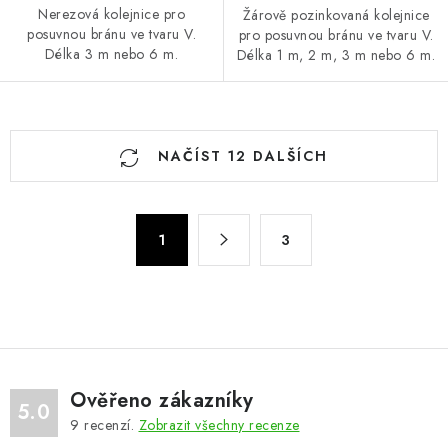
Nerezová kolejnice pro
Žárově pozinkovaná kolejnice
posuvnou bránu ve tvaru V.
pro posuvnou bránu ve tvaru V.
Délka 3 m nebo 6 m.
Délka 1 m, 2 m, 3 m nebo 6 m.
O
NAČÍST 12 DALŠÍCH
v
l
á
S
d
1
3
t
a
r
c
á
n
í
k
p
o
r
v
v
Ověřeno zákazníky
5.0
á
k
9
recenzí.
Zobrazit všechny recenze
n