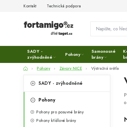
Přejít
Kontakt
Technická podpora
na
obsah
SADY -
Samonosné
K
Pohony
zvýhodněné
brány
b
Domů
Pohony
Závory NICE
Výstražná světla
P
K
Přeskočit
SADY - zvýhodněné
kategorie
a
o
P
t
s
Pohony
o
e
t
Pohony pro posuvné brány
g
r
Pohony křídlové brány
o