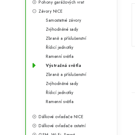
Pohony garážových vrat
a
r
Závory NICE
n
i
Samostatné závory
e
n
Zvýhodněné sady
í
Zbraně a příslušenství
Řídicí jednotky
p
Ramenní světla
a
Výstražná světla
n
Zbraně a příslušenství
e
Zvýhodněné sady
Řídicí jednotky
l
Ramenní světla
Dálkové ovladače NICE
Dálkové ovladače ostatní
GSM, Wi-Fi, Smart