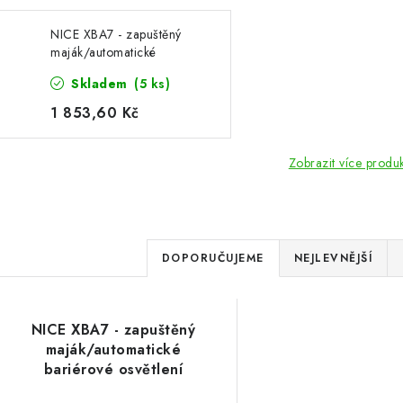
NICE XBA7 - zapuštěný
maják/automatické
bariérové osvětlení
Skladem
(5 ks)
1 853,60 Kč
Zobrazit více produ
Ř
DOPORUČUJEME
NEJLEVNĚJŠÍ
a
V
z
NICE XBA7 - zapuštěný
ý
e
maják/automatické
bariérové osvětlení
p
n