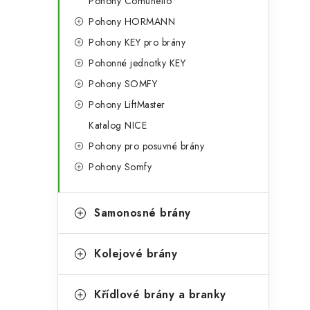
Pohony Comunello
Pohony HORMANN
Pohony KEY pro brány
l
Pohonné jednotky KEY
Pohony SOMFY
Pohony LiftMaster
Katalog NICE
Pohony pro posuvné brány
Pohony Somfy
í
Samonosné brány
r
Kolejové brány
Křídlové brány a branky