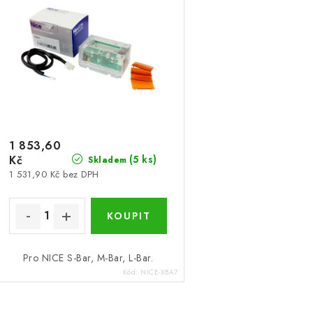
í
s
p
p
r
r
o
o
d
d
u
1 853,60
Kč
(5 ks)
Skladem
u
k
1 531,90 Kč bez DPH
k
t
ů
ů
Pro NICE S-Bar, M-Bar, L-Bar.
Kód:
NICE-XBA7