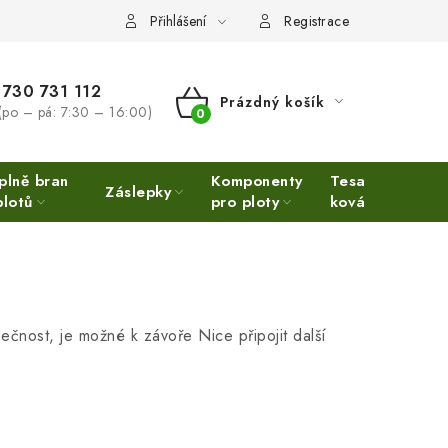
Přihlášení
Registrace
730 731 112
Prázdný košík
(po – pá: 7:30 – 16:00)
NÁKUPNÍ
KOŠÍK
plně bran
Komponenty
Tesařské
Ne
Záslepky
plotů
pro ploty
kování
Ino
ečnost, je možné k závoře Nice připojit další