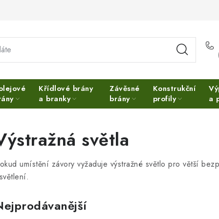
olejové
Křídlové brány
Závěsné
Konstrukční
Vý
rány
a branky
brány
profily
a 
Výstražná světla
okud umístění závory vyžaduje výstražné světlo pro větší bezp
světlení.
Nejprodávanější