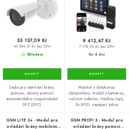
d
o
u
d
k
u
t
k
ů
t
ů
55 157,09 Kč
9 412,47 Kč
45 584,37 Kč bez DPH
7 778,90 Kč bez DPH
Skladem
Do 4 dní
Sada pro otevírání brány,
Monitor s dotykovou
pohonu, závory pomocí
obrazovkou, modul s kamerou,
automatického rozpoznávání
nočním viděním, čtečkou čipů,
SPZ (SPZ).
5x RFID, napájecí zdroj
GSM LITE 3+ - Modul pro
GSM PROFI 3 - Modul pro
ovládání brány mobilním
ovládání brány pomocí