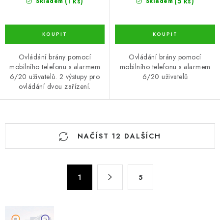
(1 ks)
(5 ks)
Skladem
Skladem
Ovládání brány pomocí
Ovládání brány pomocí
mobilního telefonu s alarmem
mobilního telefonu s alarmem
6/20 uživatelů. 2 výstupy pro
6/20 uživatelů
ovládání dvou zařízení.
O
NAČÍST 12 DALŠÍCH
v
l
á
S
d
1
5
t
a
r
c
á
n
í