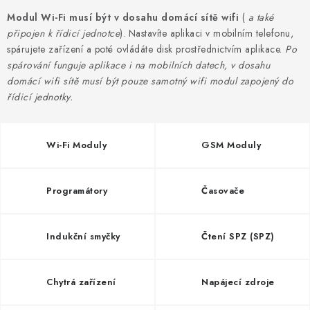
VÝPLNĚ BRAN A PLOTŮ
Modul Wi-Fi musí být v dosahu domácí sítě wifi
(
a také
připojen k řídicí jednotce
). Nastavíte aplikaci v mobilním telefonu,
ZÁSLEPKY
spárujete zařízení a poté ovládáte disk prostřednictvím aplikace.
Po
spárování funguje aplikace i na mobilních datech, v dosahu
KOMPONENTY PRO PLOTY
domácí wifi sítě musí být pouze samotný wifi modul zapojený do
řídicí jednotky.
TESAŘSKÉ KOVÁNÍ
NEREZ, INOX
Wi-Fi Moduly
GSM Moduly
ARCHIV
Programátory
Časovače
HLINÍKOVÝ PLOTOVÝ SYSTÉM
Indukční smyčky
Čtení SPZ (SPZ)
OTOČNÉ ŽALUZIE
Chytrá zařízení
Napájecí zdroje
Kontakt
Technická podpora