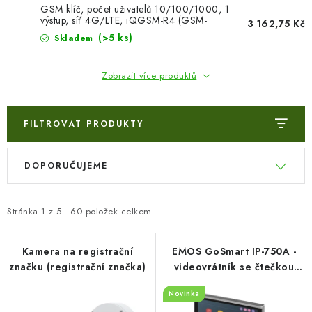
GSM klíč, počet uživatelů 10/100/1000, 1
výstup, síť 4G/LTE, iQGSM-R4 (GSM-
3 162,75 Kč
IQGSM-R4-100)
(>5 ks)
Skladem
Zobrazit více produktů
FILTROVAT PRODUKTY
V
Ř
DOPORUČUJEME
ý
a
p
z
i
e
Stránka
1
z
5
-
60
položek celkem
s
n
p
í
Kamera na registrační
EMOS GoSmart IP-750A -
značku (registrační značka)
videovrátník se čtečkou
r
p
RFID čipů a WiFi
o
r
Novinka