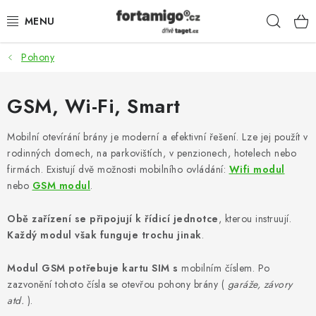
Přejít
Hleda
na
obsah
Pohony
SADY - ZVÝHODNĚNÉ
POHONY
GSM, Wi-Fi, Smart
SAMONOSNÉ BRÁNY
Mobilní otevírání brány je moderní a efektivní řešení. Lze jej použít v
rodinných domech, na parkovištích, v penzionech, hotelech nebo
firmách. Existují dvě možnosti mobilního ovládání:
Wifi modul
KOLEJOVÉ BRÁNY
nebo
GSM modul
.
KŘÍDLOVÉ BRÁNY A BRANKY
Obě zařízení se připojují k řídicí jednotce
, kterou instruují.
Každý modul však funguje trochu jinak
.
ZÁVĚSNÉ BRÁNY
Modul GSM potřebuje kartu SIM s
mobilním číslem. Po
KONSTRUKČNÍ PROFILY
zazvonění tohoto čísla se otevřou pohony brány (
garáže, závory
atd.
).