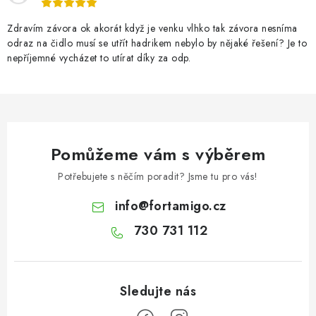
Zdravím závora ok akorát když je venku vlhko tak závora nesníma
odraz na čidlo musí se utřít hadrikem nebylo by nějaké řešení? Je to
nepříjemné vycházet to utírat díky za odp.
Pomůžeme vám s výběrem
Potřebujete s něčím poradit? Jsme tu pro vás!
info
@
fortamigo.cz
730 731 112