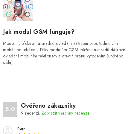
k
p
o
r
v
v
á
k
Jak modul GSM funguje?
n
y
í
Moderní, efektivní a snadné ovládání zařízení prostřednictvím
v
mobilního telefonu. Díky modulům GSM můžete nahradit dálkové
ý
ovládání mobilním telefonem a otevřít bránu vytočením (určitého
p
čísla).
i
s
u
Ověřeno zákazníky
5.0
9
recenzí.
Zobrazit všechny recenze
Petr