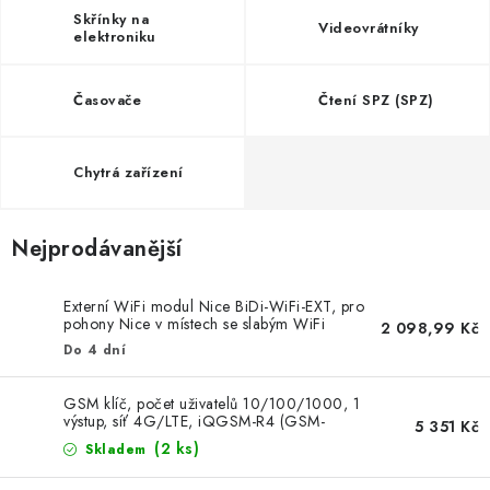
Skřínky na
Videovrátníky
elektroniku
Časovače
Čtení SPZ (SPZ)
Chytrá zařízení
Nejprodávanější
Externí WiFi modul Nice BiDi-WiFi-EXT, pro
pohony Nice v místech se slabým WiFi
2 098,99 Kč
signálem
Do 4 dní
GSM klíč, počet uživatelů 10/100/1000, 1
výstup, síť 4G/LTE, iQGSM-R4 (GSM-
5 351 Kč
IQGSM-R4-1000)
(2 ks)
Skladem