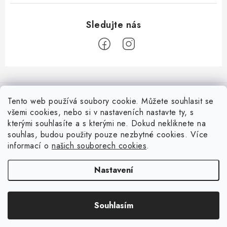
Z
á
Informace pro Vás
p
Tento web používá soubory cookie. Můžete souhlasit se
a
všemi cookies, nebo si v nastaveních nastavte ty, s
Vrácení zboží
Top z Technické podpory
kterými souhlasíte a s kterými ne. Dokud nekliknete na
t
souhlas, budou použity pouze nezbytné cookies. Více
í
Často řešené situace při stavbě posuvné brány
Zapojení externího přijímače NICE OX2 do pohonu
informací o
našich souborech cookies
.
Ověřeno zákazníky
Doprava a Platba
Všechny možnosti ovládání brány nebo pohonu
Nastavení
Soubory cookies
Resetování řídicích jednotek Nice
Souhlasím
Copyright 2026
Fortamigo.cz
. Všechna práva vyhrazena.
Podmínky ochrany osobních údajů
Zjednodušený postup zapojení a spuštění pohonů vrat NICE Road
Vytvořil Shoptet