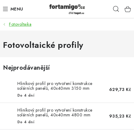
Přejít
Hleda
na
obsah
Fotovoltaika
SADY - ZVÝHODNĚNÉ
POHONY
Fotovoltaické profily
SAMONOSNÉ BRÁNY
Nejprodávanější
KOLEJOVÉ BRÁNY
Hliníkový profil pro vytvoření konstrukce
KŘÍDLOVÉ BRÁNY A BRANKY
solárních panelů, 40x40mm 3150 mm
629,73 Kč
(SOL-AL-40x40-3.15)
Do 4 dní
ZÁVĚSNÉ BRÁNY
Hliníkový profil pro vytvoření konstrukce
solárních panelů, 40x40mm 4800 mm
935,23 Kč
KONSTRUKČNÍ PROFILY
(SOL-AL-40x40-4.8)
Do 4 dní