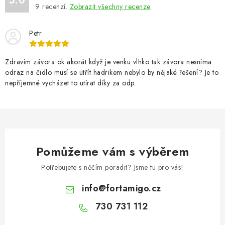
5.0
9
recenzí.
Zobrazit všechny recenze
c
í
Petr
p
r
v
Zdravím závora ok akorát když je venku vlhko tak závora nesníma
odraz na čidlo musí se utřít hadrikem nebylo by nějaké řešení? Je to
k
nepříjemné vycházet to utírat díky za odp.
y
v
ý
p
i
Pomůžeme vám s výběrem
s
u
Potřebujete s něčím poradit? Jsme tu pro vás!
info
@
fortamigo.cz
730 731 112