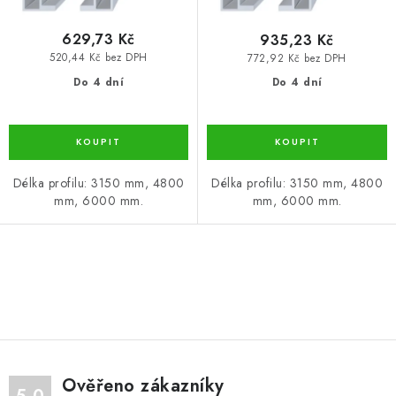
ů
t
ů
629,73 Kč
935,23 Kč
520,44 Kč bez DPH
772,92 Kč bez DPH
Do 4 dní
Do 4 dní
Délka profilu: 3150 mm, 4800
Délka profilu: 3150 mm, 4800
mm, 6000 mm.
mm, 6000 mm.
O
v
l
á
d
Ověřeno zákazníky
a