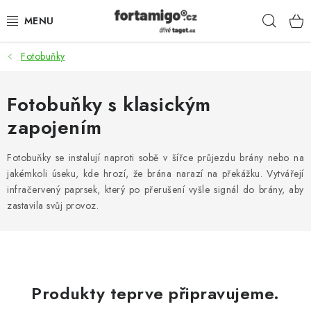
Přejít
Hleda
na
obsah
Fotobuňky
SADY - ZVÝHODNĚNÉ
POHONY
Fotobuňky s klasickým
zapojením
SAMONOSNÉ BRÁNY
Fotobuňky se instalují naproti sobě v šířce průjezdu brány nebo na
KOLEJOVÉ BRÁNY
jakémkoli úseku, kde hrozí, že brána narazí na překážku. Vytvářejí
infračervený paprsek, který po přerušení vyšle signál do brány, aby
KŘÍDLOVÉ BRÁNY A BRANKY
zastavila svůj provoz.
ZÁVĚSNÉ BRÁNY
KONSTRUKČNÍ PROFILY
Produkty teprve připravujeme.