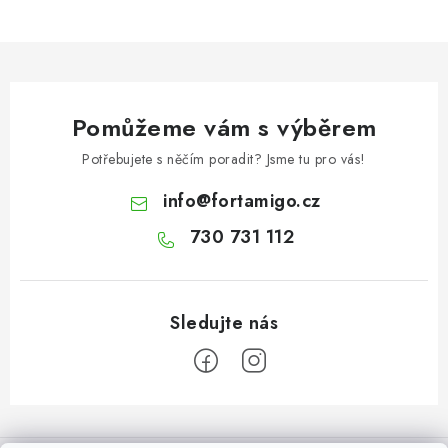
Pomůžeme vám s výběrem
Potřebujete s něčím poradit? Jsme tu pro vás!
info
@
fortamigo.cz
730 731 112
Z
á