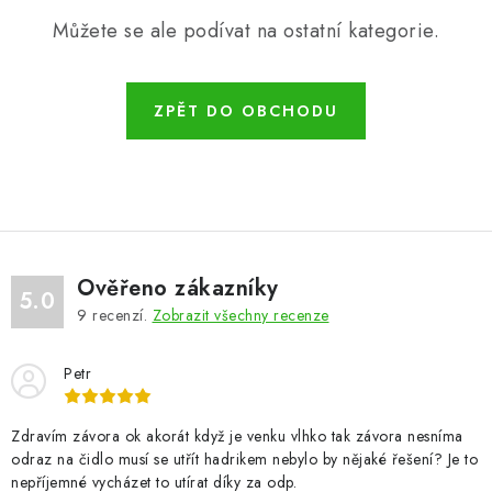
VÝPLNĚ BRAN A PLOTŮ
Můžete se ale podívat na ostatní kategorie.
ZÁSLEPKY
ZPĚT DO OBCHODU
KOMPONENTY PRO PLOTY
TESAŘSKÉ KOVÁNÍ
NEREZ, INOX
Ověřeno zákazníky
ARCHIV
5.0
9
recenzí.
Zobrazit všechny recenze
HLINÍKOVÝ PLOTOVÝ SYSTÉM
Petr
OTOČNÉ ŽALUZIE
Zdravím závora ok akorát když je venku vlhko tak závora nesníma
odraz na čidlo musí se utřít hadrikem nebylo by nějaké řešení? Je to
Kontakt
Technická podpora
nepříjemné vycházet to utírat díky za odp.