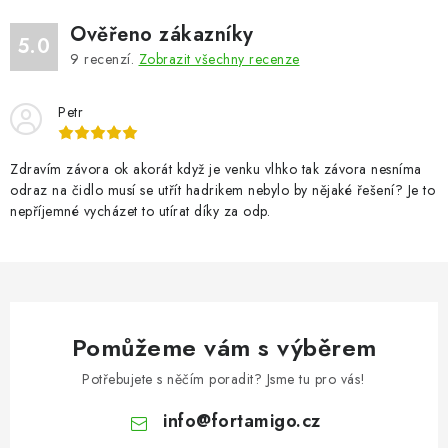
d
Ověřeno zákazníky
a
5.0
9
recenzí.
Zobrazit všechny recenze
c
í
Petr
p
r
v
Zdravím závora ok akorát když je venku vlhko tak závora nesníma
odraz na čidlo musí se utřít hadrikem nebylo by nějaké řešení? Je to
k
nepříjemné vycházet to utírat díky za odp.
y
v
ý
p
i
Pomůžeme vám s výběrem
s
u
Potřebujete s něčím poradit? Jsme tu pro vás!
info
@
fortamigo.cz