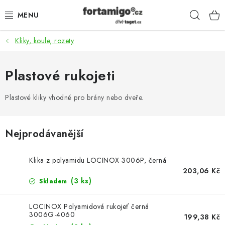
Přejít
Hleda
na
obsah
Kliky, koule, rozety
SADY - ZVÝHODNĚNÉ
POHONY
Plastové rukojeti
SAMONOSNÉ BRÁNY
Plastové kliky vhodné pro brány nebo dveře.
KOLEJOVÉ BRÁNY
Nejprodávanější
KŘÍDLOVÉ BRÁNY A BRANKY
Klika z polyamidu LOCINOX 3006P, černá
203,06 Kč
ZÁVĚSNÉ BRÁNY
(3 ks)
Skladem
KONSTRUKČNÍ PROFILY
LOCINOX Polyamidová rukojeť černá
3006G-4060
199,38 Kč