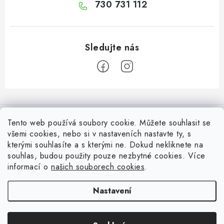
730 731 112
Z
á
Informace pro Vás
p
Tento web používá soubory cookie. Můžete souhlasit se
a
všemi cookies, nebo si v nastaveních nastavte ty, s
Vrácení zboží
Top z Technické podpory
kterými souhlasíte a s kterými ne. Dokud nekliknete na
t
souhlas, budou použity pouze nezbytné cookies. Více
í
Často řešené situace při stavbě posuvné brány
Zapojení externího přijímače NICE OX2 do pohonu
informací o
našich souborech cookies
.
Ověřeno zákazníky
Doprava a Platba
Všechny možnosti ovládání brány nebo pohonu
Nastavení
Soubory cookies
Resetování řídicích jednotek Nice