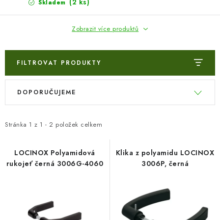
VÝPLNĚ BRAN A PLOTŮ
(2 ks)
Skladem
ZÁSLEPKY
Zobrazit více produktů
KOMPONENTY PRO PLOTY
FILTROVAT PRODUKTY
TESAŘSKÉ KOVÁNÍ
V
Ř
DOPORUČUJEME
ý
a
NEREZ, INOX
p
z
i
e
Stránka
1
z
1
-
2
položek celkem
ARCHIV
s
n
p
í
LOCINOX Polyamidová
Klika z polyamidu LOCINOX
HLINÍKOVÝ PLOTOVÝ SYSTÉM
rukojeť černá 3006G-4060
3006P, černá
r
p
o
r
OTOČNÉ ŽALUZIE
d
o
u
d
Kontakt
Technická podpora