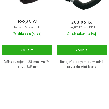
k
u
t
k
ů
t
ů
199,38 Kč
203,06 Kč
164,78 Kč bez DPH
167,82 Kč bez DPH
(2 ks)
(3 ks)
Skladem
Skladem
Délka rukojeti: 128 mm. Vnitřní
Rukojeť z polyamidu vhodná
hranol: 8x8 mm.
pro zahradní brány
O
v
l
á