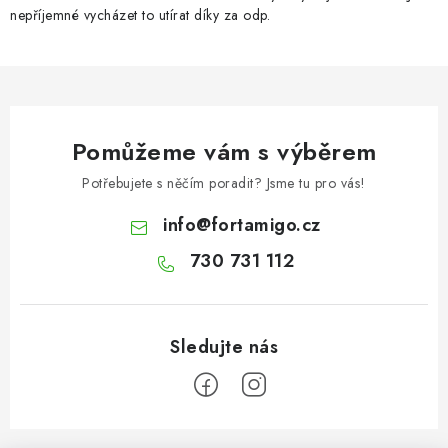
nepříjemné vycházet to utírat díky za odp.
Pomůžeme vám s výběrem
Potřebujete s něčím poradit? Jsme tu pro vás!
info
@
fortamigo.cz
730 731 112
Z