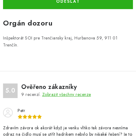
ODESLAT
Orgán dozoru
Inšpektorát SOI pre Trenčiansky kraj, Hurbanova 59, 911 01
Trenčín.
Ověřeno zákazníky
5.0
9
recenzí.
Zobrazit všechny recenze
Petr
Zdravím závora ok akorát když je venku vlhko tak závora nesníma
odraz na čidlo musí se utřít hadrikem nebylo by nějaké řešení? Je to