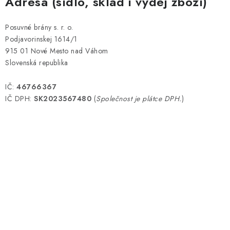
Adresa (sídlo, sklad i výdej zboží)
VÝPLNĚ BRAN A PLOTŮ
Posuvné brány s. r. o.
ZÁSLEPKY
Podjavorinskej 1614/1
915 01 Nové Mesto nad Váhom
KOMPONENTY PRO PLOTY
Slovenská republika
TESAŘSKÉ KOVÁNÍ
IČ:
46766367
IČ DPH:
SK2023567480
(
Společnost je plátce DPH.
)
NEREZ, INOX
ARCHIV
HLINÍKOVÝ PLOTOVÝ SYSTÉM
OTOČNÉ ŽALUZIE
Kontakt
Technická podpora