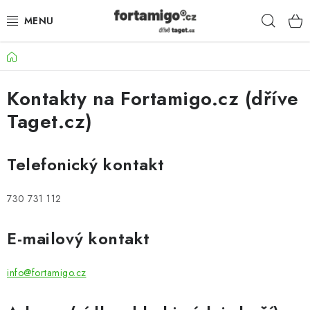
Přejít
Hleda
na
obsah
Domů
SADY - ZVÝHODNĚNÉ
Kontakty na Fortamigo.cz (dříve
POHONY
Taget.cz)
SAMONOSNÉ BRÁNY
Telefonický kontakt
KOLEJOVÉ BRÁNY
730 731 112
KŘÍDLOVÉ BRÁNY A BRANKY
E-mailový kontakt
ZÁVĚSNÉ BRÁNY
info@fortamigo.cz
KONSTRUKČNÍ PROFILY