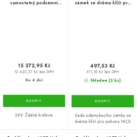
samostatný podzemní
zámek se dvěma klíči pro
pohon pro křídlové brány
pohony NICE
do 5 m/900 kg
15 272,95 Kč
497,53 Kč
12 622,27 Kč bez DPH
411,18 Kč bez DPH
(3 ks)
Do 4 dní
Skladem
24V. Žádná krabice.
Sada odemykacího zámku se
dvěma klíči pro pohony NICE