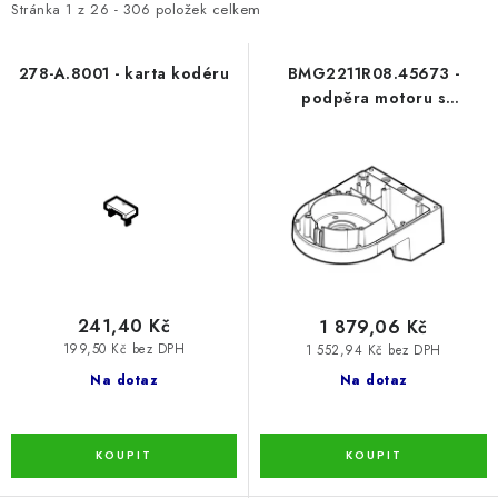
i
e
Stránka
1
z
26
-
306
položek celkem
s
n
p
í
278-A.8001 - karta kodéru
BMG2211R08.45673 -
podpěra motoru s
r
p
lakovaným čepem ramene
o
r
d
o
u
d
k
u
t
k
ů
t
ů
241,40 Kč
1 879,06 Kč
199,50 Kč bez DPH
1 552,94 Kč bez DPH
Na dotaz
Na dotaz