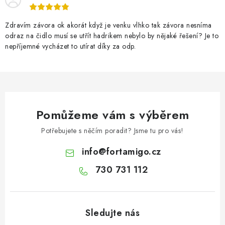
ý
p
Zdravím závora ok akorát když je venku vlhko tak závora nesníma
i
odraz na čidlo musí se utřít hadrikem nebylo by nějaké řešení? Je to
nepříjemné vycházet to utírat díky za odp.
s
u
Pomůžeme vám s výběrem
Potřebujete s něčím poradit? Jsme tu pro vás!
info
@
fortamigo.cz
730 731 112