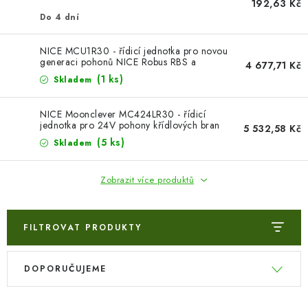
192,63 Kč
Do 4 dní
NICE MCU1R30 - řídicí jednotka pro novou
generaci pohonů NICE Robus RBS a
4 677,71 Kč
Spider800R30
(1 ks)
Skladem
NICE Moonclever MC424LR30 - řídicí
jednotka pro 24V pohony křídlových bran
5 532,58 Kč
řady Wingo
(5 ks)
Skladem
Zobrazit více produktů
FILTROVAT PRODUKTY
V
Ř
DOPORUČUJEME
ý
a
p
z