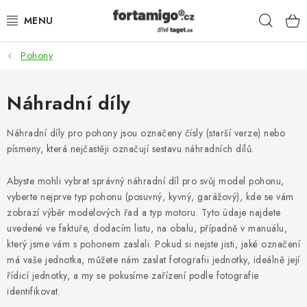
Přejít
Hleda
na
obsah
Pohony
SADY - ZVÝHODNĚNÉ
POHONY
Náhradní díly
SAMONOSNÉ BRÁNY
Náhradní díly pro pohony jsou označeny čísly (starší verze) nebo
písmeny, která nejčastěji označují sestavu náhradních dílů.
KOLEJOVÉ BRÁNY
Abyste mohli vybrat správný náhradní díl pro svůj model pohonu,
vyberte nejprve typ pohonu (posuvný, kyvný, garážový), kde se vám
KŘÍDLOVÉ BRÁNY A BRANKY
zobrazí výběr modelových řad a typ motoru. Tyto údaje najdete
uvedené ve faktuře, dodacím listu, na obalu, případně v manuálu,
ZÁVĚSNÉ BRÁNY
který jsme vám s pohonem zaslali. Pokud si nejste jisti, jaké označení
má vaše jednotka, můžete nám zaslat fotografii jednotky, ideálně její
KONSTRUKČNÍ PROFILY
řídicí jednotky, a my se pokusíme zařízení podle fotografie
identifikovat.