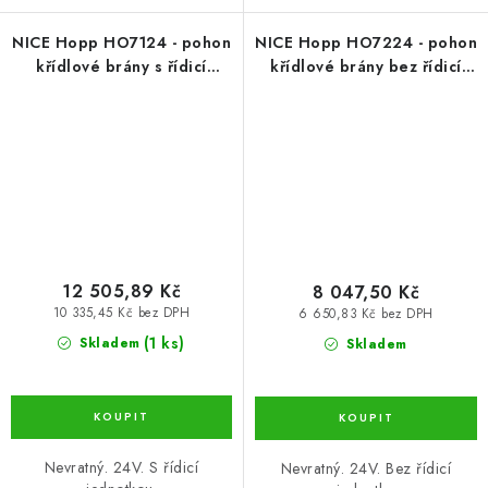
NICE Hopp HO7124 - pohon
NICE Hopp HO7224 - pohon
křídlové brány s řídicí
křídlové brány bez řídicí
jednotkou pro křídlo 2,4
jednotky do křídla 2,4
m/250 kg
m/250 kg
12 505,89 Kč
8 047,50 Kč
10 335,45 Kč bez DPH
6 650,83 Kč bez DPH
(1 ks)
Skladem
Skladem
Nevratný. 24V. S řídicí
Nevratný. 24V. Bez řídicí