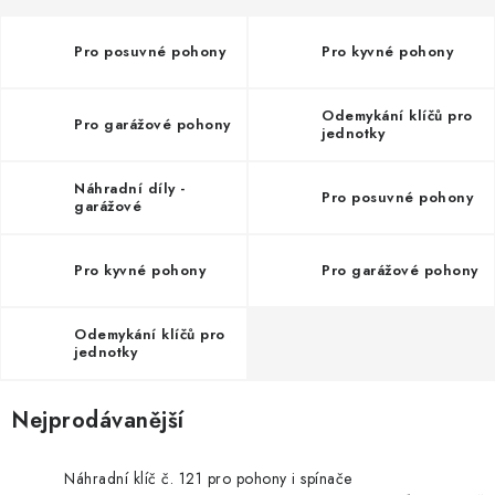
VÝPLNĚ BRAN A PLOTŮ
Pro posuvné pohony
Pro kyvné pohony
ZÁSLEPKY
KOMPONENTY PRO PLOTY
Odemykání klíčů pro
Pro garážové pohony
jednotky
TESAŘSKÉ KOVÁNÍ
Náhradní díly -
Pro posuvné pohony
garážové
NEREZ, INOX
Pro kyvné pohony
Pro garážové pohony
ARCHIV
Odemykání klíčů pro
HLINÍKOVÝ PLOTOVÝ SYSTÉM
jednotky
OTOČNÉ ŽALUZIE
Nejprodávanější
Kontakt
Technická podpora
Náhradní klíč č. 121 pro pohony i spínače