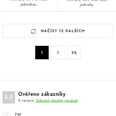
jednotkou.
jednotky.
O
NAČÍST 12 DALŠÍCH
v
l
á
S
d
1
26
t
a
r
c
á
n
í
k
p
o
r
v
v
Ověřeno zákazníky
5.0
á
k
9
recenzí.
Zobrazit všechny recenze
n
y
í
v
Petr