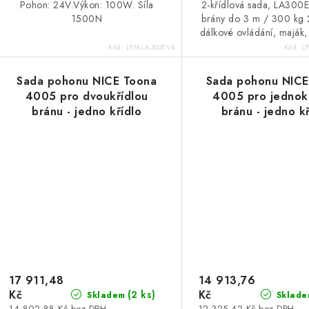
Pohon: 24V.Výkon: 100W. Síla
2-křídlová sada, LA300E
1500N
brány do 3 m / 300 kg 
dálkové ovládání, maják,
Kód:
LFM-LA300EVK
Kód:
L
Sada pohonu NICE Toona
Sada pohonu NICE
4005 pro dvoukřídlou
4005 pro jednok
bránu - jedno křídlo
bránu - jedno k
3m/500kg
3m/500kg s přísluš
17 911,48
14 913,76
Kč
Kč
(2 ks)
Skladem
Sklade
14 802,88 Kč bez DPH
12 325,42 Kč bez DPH