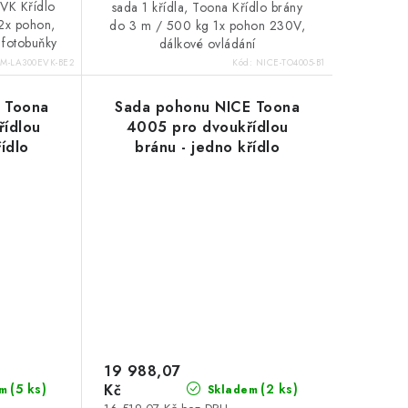
VK Křídlo
sada 1 křídla, Toona Křídlo brány
2x pohon,
do 3 m / 500 kg 1x pohon 230V,
 fotobuňky
dálkové ovládání
FM-LA300EVK-BE2
Kód:
NICE-TO4005-B1
 Toona
Sada pohonu NICE Toona
řídlou
4005 pro dvoukřídlou
řídlo
bránu - jedno křídlo
enstvím
3m/500kg s příslušenstvím
19 988,07
(5 ks)
Kč
(2 ks)
m
Skladem