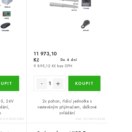
11 973,10
Kč
Do 4 dní
9 895,12 Kč bez DPH
GS, 24V
2x pohon, řídicí jednotka s
dání,
vestavěným přijímačem, dálkové
k
ovládání
E-AXL20DGS-BZ2
Kód:
KEY-RAY2224-B2