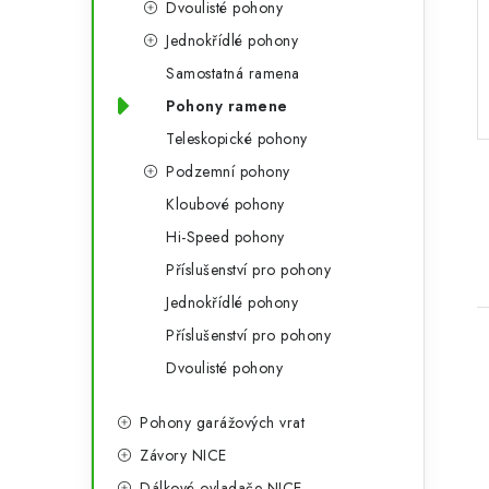
Dvoulisté pohony
a
r
Jednokřídlé pohony
n
i
Samostatná ramena
e
n
Pohony ramene
í
Teleskopické pohony
Podzemní pohony
p
Kloubové pohony
a
Hi-Speed pohony
n
Příslušenství pro pohony
e
Jednokřídlé pohony
Příslušenství pro pohony
l
Dvoulisté pohony
Pohony garážových vrat
Závory NICE
i
Dálkové ovladače NICE