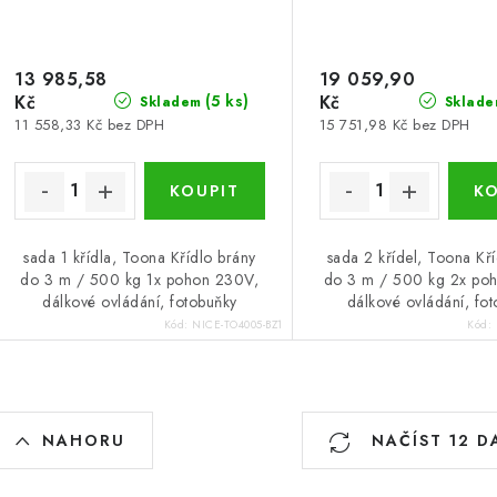
13 985,58
19 059,90
Kč
Kč
(5 ks)
Skladem
Sklade
11 558,33 Kč bez DPH
15 751,98 Kč bez DPH
sada 1 křídla, Toona Křídlo brány
sada 2 křídel, Toona Kř
do 3 m / 500 kg 1x pohon 230V,
do 3 m / 500 kg 2x po
dálkové ovládání, fotobuňky
dálkové ovládání, fo
Kód:
NICE-TO4005-BZ1
Kód:
O
NAHORU
NAČÍST 12 D
v