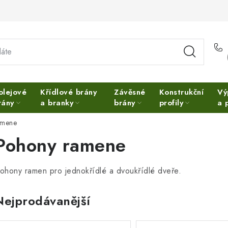
olejové
Křídlové brány
Závěsné
Konstrukční
Vý
rány
a branky
brány
profily
a 
amene
Pohony ramene
ohony ramen pro jednokřídlé a dvoukřídlé dveře.
Nejprodávanější