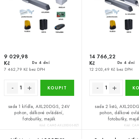
í
s
p
p
r
r
o
o
d
d
u
9 029,98
14 766,22
Kč
Kč
Do 4 dní
Do 4 dní
u
k
7 462,79 Kč bez DPH
12 203,49 Kč bez DPH
k
t
ů
ů
sada 1 křídla, AXL20DGS, 24V
sada 2 listů, AXL20D
pohon, dálkové ovládání,
pohon, dálkové ovlá
fotobuňky, maják
fotobuňky, majá
Kód:
CAME-AXL20DGS-BZ1
Kód:
CAM