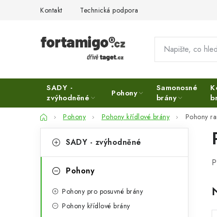
Přejít
Kontakt
Technická podpora
na
obsah
SADY -
Samonosné
K
Pohony
zvýhodněné
brány
b
Domů
Pohony
Pohony křídlové brány
Pohony r
P
K
Přeskočit
SADY - zvýhodněné
kategorie
a
o
P
t
s
Pohony
e
t
Pohony pro posuvné brány
g
r
Pohony křídlové brány
o