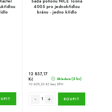
Master
Sada pohonu NICE Toona
křídlou
4005 pro jednokřídlou
řídlo
bránu - jedno křídlo
3m/500kg
12 837,17
Kč
(5 ks)
Skladem
10 609,23 Kč bez DPH