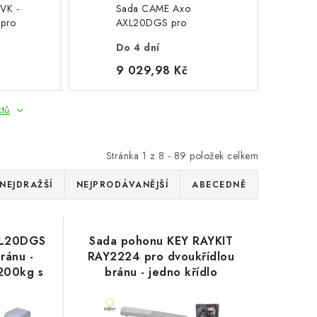
EVK -
Sada CAME Axo
 pro
AXL20DGS pro
křídla
jednokřídlová brána do
Do 4 dní
2,2m/200kg s
příslušenstvím, 801MP-
9 029,98 Kč
0020
ktů
Stránka
1
z
8
-
89
položek celkem
NEJDRAŽŠÍ
NEJPRODÁVANĚJŠÍ
ABECEDNĚ
XL20DGS
Sada pohonu KEY RAYKIT
ránu -
RAY2224 pro dvoukřídlou
/200kg s
bránu - jedno křídlo
801MP-
3m/250kg