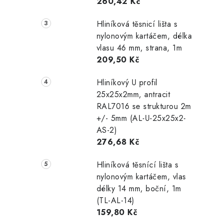
l
260,42 Kč
Hliníková těsnicí lišta s
nylonovým kartáčem, délka
vlasu 46 mm, strana, 1m
209,50 Kč
í
Hliníkový U profil
25x25x2mm, antracit
RAL7016 se strukturou 2m
r
+/- 5mm (AL-U-25x25x2-
AS-2)
276,68 Kč
Hliníková těsnící lišta s
nylonovým kartáčem, vlas
délky 14 mm, boční, 1m
(TL-AL-14)
159,80 Kč