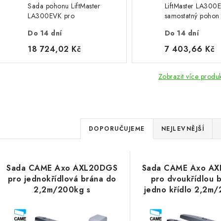
Sada pohonu LiftMaster
LiftMaster LA300
LA300EVK pro
samostatný pohon
dvoukřídlou bránu - jedno
křídlové brány do 
Do 14 dní
Do 14 dní
křídlo 3m/300kg
3m/300kg
18 724,02 Kč
7 403,66 Kč
Zobrazit více produ
Ř
DOPORUČUJEME
NEJLEVNĚJŠÍ
a
V
z
Sada CAME Axo AXL20DGS
Sada CAME Axo A
ý
e
pro jednokřídlová brána do
pro dvoukřídlou b
2,2m/200kg s
jedno křídlo 2,2m
p
n
příslušenstvím, 801MP-
příslušenstvím, 
0020
0020