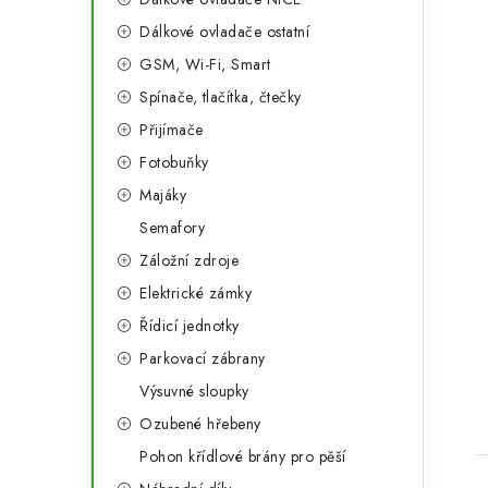
Dálkové ovladače ostatní
GSM, Wi-Fi, Smart
Spínače, tlačítka, čtečky
Přijímače
Fotobuňky
Majáky
Semafory
Záložní zdroje
Elektrické zámky
t
Řídicí jednotky
Parkovací zábrany
Výsuvné sloupky
Ozubené hřebeny
Pohon křídlové brány pro pěší