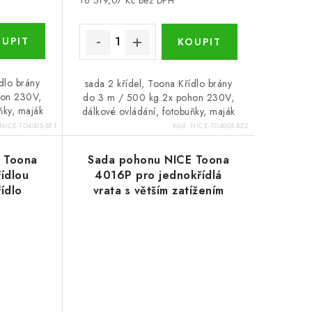
16 519,07 Kč bez DPH
ídlo brány
sada 2 křídel, Toona Křídlo brány
hon 230V,
do 3 m / 500 kg 2x pohon 230V,
ňky, maják
dálkové ovládání, fotobuňky, maják
NICE-TO4005-BE1
Kód:
NICE-TO4005-BE2
 Toona
Sada pohonu NICE Toona
ídlou
4016P pro jednokřídlá
řídlo
vrata s větším zatížením
uňkami
jednoho křídla 3m/800kg