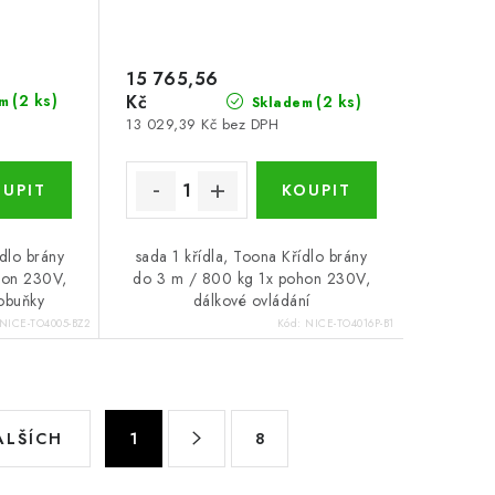
15 765,56
(2 ks)
Kč
(2 ks)
m
Skladem
13 029,39 Kč bez DPH
ídlo brány
sada 1 křídla, Toona Křídlo brány
hon 230V,
do 3 m / 800 kg 1x pohon 230V,
tobuňky
dálkové ovládání
NICE-TO4005-BZ2
Kód:
NICE-TO4016P-B1
S
ALŠÍCH
1
8
t
r