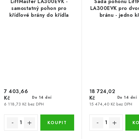
LiftMaster LA300EVK -
Sada pohonu Lift
samostatný pohon pro
LA300EVK pro dvou
křídlové brány do křídla
bránu - jedno k
3m/300kg
3m/300kg
7 403,66
18 724,02
Kč
Kč
Do 14 dní
Do 14 dní
6 118,73 Kč bez DPH
15 474,40 Kč bez DPH