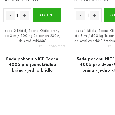
sada 2 křídel, Toona Křídlo brány
sada 1 křídla, Toona Kř
do 3 m / 500 kg 2x pohon 230V,
do 3 m / 500 kg 1x po
dálkové ovládání
dálkové ovládání, fotobu
Kód:
NICE-TO4005-B2
Kód:
Sada pohonu NICE Toona
Sada pohonu NICE
4005 pro jednokřídlou
4005 pro dvoukř
bránu - jedno křídlo
bránu - jedno k
3m/500kg s fotobuňkami
3m/500kg s fotob