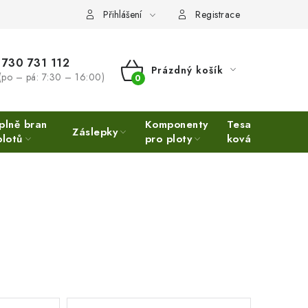
Přihlášení
Registrace
730 731 112
Prázdný košík
(po – pá: 7:30 – 16:00)
NÁKUPNÍ
KOŠÍK
plně bran
Komponenty
Tesařské
Ne
Záslepky
plotů
pro ploty
kování
Ino