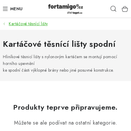
Přejít
Hleda
na
obsah
Kartáčové těsnící lišty
SADY - ZVÝHODNĚNÉ
POHONY
Kartáčové těsnící lišty spodní
SAMONOSNÉ BRÁNY
Hliníkové těsnicí lišty s nylonovým kartáčem se montují pomocí
horního upevnění
ke spodní části výklopné brány nebo jiné posuvné konstrukce.
KOLEJOVÉ BRÁNY
KŘÍDLOVÉ BRÁNY A BRANKY
ZÁVĚSNÉ BRÁNY
Produkty teprve připravujeme.
KONSTRUKČNÍ PROFILY
Můžete se ale podívat na ostatní kategorie.