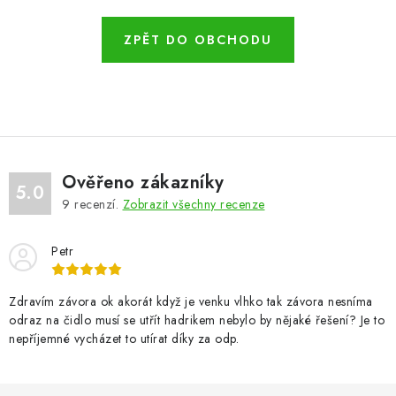
VÝPLNĚ BRAN A PLOTŮ
ZPĚT DO OBCHODU
ZÁSLEPKY
KOMPONENTY PRO PLOTY
TESAŘSKÉ KOVÁNÍ
Ověřeno zákazníky
NEREZ, INOX
5.0
9
recenzí.
Zobrazit všechny recenze
ARCHIV
Petr
HLINÍKOVÝ PLOTOVÝ SYSTÉM
Zdravím závora ok akorát když je venku vlhko tak závora nesníma
odraz na čidlo musí se utřít hadrikem nebylo by nějaké řešení? Je to
OTOČNÉ ŽALUZIE
nepříjemné vycházet to utírat díky za odp.
Kontakt
Technická podpora