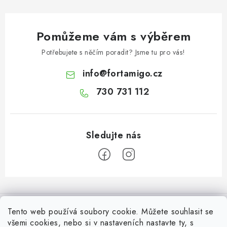
Pomůžeme vám s výběrem
Potřebujete s něčím poradit? Jsme tu pro vás!
info
@
fortamigo.cz
730 731 112
Z
á
Informace pro Vás
p
Tento web používá soubory cookie. Můžete souhlasit se
a
všemi cookies, nebo si v nastaveních nastavte ty, s
Vrácení zboží