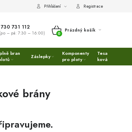
Přihlášení
Registrace
730 731 112
Prázdný košík
(po – pá: 7:30 – 16:00)
NÁKUPNÍ
KOŠÍK
plně bran
Komponenty
Tesařské
Ne
Záslepky
plotů
pro ploty
kování
Ino
kové brány
řipravujeme.