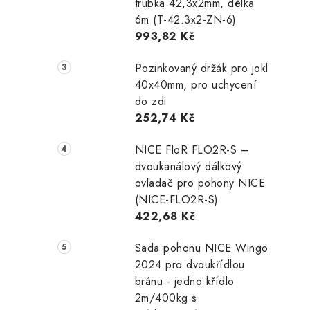
trubka 42,3x2mm, délka
6m (T-42.3x2-ZN-6)
993,82 Kč
Pozinkovaný držák pro jokl
40x40mm, pro uchycení
do zdi
252,74 Kč
NICE FloR FLO2R-S –
dvoukanálový dálkový
ovladač pro pohony NICE
(NICE-FLO2R-S)
422,68 Kč
Sada pohonu NICE Wingo
2024 pro dvoukřídlou
bránu - jedno křídlo
2m/400kg s