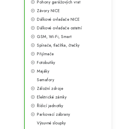
Pohony garážových vrat
a
r
Závory NICE
n
i
Dálkové ovladače NICE
e
n
Dálkové ovladače ostatní
í
GSM, Wi-Fi, Smart
Spínače, tlačítka, čtečky
p
Přijímače
a
Fotobuňky
n
Majáky
e
Semafory
Záložní zdroje
l
Elektrické zámky
Řídicí jednotky
Parkovací zábrany
Výsuvné sloupky