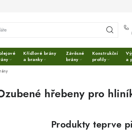
olejové
Křídlové brány
Závěsné
Konstrukční
Vý
rány
a branky
brány
profily
a 
brány
Ozubené hřebeny pro hliní
Produkty teprve p