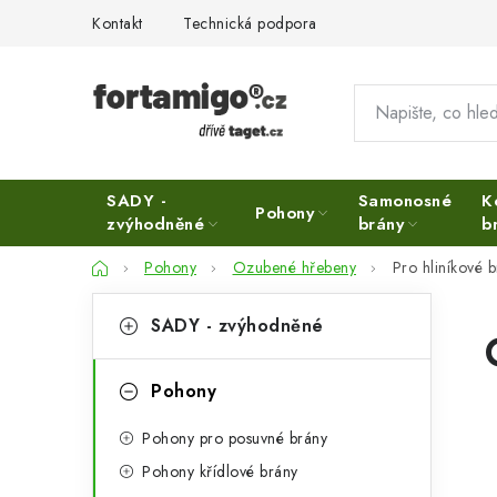
Přejít
Kontakt
Technická podpora
na
obsah
SADY -
Samonosné
K
Pohony
zvýhodněné
brány
b
Domů
Pohony
Ozubené hřebeny
Pro hliníkové 
P
K
Přeskočit
SADY - zvýhodněné
kategorie
a
o
t
s
Pohony
e
t
Pohony pro posuvné brány
g
r
Pohony křídlové brány
o