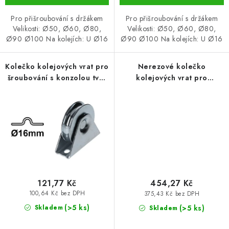
Pro přišroubování s držákem
Pro přišroubování s držákem
Velikosti: Ø50, Ø60, Ø80,
Velikosti: Ø50, Ø60, Ø80,
Ø90 Ø100 Na kolejích: U Ø16
Ø90 Ø100 Na kolejích: U Ø16
Kolečko kolejových vrat pro
Nerezové kolečko
šroubování s konzolou tvar
kolejových vrat pro
U - EKO 58 (KLB-KK16-U060-
šroubování s konzolou tvar
EKO)
U 58 (KLB-KK16-U060-INOX)
121,77 Kč
454,27 Kč
100,64 Kč bez DPH
375,43 Kč bez DPH
(>5 ks)
(>5 ks)
Skladem
Skladem