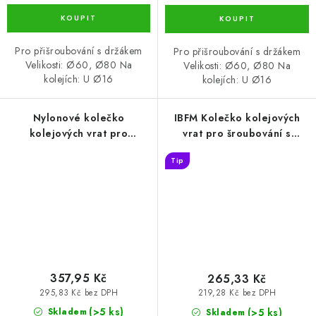
Pro přišroubování s držákem
Pro přišroubování s držákem
Velikosti: Ø60, Ø80 Na
Velikosti: Ø60, Ø80 Na
kolejích: U Ø16
kolejích: U Ø16
Nylonové kolečko
IBFM Kolečko kolejových
kolejových vrat pro
vrat pro šroubování s
šroubování s konzolou tvar
konzolou tvar U 80 (KLB-
Tip
U, nerezové 58 (KLB-KK16-
KK16-U080)
U060N-INOX)
357,95 Kč
265,33 Kč
295,83 Kč bez DPH
219,28 Kč bez DPH
(>5 ks)
(>5 ks)
Skladem
Skladem