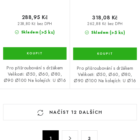
288,95 Kč
318,08 Kč
238,80 Kč bez DPH
262,88 Kč bez DPH
(>5 ks)
(>5 ks)
Skladem
Skladem
Pro přišroubování s držákem
Pro přišroubování s držákem
Velikosti: Ø50, Ø60, Ø80,
Velikosti: Ø50, Ø60, Ø80,
Ø90 Ø100 Na kolejích: U Ø16
Ø90 Ø100 Na kolejích: U Ø16
O
NAČÍST 12 DALŠÍCH
v
l
á
S
1
3