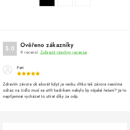
d
t
a
r
c
á
n
í
k
p
o
r
v
v
Ověřeno zákazníky
5.0
á
k
9
recenzí.
Zobrazit všechny recenze
n
y
í
v
Petr
ý
p
Zdravím závora ok akorát když je venku vlhko tak závora nesníma
i
odraz na čidlo musí se utřít hadrikem nebylo by nějaké řešení? Je to
nepříjemné vycházet to utírat díky za odp.
s
u