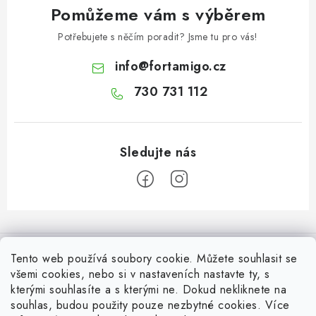
Pomůžeme vám s výběrem
Potřebujete s něčím poradit? Jsme tu pro vás!
info
@
fortamigo.cz
730 731 112
Z
á
Informace pro Vás
p
Tento web používá soubory cookie. Můžete souhlasit se
a
všemi cookies, nebo si v nastaveních nastavte ty, s
Vrácení zboží
Top z Technické podpory
kterými souhlasíte a s kterými ne. Dokud nekliknete na
t
souhlas, budou použity pouze nezbytné cookies. Více
Často řešené situace při stavbě posuvné brány
Zapojení externího přijímače NICE OX2 do pohonu