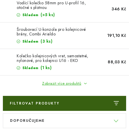
VÝPLNĚ BRAN A PLOTŮ
Vodící kolečko 58mm pro U-profil 16,
otočné s plotnou
346 Kč
(>5 ks)
ZÁSLEPKY
Skladem
Šroubovací U-konzola pro kolejnicové
KOMPONENTY PRO PLOTY
brány, Combi Arialdo
191,10 Kč
(3 ks)
Skladem
TESAŘSKÉ KOVÁNÍ
Kolečko kolejnicových vrat, samostatné,
NEREZ, INOX
nylonové, pro kolejnici U16 - EKO
88,03 Kč
(1 ks)
Skladem
ARCHIV
Zobrazit více produktů
HLINÍKOVÝ PLOTOVÝ SYSTÉM
FILTROVAT PRODUKTY
OTOČNÉ ŽALUZIE
V
Ř
DOPORUČUJEME
Kontakt
Technická podpora
ý
a