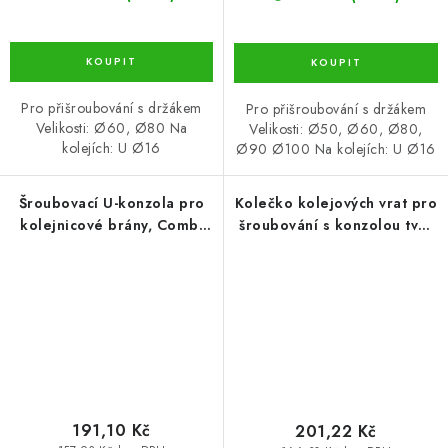
Pro přišroubování s držákem
Pro přišroubování s držákem
Velikosti: Ø60, Ø80 Na
Velikosti: Ø50, Ø60, Ø80,
kolejích: U Ø16
Ø90 Ø100 Na kolejích: U Ø16
Šroubovací U-konzola pro
Kolečko kolejových vrat pro
kolejnicové brány, Combi
šroubování s konzolou tvar
Arialdo
U - EKO 78 (KLB-KK16-U080-
EKO)
191,10 Kč
201,22 Kč