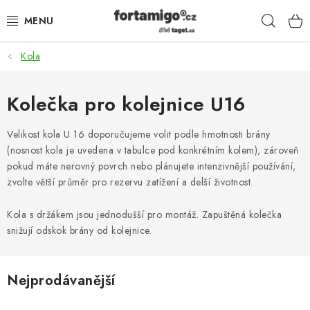
Přejít
Hleda
na
obsah
Kola
SADY - ZVÝHODNĚNÉ
POHONY
Kolečka pro kolejnice U16
SAMONOSNÉ BRÁNY
Velikost kola U 16 doporučujeme volit podle hmotnosti brány
(nosnost kola je uvedena v tabulce pod konkrétním kolem), zároveň
pokud máte nerovný povrch nebo plánujete intenzivnější používání,
KOLEJOVÉ BRÁNY
zvolte větší průměr pro rezervu zatížení a delší životnost.
KŘÍDLOVÉ BRÁNY A BRANKY
Kola s držákem jsou jednodušší pro montáž. Zapuštěná kolečka
snižují odskok brány od kolejnice.
ZÁVĚSNÉ BRÁNY
KONSTRUKČNÍ PROFILY
Nejprodávanější