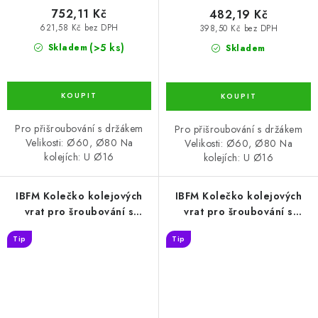
752,11 Kč
482,19 Kč
621,58 Kč bez DPH
398,50 Kč bez DPH
(>5 ks)
Skladem
Skladem
Pro přišroubování s držákem
Pro přišroubování s držákem
Velikosti: Ø60, Ø80 Na
Velikosti: Ø60, Ø80 Na
kolejích: U Ø16
kolejích: U Ø16
IBFM Kolečko kolejových
IBFM Kolečko kolejových
vrat pro šroubování s
vrat pro šroubování s
konzolou tvar U 90 (KLB-
konzolou tvar U 100 (KLB-
Tip
Tip
KK16-U090)
KK16-U100)