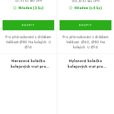
157,93 Kč bez DPH
166,30 Kč bez DPH
(3 ks)
(>5 ks)
Skladem
Skladem
Pro přišroubování s držákem
Pro přišroubování s držákem
Velikosti:Ø80 Na kolejích: U
Velikosti: Ø60, Ø80 Na
Ø16
kolejích: U Ø16
Nerezové kolečko
Nylonové kolečko
kolejových vrat pro
kolejových vrat pro
šroubování s konzolou tvar
šroubování s konzolou tvar
U 78 (KLB-KK16-U080-INOX)
U, nerezové 78 (KLB-KK16-
U080N-INOX)