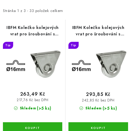
p
z
i
e
Stránka
1
z
3
-
33
položek celkem
s
n
p
í
IBFM Kolečko kolejových
IBFM Kolečko kolejových
vrat pro šroubování s
vrat pro šroubování s
r
p
konzolou tvar U 50 (KLB-
konzolou tvar U 60 (KLB-
o
r
Tip
Tip
KK16-U050)
KK16-U060)
d
o
u
d
k
u
t
k
ů
t
ů
263,49 Kč
293,85 Kč
217,76 Kč bez DPH
242,85 Kč bez DPH
(>5 ks)
(>5 ks)
Skladem
Skladem