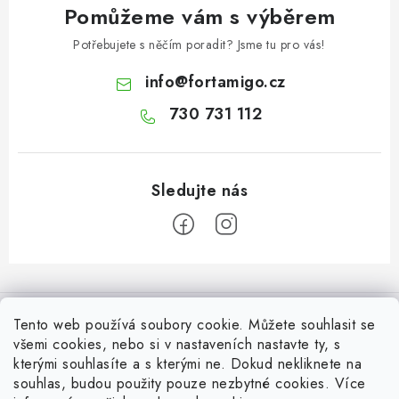
Pomůžeme vám s výběrem
Potřebujete s něčím poradit? Jsme tu pro vás!
info
@
fortamigo.cz
730 731 112
Z
á
Informace pro Vás
p
Tento web používá soubory cookie. Můžete souhlasit se
a
všemi cookies, nebo si v nastaveních nastavte ty, s
Vrácení zboží
Top z Technické podpory
kterými souhlasíte a s kterými ne. Dokud nekliknete na
t
souhlas, budou použity pouze nezbytné cookies. Více
Často řešené situace při stavbě posuvné brány
Zapojení externího přijímače NICE OX2 do pohonu