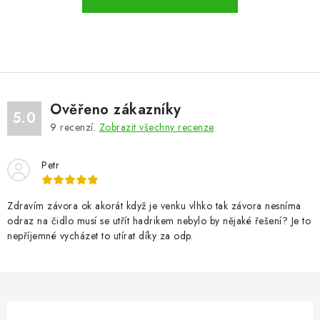
VÝPLNĚ BRAN A PLOTŮ
ZÁSLEPKY
KOMPONENTY PRO PLOTY
Ověřeno zákazníky
TESAŘSKÉ KOVÁNÍ
5.0
9
recenzí.
Zobrazit všechny recenze
NEREZ, INOX
Petr
ARCHIV
Zdravím závora ok akorát když je venku vlhko tak závora nesníma
odraz na čidlo musí se utřít hadrikem nebylo by nějaké řešení? Je to
HLINÍKOVÝ PLOTOVÝ SYSTÉM
nepříjemné vycházet to utírat díky za odp.
OTOČNÉ ŽALUZIE
Kontakt
Technická podpora