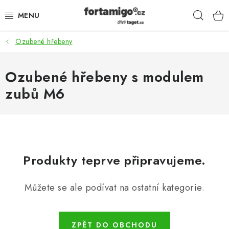
Přejít
Hleda
na
obsah
Ozubené hřebeny
SADY - ZVÝHODNĚNÉ
POHONY
Ozubené hřebeny s modulem
zubů M6
SAMONOSNÉ BRÁNY
KOLEJOVÉ BRÁNY
KŘÍDLOVÉ BRÁNY A BRANKY
Produkty teprve připravujeme.
ZÁVĚSNÉ BRÁNY
Můžete se ale podívat na ostatní kategorie.
KONSTRUKČNÍ PROFILY
ZPĚT DO OBCHODU