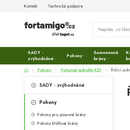
Přejít
Kontakt
Technická podpora
na
obsah
SADY -
Samonosné
K
Pohony
zvýhodněné
brány
b
Domů
Pohony
Pohonné jednotky KEY
Řídicí jed
P
K
Přeskočit
SADY - zvýhodněné
kategorie
a
o
t
s
Pohony
e
t
Pohony pro posuvné brány
g
r
Pohony křídlové brány
o