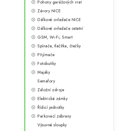
Pohony garážových vrat
a
r
Závory NICE
n
i
Dálkové ovladače NICE
e
n
Dálkové ovladače ostatní
í
GSM, Wi-Fi, Smart
Spínače, tlačítka, čtečky
p
Přijímače
a
Fotobuňky
n
Majáky
e
Semafory
Záložní zdroje
l
Elektrické zámky
Řídicí jednotky
Parkovací zábrany
Výsuvné sloupky