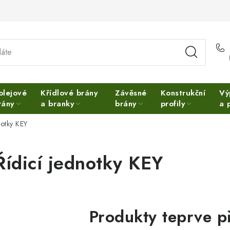
olejové
Křídlové brány
Závěsné
Konstrukční
Vý
rány
a branky
brány
profily
a 
notky KEY
Řídicí jednotky KEY
Produkty teprve p