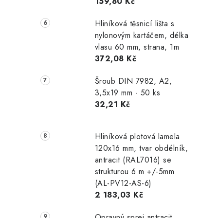
159,80 Kč
Hliníková těsnicí lišta s
nylonovým kartáčem, délka
vlasu 60 mm, strana, 1m
372,08 Kč
Šroub DIN 7982, A2,
3,5x19 mm - 50 ks
32,21 Kč
Hliníková plotová lamela
120x16 mm, tvar obdélník,
antracit (RAL7016) se
strukturou 6 m +/-5mm
(AL-PV12-AS-6)
2 183,03 Kč
Opravný sprej antracit