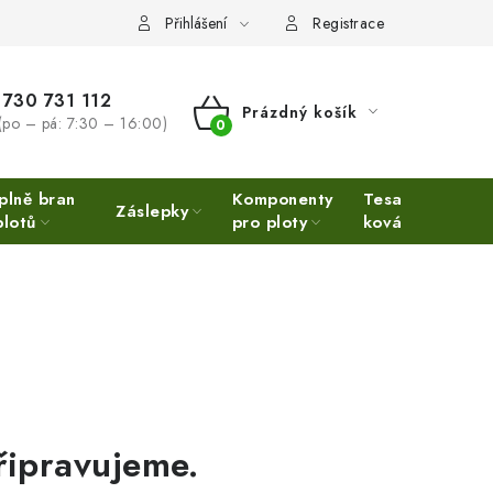
Přihlášení
Registrace
730 731 112
Prázdný košík
(po – pá: 7:30 – 16:00)
NÁKUPNÍ
KOŠÍK
plně bran
Komponenty
Tesařské
Ne
Záslepky
plotů
pro ploty
kování
Ino
řipravujeme.