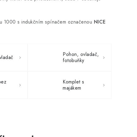
su 1000 s indukčním spínačem označenou
NICE
Pohon, ovladač,
vladač
fotobuňky
bez
Komplet s
majákem