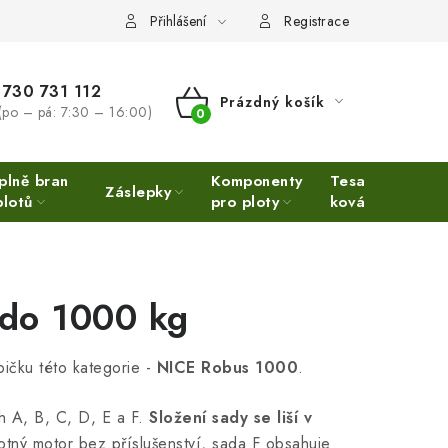
Přihlášení
Registrace
730 731 112
Prázdný košík
(po – pá: 7:30 – 16:00)
NÁKUPNÍ
KOŠÍK
plně bran
Komponenty
Tesařské
Ne
Záslepky
plotů
pro ploty
kování
Ino
 do 1000 kg
ičku této kategorie -
NICE Robus 1000
.
 A, B, C, D, E a F.
Složení sady se liší v
ný motor bez příslušenství, sada F obsahuje