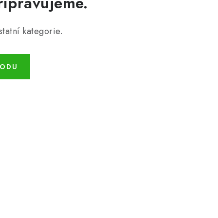
řipravujeme.
tatní kategorie.
HODU