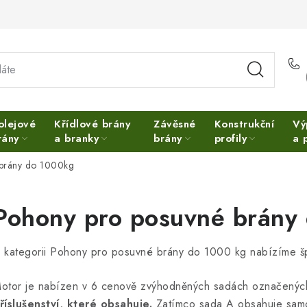
olejové
Křídlové brány
Závěsné
Konstrukční
Vý
rány
a branky
brány
profily
a 
brány do 1000kg
Pohony pro posuvné brány
 kategorii Pohony pro posuvné brány do 1000 kg nabízíme šp
otor je nabízen v 6 cenově zvýhodněných sadách označených
říslušenství, které obsahuje.
Zatímco sada A obsahuje samot