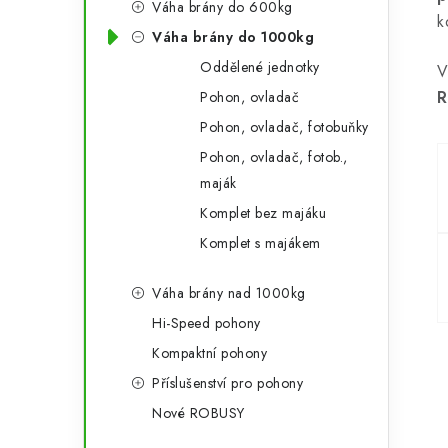
Váha brány do 600kg
a
r
k
Váha brány do 1000kg
n
i
Oddělené jednotky
V
e
n
R
Pohon, ovladač
í
Pohon, ovladač, fotobuňky
Pohon, ovladač, fotob.,
p
maják
a
Komplet bez majáku
n
Komplet s majákem
e
Váha brány nad 1000kg
l
Hi-Speed pohony
Kompaktní pohony
Příslušenství pro pohony
Nové ROBUSY