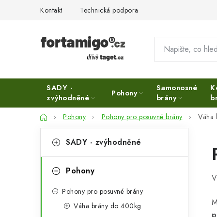
Přejít
Kontakt
Technická podpora
na
obsah
SADY -
Samonosné
K
Pohony
zvýhodněné
brány
b
Domů
Pohony
Pohony pro posuvné brány
Váha 
P
K
Přeskočit
SADY - zvýhodněné
kategorie
a
o
t
s
Pohony
V
e
t
Pohony pro posuvné brány
g
M
r
Váha brány do 400kg
o
p