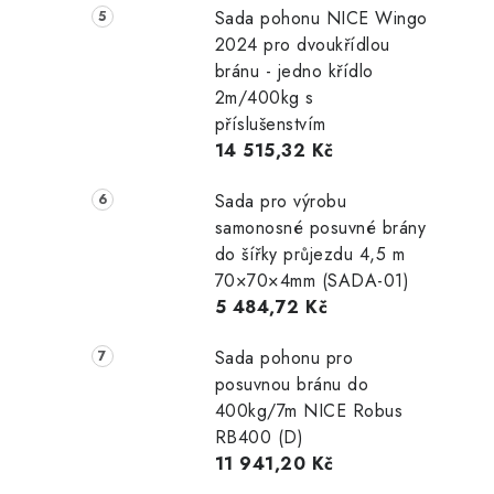
Sada pohonu NICE Wingo
2024 pro dvoukřídlou
bránu - jedno křídlo
2m/400kg s
příslušenstvím
14 515,32 Kč
Sada pro výrobu
samonosné posuvné brány
do šířky průjezdu 4,5 m
70×70×4mm (SADA-01)
5 484,72 Kč
Sada pohonu pro
posuvnou bránu do
400kg/7m NICE Robus
RB400 (D)
11 941,20 Kč