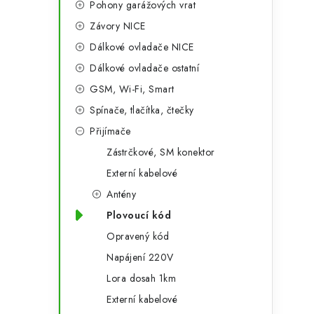
Pohony garážových vrat
a
r
Závory NICE
n
i
Dálkové ovladače NICE
e
n
Dálkové ovladače ostatní
í
GSM, Wi-Fi, Smart
Spínače, tlačítka, čtečky
p
Přijímače
a
Zástrčkové, SM konektor
n
Externí kabelové
e
Antény
Plovoucí kód
l
Opravený kód
Napájení 220V
Lora dosah 1km
Externí kabelové