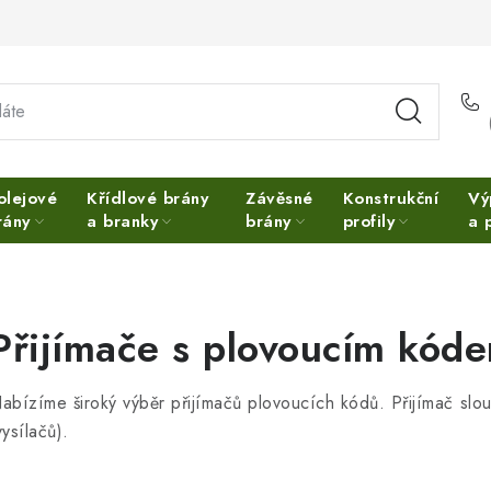
olejové
Křídlové brány
Závěsné
Konstrukční
Vý
rány
a branky
brány
profily
a 
Přijímače s plovoucím kód
abízíme široký výběr přijímačů plovoucích kódů. Přijímač slou
vysílačů).