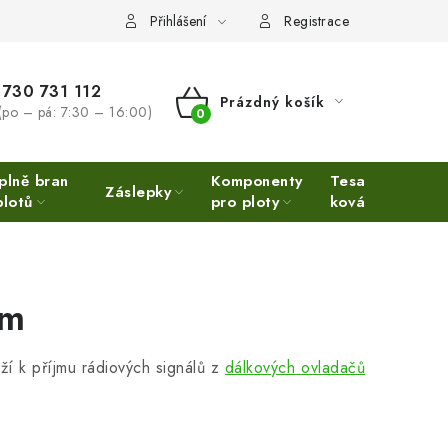
Přihlášení
Registrace
730 731 112
Prázdný košík
(po – pá: 7:30 – 16:00)
NÁKUPNÍ
KOŠÍK
plně bran
Komponenty
Tesařské
Ne
Záslepky
plotů
pro ploty
kování
Ino
em
ží k příjmu rádiových signálů z
dálkových ovladačů