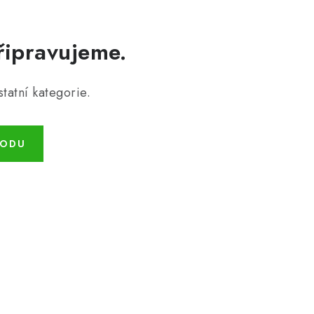
řipravujeme.
tatní kategorie.
HODU