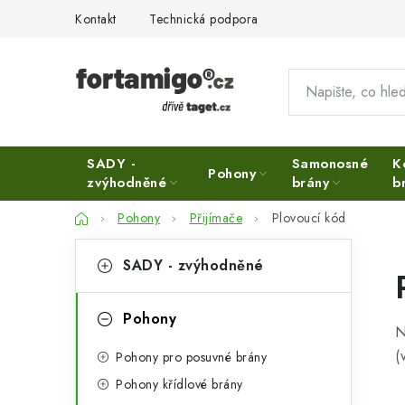
Přejít
Kontakt
Technická podpora
na
obsah
SADY -
Samonosné
K
Pohony
zvýhodněné
brány
b
Domů
Pohony
Přijímače
Plovoucí kód
P
K
Přeskočit
SADY - zvýhodněné
kategorie
a
o
t
s
Pohony
N
e
t
(
Pohony pro posuvné brány
g
r
Pohony křídlové brány
o