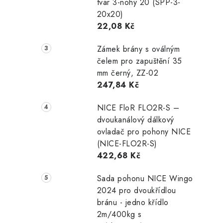
tvar 3-nohý 20 (SPP-3-
20x20)
22,08 Kč
Zámek brány s oválným
čelem pro zapuštění 35
mm černý, ZZ-02
247,84 Kč
NICE FloR FLO2R-S –
dvoukanálový dálkový
ovladač pro pohony NICE
(NICE-FLO2R-S)
422,68 Kč
Sada pohonu NICE Wingo
2024 pro dvoukřídlou
bránu - jedno křídlo
2m/400kg s