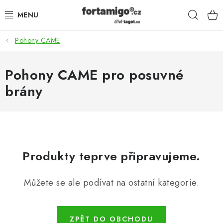
Přejít
Hleda
na
obsah
Pohony CAME
SADY - ZVÝHODNĚNÉ
POHONY
Pohony CAME pro posuvné
brány
SAMONOSNÉ BRÁNY
KOLEJOVÉ BRÁNY
KŘÍDLOVÉ BRÁNY A BRANKY
Produkty teprve připravujeme.
ZÁVĚSNÉ BRÁNY
Můžete se ale podívat na ostatní kategorie.
KONSTRUKČNÍ PROFILY
ZPĚT DO OBCHODU