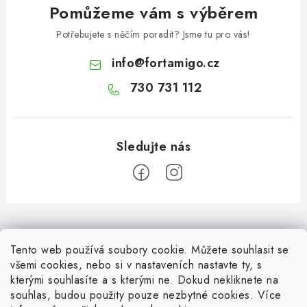
Pomůžeme vám s výběrem
Potřebujete s něčím poradit? Jsme tu pro vás!
info
@
fortamigo.cz
730 731 112
Z
á
Informace pro Vás
p
Tento web používá soubory cookie. Můžete souhlasit se
a
všemi cookies, nebo si v nastaveních nastavte ty, s
Vrácení zboží
Top z Technické podpory
kterými souhlasíte a s kterými ne. Dokud nekliknete na
t
souhlas, budou použity pouze nezbytné cookies. Více
Často řešené situace při stavbě posuvné brány
Zapojení externího přijímače NICE OX2 do pohonu