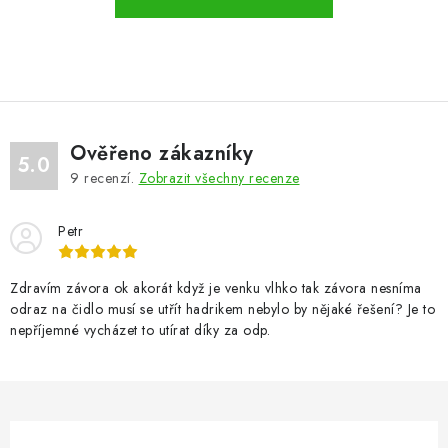
VÝPLNĚ BRAN A PLOTŮ
ZÁSLEPKY
KOMPONENTY PRO PLOTY
Ověřeno zákazníky
TESAŘSKÉ KOVÁNÍ
5.0
9
recenzí.
Zobrazit všechny recenze
NEREZ, INOX
Petr
ARCHIV
Zdravím závora ok akorát když je venku vlhko tak závora nesníma
odraz na čidlo musí se utřít hadrikem nebylo by nějaké řešení? Je to
HLINÍKOVÝ PLOTOVÝ SYSTÉM
nepříjemné vycházet to utírat díky za odp.
OTOČNÉ ŽALUZIE
Kontakt
Technická podpora