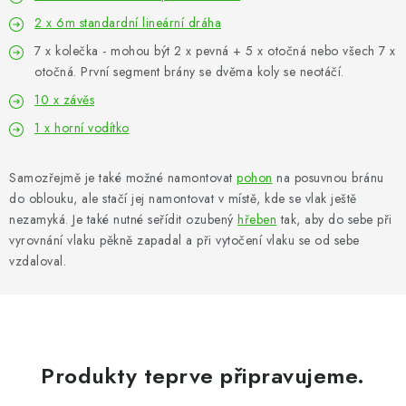
2 x 6m standardní lineární dráha
7 x kolečka - mohou být 2 x pevná + 5 x otočná nebo všech 7 x
otočná. První segment brány se dvěma koly se neotáčí.
10 x závěs
1 x horní vodítko
Samozřejmě je také možné namontovat
pohon
na posuvnou bránu
do oblouku, ale stačí jej namontovat v místě, kde se vlak ještě
nezamyká. Je také nutné seřídit ozubený
hřeben
tak, aby do sebe při
vyrovnání vlaku pěkně zapadal a při vytočení vlaku se od sebe
vzdaloval.
Produkty teprve připravujeme.