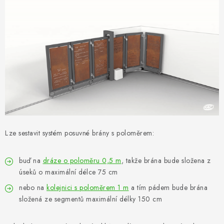
VÝPLNĚ BRAN A PLOTŮ
ZÁSLEPKY
KOMPONENTY PRO PLOTY
TESAŘSKÉ KOVÁNÍ
NEREZ, INOX
ARCHIV
Lze sestavit systém posuvné brány s poloměrem:
HLINÍKOVÝ PLOTOVÝ SYSTÉM
buď na
dráze o poloměru 0,5 m
, takže brána bude složena z
úseků o maximální délce 75 cm
OTOČNÉ ŽALUZIE
nebo na
kolejnici s poloměrem 1 m
a tím pádem bude brána
složená ze segmentů maximální délky 150 cm
Kontakt
Technická podpora