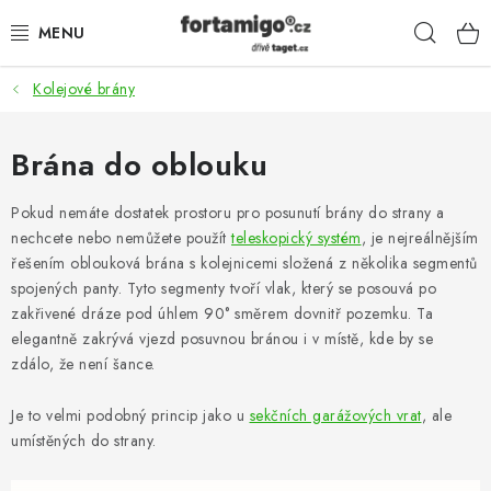
Přejít
Hleda
na
obsah
Kolejové brány
SADY - ZVÝHODNĚNÉ
POHONY
Brána do oblouku
SAMONOSNÉ BRÁNY
Pokud nemáte dostatek prostoru pro posunutí brány do strany a
nechcete nebo nemůžete použít
teleskopický systém
, je nejreálnějším
řešením oblouková brána s kolejnicemi složená z několika segmentů
KOLEJOVÉ BRÁNY
spojených panty. Tyto segmenty tvoří vlak, který se posouvá po
zakřivené dráze pod úhlem 90° směrem dovnitř pozemku. Ta
KŘÍDLOVÉ BRÁNY A BRANKY
elegantně zakrývá vjezd posuvnou bránou i v místě, kde by se
zdálo, že není šance.
ZÁVĚSNÉ BRÁNY
Je to velmi podobný princip jako u
sekčních garážových vrat
, ale
KONSTRUKČNÍ PROFILY
umístěných do strany.