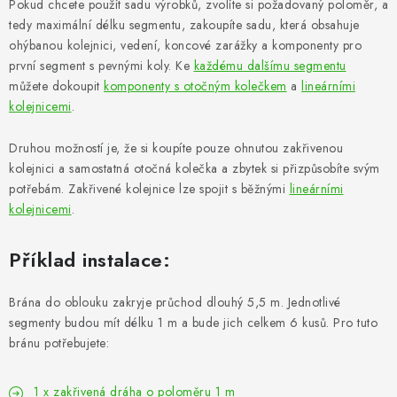
Pokud chcete použít sadu výrobků, zvolíte si požadovaný poloměr, a
tedy maximální délku segmentu, zakoupíte sadu, která obsahuje
ohýbanou kolejnici, vedení, koncové zarážky a komponenty pro
první segment s pevnými koly. Ke
každému dalšímu segmentu
můžete dokoupit
komponenty s otočným kolečkem
a
lineárními
kolejnicemi
.
Druhou možností je, že si koupíte pouze ohnutou zakřivenou
kolejnici a samostatná otočná kolečka a zbytek si přizpůsobíte svým
potřebám. Zakřivené kolejnice lze spojit s běžnými
lineárními
kolejnicemi
.
Příklad instalace:
Brána do oblouku zakryje průchod dlouhý 5,5 m. Jednotlivé
segmenty budou mít délku 1 m a bude jich celkem 6 kusů. Pro tuto
bránu potřebujete:
1 x zakřivená dráha o poloměru 1 m