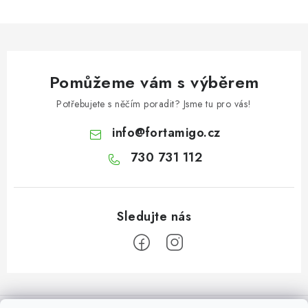
Pomůžeme vám s výběrem
Potřebujete s něčím poradit? Jsme tu pro vás!
info
@
fortamigo.cz
730 731 112
Z
á