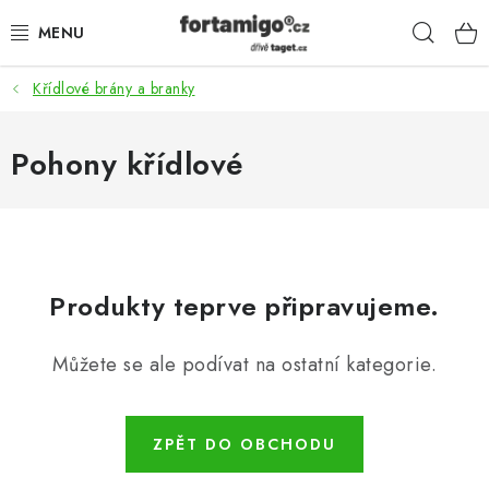
Přejít
Hleda
na
obsah
Křídlové brány a branky
SADY - ZVÝHODNĚNÉ
POHONY
Pohony křídlové
SAMONOSNÉ BRÁNY
KOLEJOVÉ BRÁNY
Produkty teprve připravujeme.
KŘÍDLOVÉ BRÁNY A BRANKY
Můžete se ale podívat na ostatní kategorie.
ZÁVĚSNÉ BRÁNY
KONSTRUKČNÍ PROFILY
ZPĚT DO OBCHODU