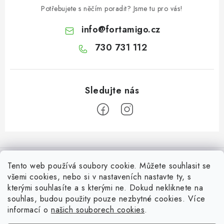
Potřebujete s něčím poradit? Jsme tu pro vás!
info
@
fortamigo.cz
730 731 112
Z
á
Informace pro Vás
p
Tento web používá soubory cookie. Můžete souhlasit se
a
všemi cookies, nebo si v nastaveních nastavte ty, s
Vrácení zboží
Top z Technické podpory
kterými souhlasíte a s kterými ne. Dokud nekliknete na
t
souhlas, budou použity pouze nezbytné cookies. Více
í
Často řešené situace při stavbě posuvné brány
Zapojení externího přijímače NICE OX2 do pohonu
informací o
našich souborech cookies
.
Ověřeno zákazníky