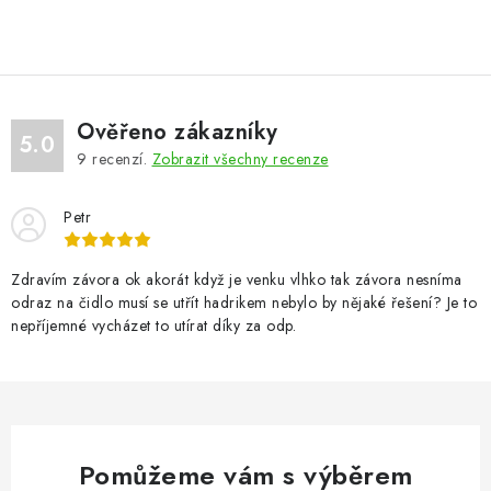
VÝPLNĚ BRAN A PLOTŮ
ZÁSLEPKY
KOMPONENTY PRO PLOTY
Ověřeno zákazníky
5.0
9
recenzí.
Zobrazit všechny recenze
TESAŘSKÉ KOVÁNÍ
Petr
NEREZ, INOX
Zdravím závora ok akorát když je venku vlhko tak závora nesníma
ARCHIV
odraz na čidlo musí se utřít hadrikem nebylo by nějaké řešení? Je to
nepříjemné vycházet to utírat díky za odp.
HLINÍKOVÝ PLOTOVÝ SYSTÉM
OTOČNÉ ŽALUZIE
Kontakt
Technická podpora
Pomůžeme vám s výběrem