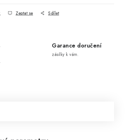
k
Zeptat se
Sdílet
s
Garance doručení
zásilky k vám.
.