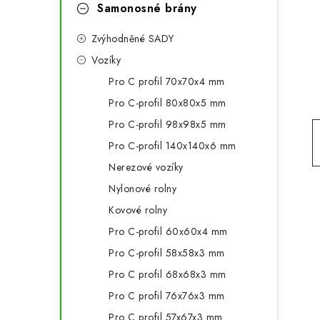
g
Samonosné brány
r
o
Zvýhodněné SADY
a
r
Vozíky
n
i
Pro C profil 70x70x4 mm
e
n
Pro C-profil 80x80x5 mm
í
Pro C-profil 98x98x5 mm
Pro C-profil 140x140x6 mm
p
Nerezové vozíky
a
Nylonové rolny
n
Kovové rolny
Pro C-profil 60x60x4 mm
e
Pro C-profil 58x58x3 mm
l
Pro C profil 68x68x3 mm
Pro C profil 76x76x3 mm
Pro C profil 57x67x3 mm