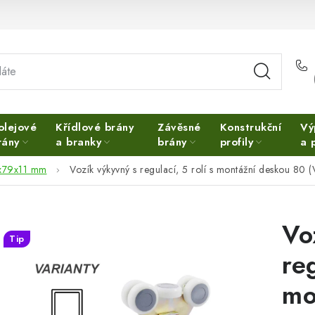
olejové
Křídlové brány
Závěsné
Konstrukční
Vý
rány
a branky
brány
profily
a 
3x79x11 mm
Vozík výkyvný s regulací, 5 rolí s montážní deskou 80 (
Vo
Tip
reg
mo