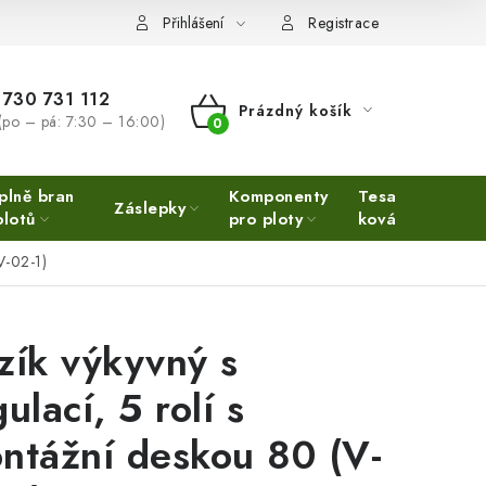
Přihlášení
Registrace
730 731 112
Prázdný košík
(po – pá: 7:30 – 16:00)
NÁKUPNÍ
KOŠÍK
plně bran
Komponenty
Tesařské
Ne
Záslepky
plotů
pro ploty
kování
Ino
V-02-1)
zík výkyvný s
ulací, 5 rolí s
ntážní deskou 80 (V-