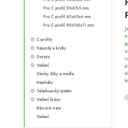
Pro C profil 57x67x3 mm
Pro C-profil 60x60x4 mm
Pro C-profil 95x100x11 mm
J
v
C-profily
p
Nájezdy a krytky
a
Dorazy
v
Vedení
p
d
Zámky, kliky a madla
k
Napínáky
Teleskopický systém
Vedení brány
Rámová vrata
Vedení