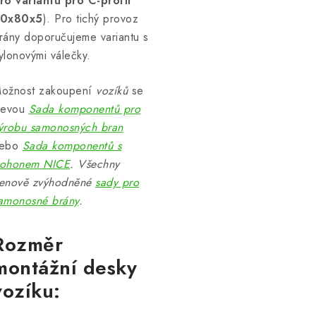
ro variantu pro C-profil
0x80x5
). Pro tichý provoz
rány doporučujeme variantu s
ylonovými válečky.
ožnost zakoupení
vozíků
se
levou
Sada komponentů pro
ýrobu samonosných bran
ebo
Sada komponentů s
ohonem NICE
.
Všechny
enově zvýhodněné
sady pro
amonosné brány
.
Rozměr
montážní desky
vozíku: