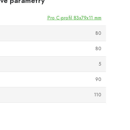
vé parametry
Pro C-profil 83x79x11 mm
80
80
5
90
]
110