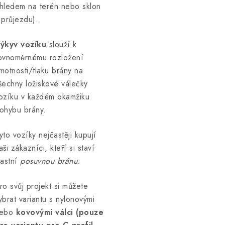
hledem na terén nebo sklon
 průjezdu).
ýkyv vozíku
slouží k
ovnoměrnému rozložení
motnosti/tlaku brány na
šechny ložiskové válečky
ozíku v každém okamžiku
ohybu brány.
yto vozíky nejčastěji kupují
aši zákazníci, kteří si staví
lastní
posuvnou bránu
.
ro svůj projekt si můžete
ybrat variantu s nylonovými
ebo
kovovými válci (pouze