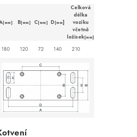
Celková
délka
A
B
C
D
]
vozíku
[mm]
[mm]
[mm]
[mm
včetně
ložisek
[mm]
180
120
72
140
210
Kotvení