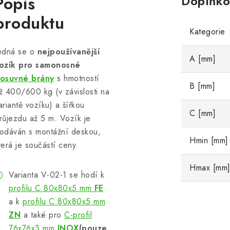
Popis
Doplňko
produktu
Kategorie
edná se o
nejpoužívanější
A [mm]
ozík pro samonosné
osuvné brány
s hmotností
B [mm]
ž 400/600 kg (v závislosti na
ariantě vozíku) a šířkou
C [mm]
růjezdu až 5 m. Vozík je
odáván s montážní deskou,
Hmin [mm]
terá je součástí ceny.
Hmax [mm
Varianta V-02-1 se hodí k
profilu C 80x80x5 mm
FE
a k
profilu C 80x80x5 mm
ZN
a také pro
C-profil
76x76x3 mm
INOX
(pouze