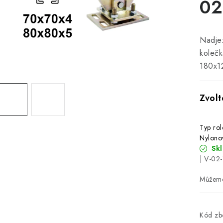
02
Nadjez
kolečk
180x1
Typ rol
Nylono
Sk
| V-02-
Kód zbo