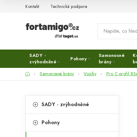
Přejít
Kontakt
Technická podpora
na
obsah
SADY -
Samonosné
K
Pohony
zvýhodněné
brány
b
Domů
Samonosné brány
Vozíky
Pro C-profil 8
P
K
Přeskočit
SADY - zvýhodněné
kategorie
a
o
t
s
Pohony
e
t