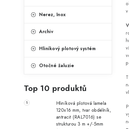
o
v
Nerez, Inox
V
Archiv
r
h
v
Hliníkový plotový systém
v
p
Otočné žaluzie
T
n
Top 10 produktů
v
Hliníková plotová lamela
P
120x16 mm, tvar obdélník,
v
antracit (RAL7016) se
n
strukturou 3 m +/-5mm