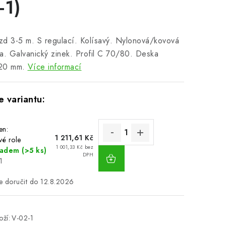
-1)
d 3-5 m. S regulací. Kolísavý. Nylonová/kovová
a. Galvanický zinek. Profil C 70/80. Deska
20 mm.
Více informací
en:
1 211,61 Kč
vé role
1 001,33 Kč bez
ladem
(>5 ks)
DPH
1
12.8.2026
ží:
V-02-1