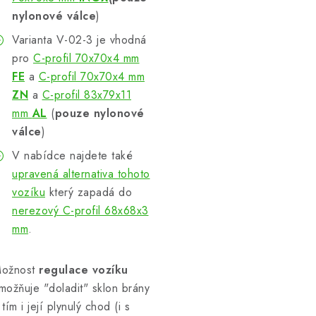
nylonové válce
)
Varianta V-02-3 je vhodná
pro
C-profil 70x70x4 mm
FE
a
C-profil 70x70x4 mm
ZN
a
C-profil 83x79x11
mm
AL
(
pouze nylonové
válce
)
V nabídce najdete také
upravená alternativa tohoto
vozíku
který zapadá do
nerezový C-profil 68x68x3
mm
.
ožnost
regulace vozíku
možňuje "doladit" sklon brány
 tím i její plynulý chod (i s