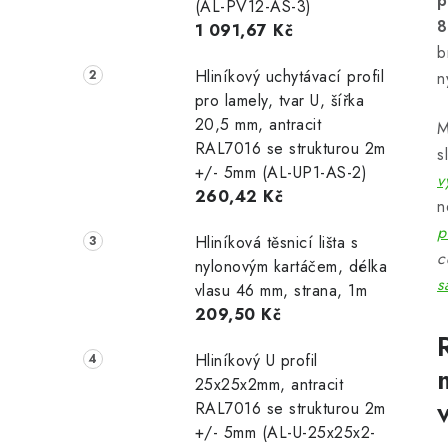
p
(AL-PV12-AS-3)
8
1 091,67 Kč
b
Hliníkový uchytávací profil
n
pro lamely, tvar U, šířka
20,5 mm, antracit
M
RAL7016 se strukturou 2m
s
+/- 5mm (AL-UP1-AS-2)
v
260,42 Kč
n
p
Hliníková těsnicí lišta s
c
nylonovým kartáčem, délka
s
vlasu 46 mm, strana, 1m
209,50 Kč
Hliníkový U profil
25x25x2mm, antracit
RAL7016 se strukturou 2m
+/- 5mm (AL-U-25x25x2-