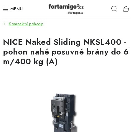
Přejít
Hleda
na
obsah
Kompaktní pohony
SADY - ZVÝHODNĚNÉ
NICE Naked Sliding NKSL400 -
POHONY
pohon nahé posuvné brány do 6
SAMONOSNÉ BRÁNY
m/400 kg (A)
KOLEJOVÉ BRÁNY
KŘÍDLOVÉ BRÁNY A BRANKY
ZÁVĚSNÉ BRÁNY
KONSTRUKČNÍ PROFILY