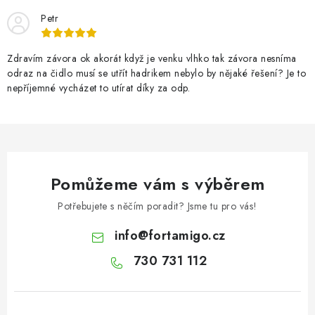
Petr
Zdravím závora ok akorát když je venku vlhko tak závora nesníma
odraz na čidlo musí se utřít hadrikem nebylo by nějaké řešení? Je to
nepříjemné vycházet to utírat díky za odp.
Pomůžeme vám s výběrem
Potřebujete s něčím poradit? Jsme tu pro vás!
info
@
fortamigo.cz
730 731 112