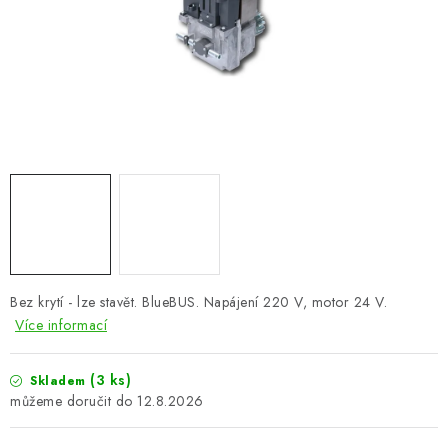
VÝPLNĚ BRAN A PLOTŮ
ZÁSLEPKY
KOMPONENTY PRO PLOTY
TESAŘSKÉ KOVÁNÍ
NEREZ, INOX
ARCHIV
Bez krytí - lze stavět. BlueBUS. Napájení 220 V, motor 24 V.
HLINÍKOVÝ PLOTOVÝ SYSTÉM
Více informací
OTOČNÉ ŽALUZIE
(3 ks)
Skladem
12.8.2026
Kontakt
Technická podpora