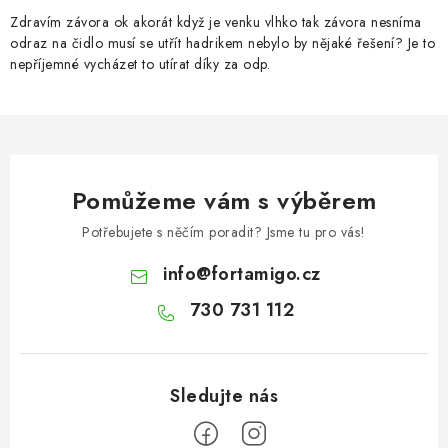
Zdravím závora ok akorát když je venku vlhko tak závora nesníma
odraz na čidlo musí se utřít hadrikem nebylo by nějaké řešení? Je to
nepříjemné vycházet to utírat díky za odp.
Pomůžeme vám s výběrem
Potřebujete s něčím poradit? Jsme tu pro vás!
info
@
fortamigo.cz
730 731 112