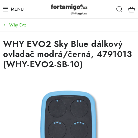
Přejít
Hleda
na
obsah
Why Evo
SADY - ZVÝHODNĚNÉ
WHY EVO2 Sky Blue dálkový
POHONY
ovladač modrá/černá, 4791013
SAMONOSNÉ BRÁNY
(WHY-EVO2-SB-10)
KOLEJOVÉ BRÁNY
KŘÍDLOVÉ BRÁNY A BRANKY
ZÁVĚSNÉ BRÁNY
KONSTRUKČNÍ PROFILY