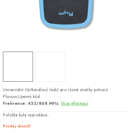
VÝPLNĚ BRAN A PLOTŮ
ZÁSLEPKY
KOMPONENTY PRO PLOTY
TESAŘSKÉ KOVÁNÍ
NEREZ, INOX
ARCHIV
Univerzální čtyřkanálový řadič pro různé značky pohonů.
HLINÍKOVÝ PLOTOVÝ SYSTÉM
Plovoucí/pevný kód.
Frekvence: 433/868 MHz.
Více informací
OTOČNÉ ŽALUZIE
Položka byla vyprodána…
Kontakt
Technická podpora
Prodej skončil