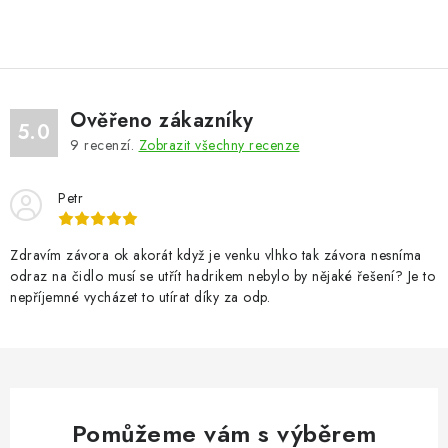
VÝPLNĚ BRAN A PLOTŮ
ZÁSLEPKY
KOMPONENTY PRO PLOTY
Ověřeno zákazníky
5.0
9
recenzí.
Zobrazit všechny recenze
TESAŘSKÉ KOVÁNÍ
Petr
NEREZ, INOX
Zdravím závora ok akorát když je venku vlhko tak závora nesníma
ARCHIV
odraz na čidlo musí se utřít hadrikem nebylo by nějaké řešení? Je to
nepříjemné vycházet to utírat díky za odp.
HLINÍKOVÝ PLOTOVÝ SYSTÉM
OTOČNÉ ŽALUZIE
Kontakt
Technická podpora
Pomůžeme vám s výběrem