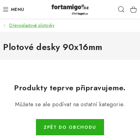
Přejít
Hleda
na
obsah
Dřevoplastové plotovky
SADY - ZVÝHODNĚNÉ
POHONY
Plotové desky 90x16mm
SAMONOSNÉ BRÁNY
KOLEJOVÉ BRÁNY
Produkty teprve připravujeme.
KŘÍDLOVÉ BRÁNY A BRANKY
Můžete se ale podívat na ostatní kategorie.
ZÁVĚSNÉ BRÁNY
KONSTRUKČNÍ PROFILY
ZPĚT DO OBCHODU