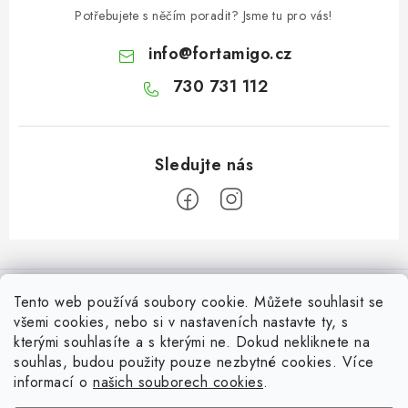
Potřebujete s něčím poradit? Jsme tu pro vás!
info
@
fortamigo.cz
730 731 112
Z
á
Informace pro Vás
p
Tento web používá soubory cookie. Můžete souhlasit se
a
všemi cookies, nebo si v nastaveních nastavte ty, s
Vrácení zboží
Top z Technické podpory
kterými souhlasíte a s kterými ne. Dokud nekliknete na
t
souhlas, budou použity pouze nezbytné cookies. Více
í
Často řešené situace při stavbě posuvné brány
Zapojení externího přijímače NICE OX2 do pohonu
informací o
našich souborech cookies
.
Ověřeno zákazníky