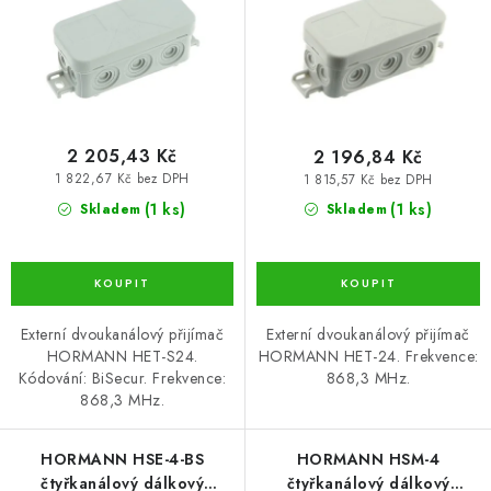
d
o
u
d
k
u
t
k
ů
t
ů
2 205,43 Kč
2 196,84 Kč
1 822,67 Kč bez DPH
1 815,57 Kč bez DPH
(1 ks)
(1 ks)
Skladem
Skladem
Externí dvoukanálový přijímač
Externí dvoukanálový přijímač
HORMANN HET-S24.
HORMANN HET-24. Frekvence:
Kódování: BiSecur. Frekvence:
868,3 MHz.
868,3 MHz.
HORMANN HSE-4-BS
HORMANN HSM-4
čtyřkanálový dálkový
čtyřkanálový dálkový