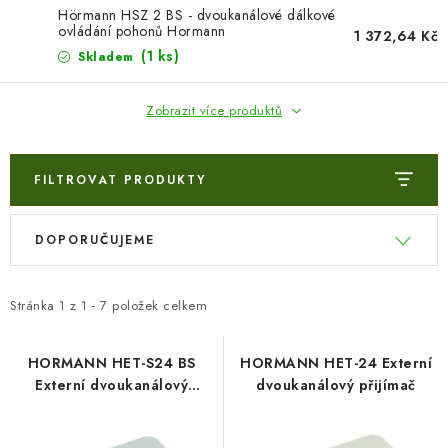
VÝPLNĚ BRAN A PLOTŮ
Hörmann HSZ 2 BS - dvoukanálové dálkové
ovládání pohonů Hormann
1 372,64 Kč
ZÁSLEPKY
(1 ks)
Skladem
KOMPONENTY PRO PLOTY
Zobrazit více produktů
TESAŘSKÉ KOVÁNÍ
FILTROVAT PRODUKTY
NEREZ, INOX
V
Ř
DOPORUČUJEME
ý
a
ARCHIV
p
z
i
e
Stránka
1
z
1
-
7
položek celkem
HLINÍKOVÝ PLOTOVÝ SYSTÉM
s
n
p
í
HORMANN HET-S24 BS
HORMANN HET-24 Externí
OTOČNÉ ŽALUZIE
Externí dvoukanálový
dvoukanálový přijímač
r
p
přijímač
o
r
Kontakt
Technická podpora