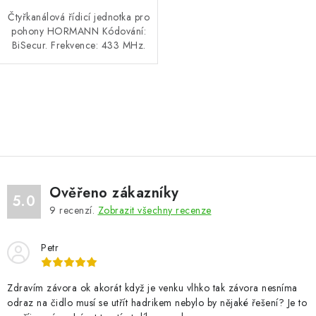
Čtyřkanálová řídicí jednotka pro
pohony HORMANN Kódování:
BiSecur. Frekvence: 433 MHz.
O
v
l
á
d
Ověřeno zákazníky
a
5.0
9
recenzí.
Zobrazit všechny recenze
c
í
Petr
p
r
v
Zdravím závora ok akorát když je venku vlhko tak závora nesníma
odraz na čidlo musí se utřít hadrikem nebylo by nějaké řešení? Je to
k