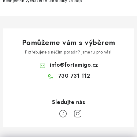
nepříjemné vycházet to utírat díky za odp.
y
v
ý
p
i
Pomůžeme vám s výběrem
s
u
Potřebujete s něčím poradit? Jsme tu pro vás!
info
@
fortamigo.cz
730 731 112
Z