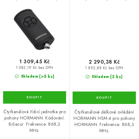
ovladač pro pohony
ovladač pro pohony
HORMANN (HOR-HSE-4-BS)
HORMANN (HOR-HSM-4)
1 309,45 Kč
2 290,38 Kč
1 082,19 Kč bez DPH
1 892,88 Kč bez DPH
(>5 ks)
(3 ks)
Skladem
Skladem
Čtyřkanálová řídicí jednotka pro
Čtyřkanálové dálkové ovládání
pohony HORMANN. Kódování:
HORMANN HSM-4 pro pohony
BiSecur. Frekvence: 868,3
HORMANN. Frekvence: 868,3
MHz.
MHz.