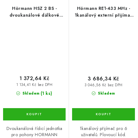
Hörmann HSZ 2 BS -
Hörmann RE1-433 MHz -
dvoukanálové dálkové
1kanálový externí přijímač
ovládání pohonů Hormann
pro pohony Hormann
1 372,64 Kč
3 686,34 Kč
1 134,41 Kč bez DPH
3 046,56 Kč bez DPH
(1 ks)
Skladem
Skladem
Dvoukanálová řídicí jednotka
1kanálový přijímač pro 6
pro pohony HORMANN
uživatelů. Plovoucí kód.