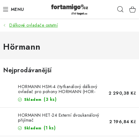
Přejít
Hleda
na
obsah
Dálkové ovladače ostatní
SADY - ZVÝHODNĚNÉ
POHONY
Hörmann
SAMONOSNÉ BRÁNY
Nejprodávanější
KOLEJOVÉ BRÁNY
HORMANN HSM-4 čtyřkanálový dálkový
KŘÍDLOVÉ BRÁNY A BRANKY
ovladač pro pohony HORMANN (HOR-
2 290,38 Kč
HSM-4)
(3 ks)
Skladem
ZÁVĚSNÉ BRÁNY
HORMANN HET-24 Externí dvoukanálový
přijímač
2 196,84 Kč
KONSTRUKČNÍ PROFILY
(1 ks)
Skladem