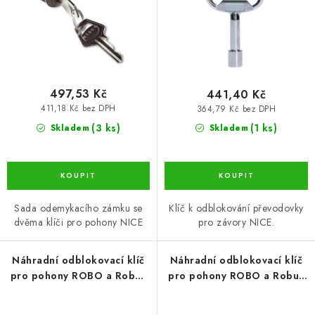
u
d
k
u
t
k
ů
t
ů
497,53 Kč
441,40 Kč
411,18 Kč bez DPH
364,79 Kč bez DPH
(3 ks)
(1 ks)
Skladem
Skladem
Sada odemykacího zámku se
Klíč k odblokování převodovky
dvěma klíči pro pohony NICE
pro závory NICE.
Náhradní odblokovací klíč
Náhradní odblokovací klíč
pro pohony ROBO a Robus
pro pohony ROBO a Robus
RBS, zámek č.1
RBS, zámek č.2