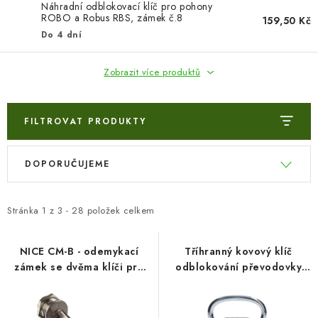
VÝPLNĚ BRAN A PLOTŮ
Náhradní odblokovací klíč pro pohony
ROBO a Robus RBS, zámek č.8
159,50 Kč
Do 4 dní
ZÁSLEPKY
Zobrazit více produktů
KOMPONENTY PRO PLOTY
TESAŘSKÉ KOVÁNÍ
FILTROVAT PRODUKTY
NEREZ, INOX
V
Ř
DOPORUČUJEME
ý
a
ARCHIV
p
z
i
e
Stránka
1
z
3
-
28
položek celkem
HLINÍKOVÝ PLOTOVÝ SYSTÉM
s
n
p
í
NICE CM-B - odemykací
Tříhranný kovový klíč
OTOČNÉ ŽALUZIE
zámek se dvěma klíči pro
odblokování převodovky
r
p
pohony NICE
pro NICE BAR/ WIDE/ WIL
o
r
Kontakt
Technická podpora
d
o