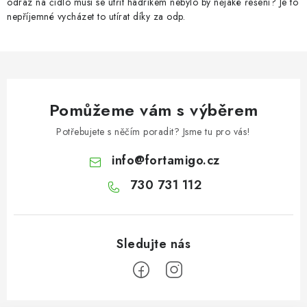
i
odraz na čidlo musí se utřít hadrikem nebylo by nějaké řešení? Je to
nepříjemné vycházet to utírat díky za odp.
s
u
Pomůžeme vám s výběrem
Potřebujete s něčím poradit? Jsme tu pro vás!
info
@
fortamigo.cz
730 731 112