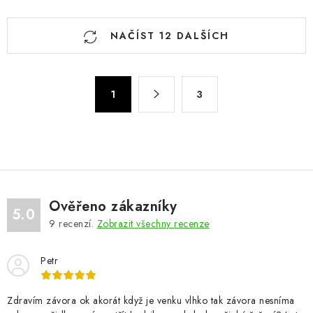
O
NAČÍST 12 DALŠÍCH
v
l
á
S
d
1
3
t
a
r
c
á
n
í
k
p
o
r
v
v
Ověřeno zákazníky
5.0
á
k
9
recenzí.
Zobrazit všechny recenze
n
y
í
v
Petr
ý
p
Zdravím závora ok akorát když je venku vlhko tak závora nesníma