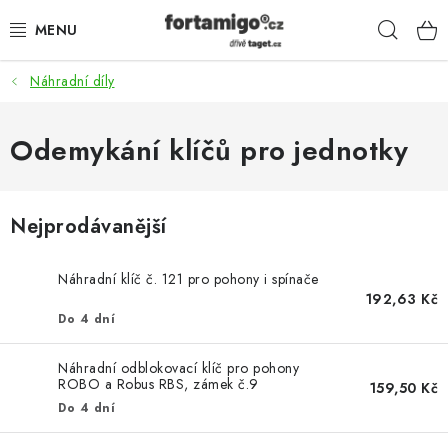
Přejít
Hleda
na
obsah
Náhradní díly
SADY - ZVÝHODNĚNÉ
POHONY
Odemykání klíčů pro jednotky
SAMONOSNÉ BRÁNY
Nejprodávanější
KOLEJOVÉ BRÁNY
Náhradní klíč č. 121 pro pohony i spínače
KŘÍDLOVÉ BRÁNY A BRANKY
192,63 Kč
Do 4 dní
ZÁVĚSNÉ BRÁNY
Náhradní odblokovací klíč pro pohony
ROBO a Robus RBS, zámek č.9
159,50 Kč
KONSTRUKČNÍ PROFILY
Do 4 dní