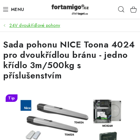
Přejít
Hleda
na
obsah
24V dvoukřídlové pohony
SADY - ZVÝHODNĚNÉ
Sada pohonu NICE Toona 4024
POHONY
pro dvoukřídlou bránu - jedno
SAMONOSNÉ BRÁNY
křídlo 3m/500kg s
příslušenstvím
KOLEJOVÉ BRÁNY
KŘÍDLOVÉ BRÁNY A BRANKY
Tip
ZÁVĚSNÉ BRÁNY
KONSTRUKČNÍ PROFILY