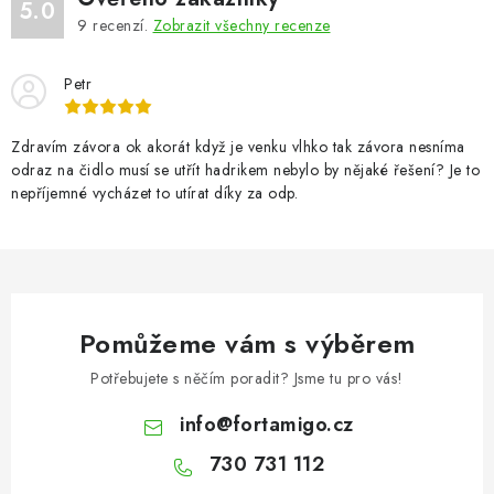
5.0
9
recenzí.
Zobrazit všechny recenze
Petr
Zdravím závora ok akorát když je venku vlhko tak závora nesníma
odraz na čidlo musí se utřít hadrikem nebylo by nějaké řešení? Je to
nepříjemné vycházet to utírat díky za odp.
Pomůžeme vám s výběrem
Potřebujete s něčím poradit? Jsme tu pro vás!
info
@
fortamigo.cz
730 731 112