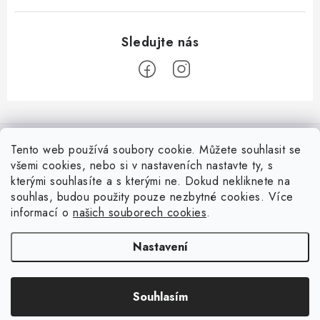
Z
á
Informace pro Vás
p
Tento web používá soubory cookie. Můžete souhlasit se
a
všemi cookies, nebo si v nastaveních nastavte ty, s
Vrácení zboží
Top z Technické podpory
kterými souhlasíte a s kterými ne. Dokud nekliknete na
t
souhlas, budou použity pouze nezbytné cookies. Více
í
Často řešené situace při stavbě posuvné brány
Zapojení externího přijímače NICE OX2 do pohonu
informací o
našich souborech cookies
.
Ověřeno zákazníky
Doprava a Platba
Všechny možnosti ovládání brány nebo pohonu
Nastavení
Soubory cookies
Resetování řídicích jednotek Nice
Souhlasím
Copyright 2026
Fortamigo.cz
. Všechna práva vyhrazena.
Podmínky ochrany osobních údajů
Zjednodušený postup zapojení a spuštění pohonů vrat NICE Road
Vytvořil Shoptet