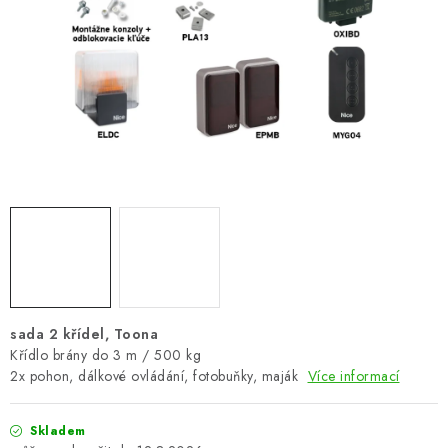
VÝPLNĚ BRAN A PLOTŮ
ZÁSLEPKY
KOMPONENTY PRO PLOTY
TESAŘSKÉ KOVÁNÍ
NEREZ, INOX
ARCHIV
HLINÍKOVÝ PLOTOVÝ SYSTÉM
sada 2 křídel, Toona
Křídlo brány do 3 m / 500 kg
OTOČNÉ ŽALUZIE
2x pohon, dálkové ovládání, fotobuňky, maják
Více informací
Kontakt
Technická podpora
Skladem