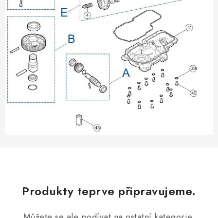
VÝPLNĚ BRAN A PLOTŮ
ZÁSLEPKY
KOMPONENTY PRO PLOTY
TESAŘSKÉ KOVÁNÍ
NEREZ, INOX
ARCHIV
HLINÍKOVÝ PLOTOVÝ SYSTÉM
OTOČNÉ ŽALUZIE
Produkty teprve připravujeme.
Kontakt
Technická podpora
Můžete se ale podívat na ostatní kategorie.