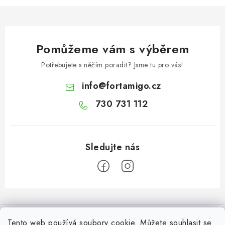
Pomůžeme vám s výběrem
Potřebujete s něčím poradit? Jsme tu pro vás!
info
@
fortamigo.cz
730 731 112
Z
á
Informace pro Vás
p
Tento web používá soubory cookie. Můžete souhlasit se