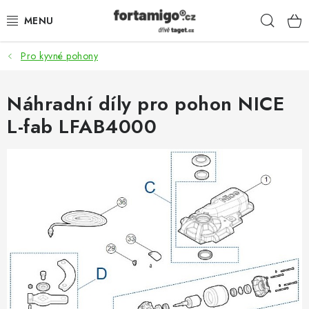
Přejít
Hleda
na
obsah
Pro kyvné pohony
SADY - ZVÝHODNĚNÉ
POHONY
Náhradní díly pro pohon NICE
L-fab LFAB4000
SAMONOSNÉ BRÁNY
KOLEJOVÉ BRÁNY
KŘÍDLOVÉ BRÁNY A BRANKY
ZÁVĚSNÉ BRÁNY
KONSTRUKČNÍ PROFILY