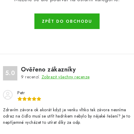
ZPĚT DO OBCHODU
Ověřeno zákazníky
5.0
9
recenzí.
Zobrazit všechny recenze
Petr
Zdravím závora ok akorát když je venku vlhko tak závora nesníma
odraz na čidlo musí se utřít hadrikem nebylo by nějaké řešení? Je to
nepříjemné vycházet to utírat díky za odp.