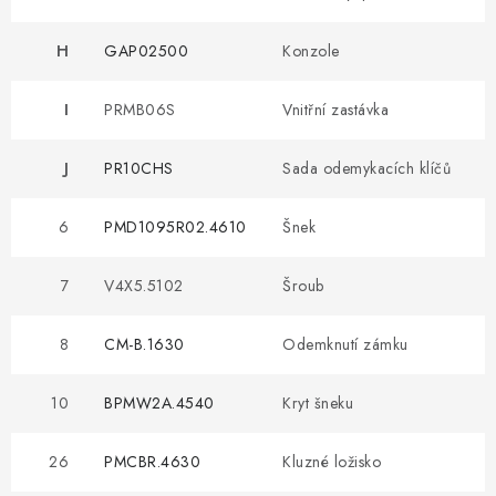
H
GAP02500
Konzole
I
PRMB06S
Vnitřní zastávka
J
PR10CHS
Sada odemykacích klíčů
6
PMD1095R02.4610
Šnek
7
V4X5.5102
Šroub
8
CM-B.1630
Odemknutí zámku
10
BPMW2A.4540
Kryt šneku
26
PMCBR.4630
Kluzné ložisko