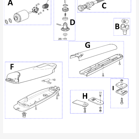
VÝPLNĚ BRAN A PLOTŮ
ZÁSLEPKY
KOMPONENTY PRO PLOTY
TESAŘSKÉ KOVÁNÍ
NEREZ, INOX
ARCHIV
HLINÍKOVÝ PLOTOVÝ SYSTÉM
OTOČNÉ ŽALUZIE
Kontakt
Technická podpora