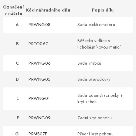
Označení
Kód náhradního dílu
Popis dílu
v náčrtu
A
PRWNG08
Sada elektromotoru
Běžecká vidlice s
B
PRTO06C
lichoběžníkovou maticí
C
PRWNG06
Sada vrabců
D
PRWNG05
Sada převodovky
Sada odemykací páky +
E
PRWNG01
kryt kabelu
F
PRWNG09
Zadní kryt pohonu
G
PRMB07F
Přední kryt pohonu