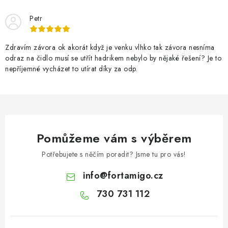
Petr
Zdravím závora ok akorát když je venku vlhko tak závora nesníma
odraz na čidlo musí se utřít hadrikem nebylo by nějaké řešení? Je to
nepříjemné vycházet to utírat díky za odp.
Pomůžeme vám s výběrem
Potřebujete s něčím poradit? Jsme tu pro vás!
info
@
fortamigo.cz
730 731 112