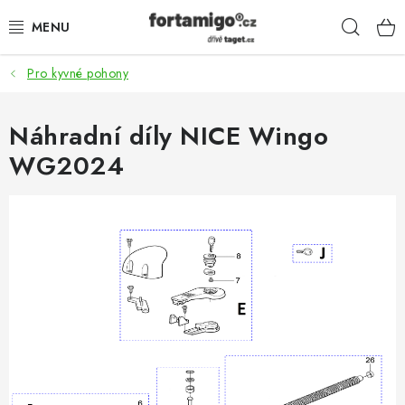
Přejít
Hleda
na
obsah
Pro kyvné pohony
SADY - ZVÝHODNĚNÉ
POHONY
Náhradní díly NICE Wingo
WG2024
SAMONOSNÉ BRÁNY
KOLEJOVÉ BRÁNY
KŘÍDLOVÉ BRÁNY A BRANKY
ZÁVĚSNÉ BRÁNY
KONSTRUKČNÍ PROFILY