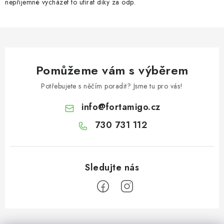
nepříjemné vycházet to utírat díky za odp.
Pomůžeme vám s výběrem
Potřebujete s něčím poradit? Jsme tu pro vás!
info
@
fortamigo.cz
730 731 112
Z