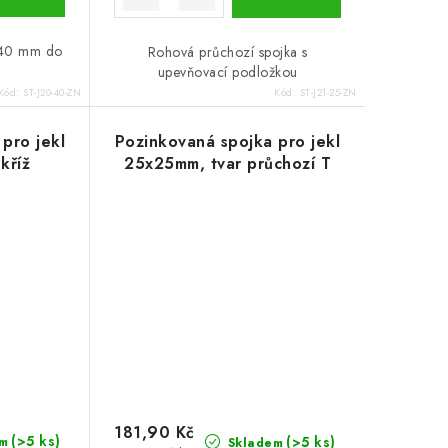
x,40 mm do
Rohová průchozí spojka s
.
upevňovací podložkou
Kód:
ST-J20-40-ZN
Kód:
ST-J21-25-ZN
pro jekl
Pozinkovaná spojka pro jekl
kříž
25x25mm, tvar průchozí T
181,90 Kč
(>5 ks)
(>5 ks)
m
Skladem