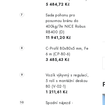
5 484,72 Kč
Sada pohonu pro
posuvnou bránu do
400kg/7m NICE Robus
RB400 (D)
11 941,20 Kč
C-Profil 80x80x5 mm, Fe
6 m (CP-80-6)
3 485,43 Kč
l
Vozík výkyvný s regulací,
5 rolí s montážní deskou
80 (V-02-1)
1 211,61 Kč
Spodní nájezd -