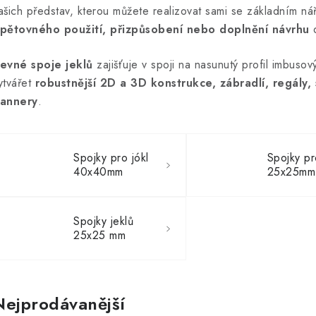
ašich představ, kterou můžete realizovat sami se základním ná
pětovného použití, přizpůsobení nebo doplnění návrhu
evné spoje jeklů
zajišťuje v spoji na nasunutý profil imbuso
ytvářet
robustnější 2D a 3D konstrukce, zábradlí, regály,
annery
.
Spojky pro jókl
Spojky pr
40x40mm
25x25mm
Spojky jeklů
25x25 mm
Nejprodávanější