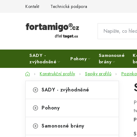
Přejít
Kontakt
Technická podpora
na
obsah
SADY -
Samonosné
K
Pohony
zvýhodněné
brány
b
Domů
Konstrukční profily
Spojky profilů
Pozinko
P
K
Přeskočit
SADY - zvýhodněné
kategorie
a
o
P
t
s
Pohony
t
e
t
p
g
Samonosné brány
r
o
S