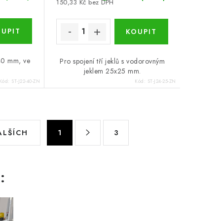
150,33 Kč bez DPH
x40 mm, ve
Pro spojení tří jeklů s vodorovným
jeklem 25x25 mm.
Kód:
ST-J22-40-ZN
Kód:
ST-J24-25-ZN
S
ALŠÍCH
1
3
t
r
á
:
n
k
o