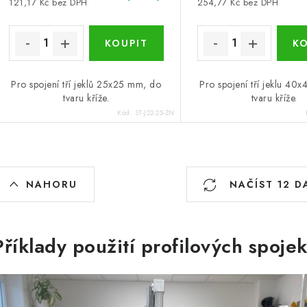
121,17 Kč bez DPH
254,77 Kč bez DPH
Pro spojení tří jeklů 25x25 mm, do
Pro spojení tří jeklu 40
tvaru kříže.
tvaru kříže.
Kód:
ST-J22-25-ZN
O
NAHORU
NAČÍST 12 D
v
á
Příklady použití profilových spojek
d
a