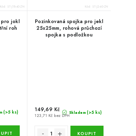
.
Kód:
ST-J18-40-ZN
Kód:
ST-J2-40-ZN
pro jokl
Pozinkovaná spojka pro jekl
řní roh
25x25mm, rohová průchozí
spojka s podložkou
149,69 Kč
(>5 ks)
(>5 ks)
m
Skladem
123,71 Kč bez DPH