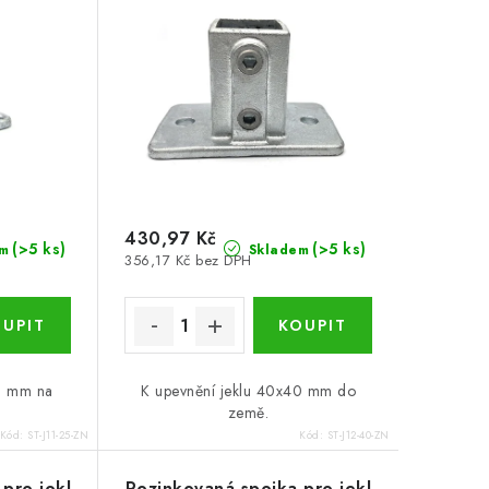
430,97 Kč
(>5 ks)
(>5 ks)
m
Skladem
356,17 Kč bez DPH
25 mm na
K upevnění jeklu 40x40 mm do
země.
Kód:
ST-J11-25-ZN
Kód:
ST-J12-40-ZN
pro jokl
Pozinkovaná spojka pro jekl