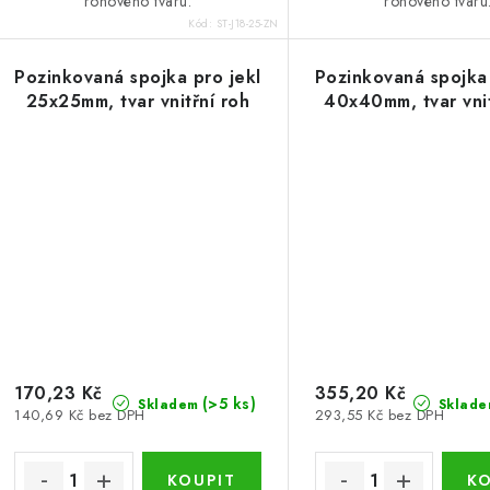
rohového tvaru.
rohového tvaru
Kód:
ST-J18-25-ZN
Pozinkovaná spojka pro jekl
Pozinkovaná spojka 
25x25mm, tvar vnitřní roh
40x40mm, tvar vnit
170,23 Kč
355,20 Kč
(>5 ks)
Skladem
Sklade
140,69 Kč bez DPH
293,55 Kč bez DPH