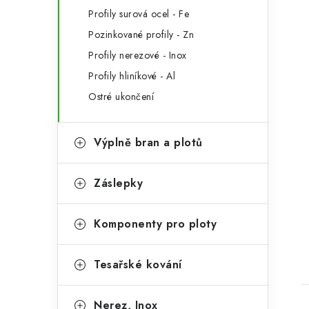
i
Profily surová ocel - Fe
Pozinkované profily - Zn
Profily nerezové - Inox
Profily hliníkové - Al
Ostré ukončení
Výplně bran a plotů
Záslepky
t
Komponenty pro ploty
Tesařské kování
Nerez, Inox