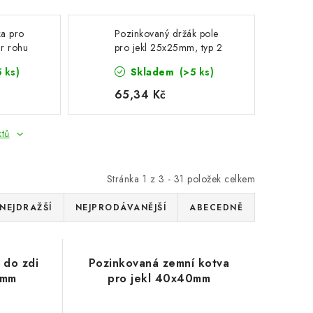
ka pro
Pozinkovaný držák pole
ar rohu
pro jekl 25x25mm, typ 2
5 ks)
Skladem
(>5 ks)
65,34 Kč
ktů
Stránka
1
z
3
-
31
položek celkem
NEJDRAŽŠÍ
NEJPRODÁVANĚJŠÍ
ABECEDNĚ
 do zdi
Pozinkovaná zemní kotva
5mm
pro jekl 40x40mm