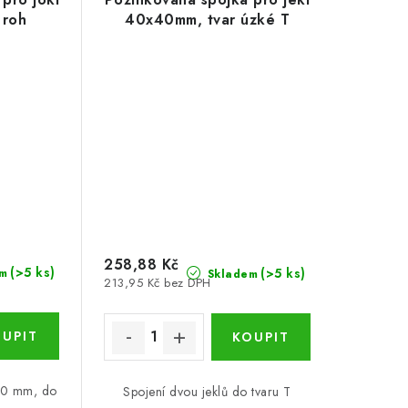
 roh
40x40mm, tvar úzké T
258,88 Kč
(>5 ks)
(>5 ks)
m
Skladem
213,95 Kč bez DPH
x40 mm, do
Spojení dvou jeklů do tvaru T