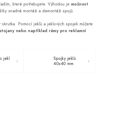
řadím, které potřebujete. Výhodou je
možnost
díky snadné montáži a demontáži spojů.
vý skrutka. Pomocí jeklů a jeklových spojek můžete
 stojany nebo například rámy pro reklamní
o jekl
Spojky jeklů
40x40 mm