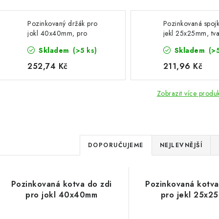
Pozinkovaný držák pro
Pozinkovaná spoj
jokl 40x40mm, pro
jekl 25x25mm, tv
uchycení do zdi
Skladem
(>5 ks)
Skladem
(>
252,74 Kč
211,96 Kč
Zobrazit více produ
Ř
DOPORUČUJEME
NEJLEVNĚJŠÍ
a
V
z
Pozinkovaná kotva do zdi
Pozinkovaná kotva
ý
e
pro jokl 40x40mm
pro jekl 25x2
p
n