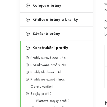
a
v
r
Kolejové brány
o
n
i
Křídlové brány a branky
e
n
P
v
í
Závěsné brány
b
p
Konstrukční profily
a
n
Profily surová ocel - Fe
Pozinkované profily ZN
e
Profily hliníkové - Al
l
Profily nerezové - Inox
Ostré ukončení
Spojky profilů
Plastové spojky profilů