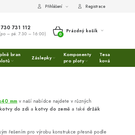
Přihlášení
Registrace
730 731 112
Prázdný košík
(po – pá: 7:30 – 16:00)
NÁKUPNÍ
KOŠÍK
plně bran
Komponenty
Tesařské
Ne
Záslepky
plotů
pro ploty
kování
Ino
0x40 mm
v naší nabídce najdete v různých
kotvy do zdi
a
kotvy do země
a také
držák
ckým řešením pro výrobu konstrukce přesně podle