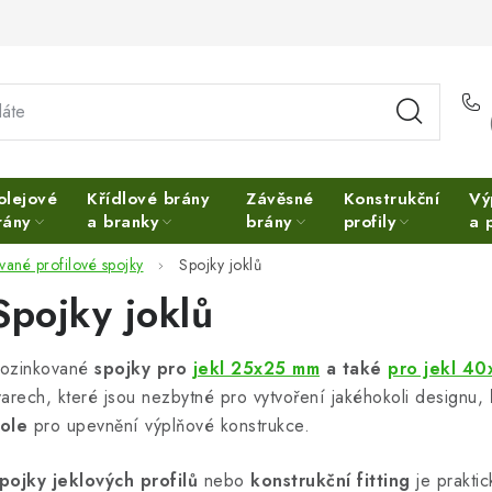
olejové
Křídlové brány
Závěsné
Konstrukční
Vý
rány
a branky
brány
profily
a 
vané profilové spojky
Spojky joklů
Spojky joklů
ozinkované
spojky pro
jekl 25x25 mm
a také
pro jekl 4
varech, které jsou nezbytné pro vytvoření jakéhokoli designu,
ole
pro upevnění výplňové konstrukce.
pojky jeklových profilů
nebo
konstrukční fitting
je prakti