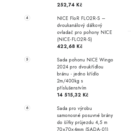
252,74 Kč
NICE FloR FLO2R-S –
dvoukanálový dálkový
ovladač pro pohony NICE
(NICE-FLO2R-S)
422,68 Kč
Sada pohonu NICE Wingo
2024 pro dvoukřídlou
bránu - jedno křídlo
2m/400kg s
příslušenstvím
14 515,32 Kč
Sada pro výrobu
samonosné posuvné brány
do šířky průjezdu 4,5 m
70×70×4mm (SADA-01)