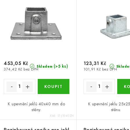
í
s
p
p
r
r
o
o
d
d
u
453,05 Kč
123,31 Kč
(>5 ks)
Skladem
Sklade
374,42 Kč bez DPH
101,91 Kč bez DPH
u
k
k
t
ů
ů
K upevnění jeklů 40x40 mm do
K upevnění jeklu 25x
stěny.
stěnu.
Kód:
ST-J10-40-ZN
Pozinkovaná spojka pro jekl
Pozinkovaná spojka 