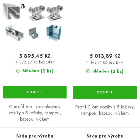
m, s pozinkovaným C-
70×70×4mm (SADA-01K)
profilem 70x70x4 (SADA-01-
ZNK)
5 895,45 Kč
5 013,89 Kč
4 872,27 Kč bez DPH
4 143,71 Kč bez DPH
(2 ks)
(2 ks)
Skladem
Skladem
C-profil 6m - pozinkovaný
Profil C 6m vozíky s 5 ložisky,
vozíky s 5 ložisky, rampou,
rampou, kapsou, víčkem
kapsou, víčkem
Sada pro výrobu
Sada pro výrobu