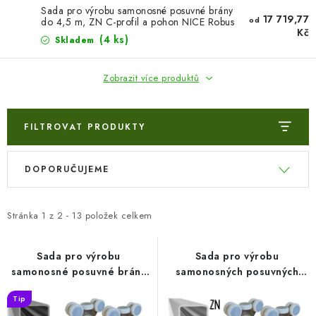
VÝPLNĚ BRAN A PLOTŮ
Sada pro výrobu samonosné posuvné brány
17 719,77
od
do 4,5 m, ZN C-profil a pohon NICE Robus
Kč
RBS 70×70×4 mm (SADA-03-RBS-ZN)
ZÁSLEPKY
(4 ks)
Skladem
KOMPONENTY PRO PLOTY
Zobrazit více produktů
TESAŘSKÉ KOVÁNÍ
FILTROVAT PRODUKTY
NEREZ, INOX
V
Ř
DOPORUČUJEME
ý
a
ARCHIV
p
z
i
e
Stránka
1
z
2
-
13
položek celkem
HLINÍKOVÝ PLOTOVÝ SYSTÉM
s
n
p
í
Sada pro výrobu
Sada pro výrobu
OTOČNÉ ŽALUZIE
samonosné posuvné brány
samonosných posuvných
r
p
do šířky průjezdu 4,5 m
vrat do šířky průjezdu 4,5
o
r
Kontakt
Technická podpora
Tip
70×70×4mm (SADA-01)
m, s pozinkovaným C-