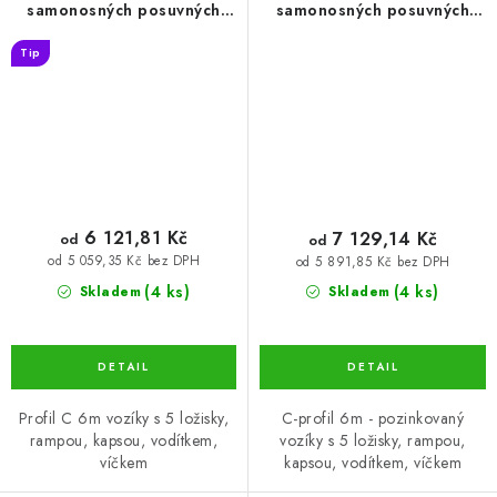
samonosných posuvných
samonosných posuvných
vrat do šířky průjezdu 4,5 m
vrat do šířky průjezdu 4,5
Tip
80×80×5mm (SADA-02)
m, s pozinkovaným C-
profilem 80x80x5 (SADA-
02-ZN)
6 121,81 Kč
7 129,14 Kč
od
od
od 5 059,35 Kč bez DPH
od 5 891,85 Kč bez DPH
(4 ks)
(4 ks)
Skladem
Skladem
Profil C 6m vozíky s 5 ložisky,
C-profil 6m - pozinkovaný
rampou, kapsou, vodítkem,
vozíky s 5 ložisky, rampou,
víčkem
kapsou, vodítkem, víčkem