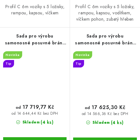
Profil C 6m vozíky s 5 ložisky,
Profil C 6m vozíky s 5 ložisky,
rampou, kapsou, víčkem
rampou, kapsou, vodítkem,
víčkem pohon, zubatý hřeben
Sada pro výrobu
Sada pro výrobu
samonosné posuvné brány
samonosné posuvné brány
do 4,5 m, ZN C-profil a
do 4,5 m s pohonem NICE
Novinka
Novinka
pohon NICE Robus RBS
Robus RBS 80x80x5mm
70×70×4 mm (SADA-03-RBS-
(SADA-04-RBS)
Tip
Tip
ZN)
17 719,77 Kč
17 625,30 Kč
od
od
od 14 644,44 Kč bez DPH
od 14 566,36 Kč bez DPH
(4 ks)
(4 ks)
Skladem
Skladem