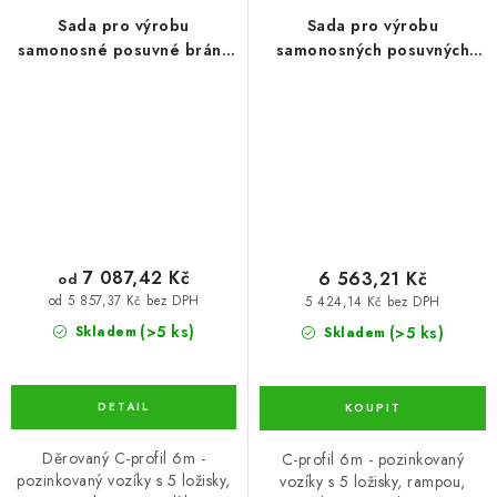
Sada pro výrobu
Sada pro výrobu
samonosné posuvné brány
samonosných posuvných
do šířky průjezdu 4,5 m, s
vrat do šířky průjezdu 4,5
pozinkovaným děrovaným
m, s pozinkovaným C-
C-profilem (SADA-02-ZN-D)
profilem 80x80x5 (SADA-
02-ZNK)
7 087,42 Kč
6 563,21 Kč
od
od 5 857,37 Kč bez DPH
5 424,14 Kč bez DPH
(>5 ks)
(>5 ks)
Skladem
Skladem
Děrovaný C-profil 6m -
C-profil 6m - pozinkovaný
pozinkovaný vozíky s 5 ložisky,
vozíky s 5 ložisky, rampou,