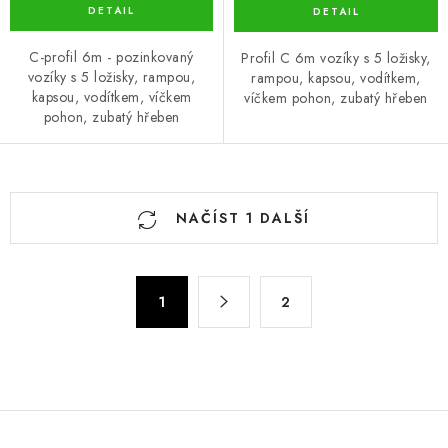
C-profil 6m - pozinkovaný
Profil C 6m vozíky s 5 ložisky,
vozíky s 5 ložisky, rampou,
rampou, kapsou, vodítkem,
kapsou, vodítkem, víčkem
víčkem pohon, zubatý hřeben
pohon, zubatý hřeben
O
NAČÍST 1 DALŠÍ
v
l
á
S
d
1
2
t
a
r
c
á
n
í
k
p
o
r