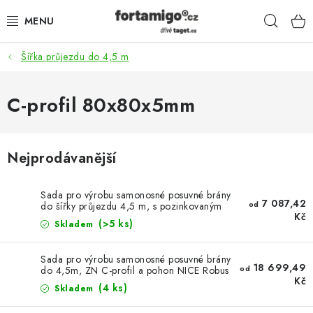
Přejít
Hleda
na
obsah
Šířka průjezdu do 4,5 m
SADY - ZVÝHODNĚNÉ
POHONY
C-profil 80x80x5mm
SAMONOSNÉ BRÁNY
Nejprodávanější
KOLEJOVÉ BRÁNY
Sada pro výrobu samonosné posuvné brány
7 087,42
KŘÍDLOVÉ BRÁNY A BRANKY
od
do šířky průjezdu 4,5 m, s pozinkovaným
Kč
děrovaným C-profilem (SADA-02-ZN-D)
(>5 ks)
Skladem
ZÁVĚSNÉ BRÁNY
Sada pro výrobu samonosné posuvné brány
18 699,49
od
do 4,5m, ZN C-profil a pohon NICE Robus
KONSTRUKČNÍ PROFILY
Kč
RBS 80×80×5mm (SADA-04-RBS-ZN)
(4 ks)
Skladem