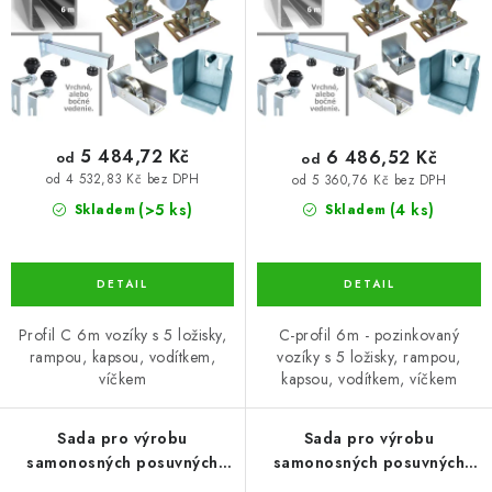
d
o
profilem 70x70x4 (SADA-01-
u
d
ZN)
k
u
t
k
ů
t
ů
5 484,72 Kč
6 486,52 Kč
od
od
od 4 532,83 Kč bez DPH
od 5 360,76 Kč bez DPH
(>5 ks)
(4 ks)
Skladem
Skladem
Profil C 6m vozíky s 5 ložisky,
C-profil 6m - pozinkovaný
rampou, kapsou, vodítkem,
vozíky s 5 ložisky, rampou,
víčkem
kapsou, vodítkem, víčkem
Sada pro výrobu
Sada pro výrobu
samonosných posuvných
samonosných posuvných
vrat do šířky průjezdu 4,5
vrat do šířky průjezdu 4,5 m