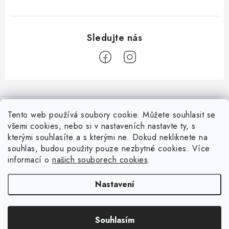
Z
á
Informace pro Vás
p
Tento web používá soubory cookie. Můžete souhlasit se
všemi cookies, nebo si v nastaveních nastavte ty, s
a
Vrácení zboží
Top z Technické podpory
kterými souhlasíte a s kterými ne. Dokud nekliknete na
t
souhlas, budou použity pouze nezbytné cookies. Více
í
Často řešené situace při stavbě posuvné brány
Zapojení externího přijímače NICE OX2 do pohonu
informací o
našich souborech cookies
.
Ověřeno zákazníky
Doprava a Platba
Všechny možnosti ovládání brány nebo pohonu
Nastavení
Soubory cookies
Resetování řídicích jednotek Nice
Souhlasím
Copyright 2026
Fortamigo.cz
. Všechna práva vyhrazena.