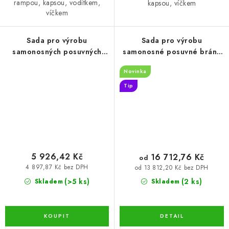
rampou, kapsou, vodítkem,
kapsou, víčkem
víčkem
Sada pro výrobu
Sada pro výrobu
samonosných posuvných
samonosné posuvné brány
vrat do šířky průjezdu 4,5 m
do 4,5 m s pohonem NICE
Novinka
80×80×5mm (SADA-02K)
Robus RBS 70×70×4mm
(SADA-03-RBS)
Tip
5 926,42 Kč
16 712,76 Kč
od
4 897,87 Kč bez DPH
od 13 812,20 Kč bez DPH
(>5 ks)
(2 ks)
Skladem
Skladem