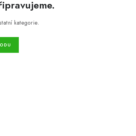
řipravujeme.
tatní kategorie.
HODU