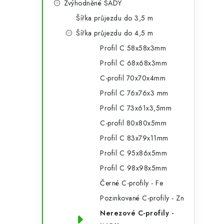
Zvýhodněné SADY
a
r
Šířka průjezdu do 3,5 m
n
i
Šířka průjezdu do 4,5 m
e
n
Profil C 58x58x3mm
í
Profil C 68x68x3mm
C-profil 70x70x4mm
p
Profil C 76x76x3 mm
a
Profil C 73x61x3,5mm
n
C-profil 80x80x5mm
Profil C 83x79x11mm
e
Profil C 95x86x5mm
l
Profil C 98x98x5mm
Černé C-profily - Fe
Pozinkované C-profily - Zn
Nerezové C-profily -