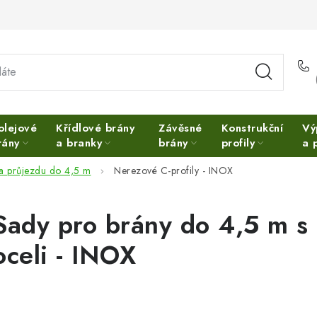
olejové
Křídlové brány
Závěsné
Konstrukční
Vý
rány
a branky
brány
profily
a 
ka průjezdu do 4,5 m
Nerezové C-profily - INOX
Sady pro brány do 4,5 m s 
oceli - INOX