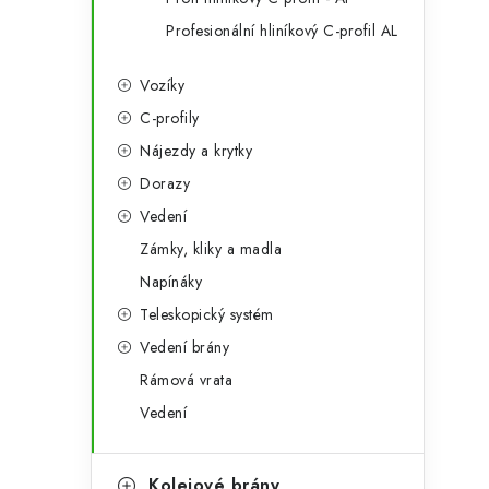
Profesionální hliníkový C-profil AL
Vozíky
C-profily
Nájezdy a krytky
Dorazy
Vedení
Zámky, kliky a madla
Napínáky
Teleskopický systém
Vedení brány
Rámová vrata
Vedení
Kolejové brány