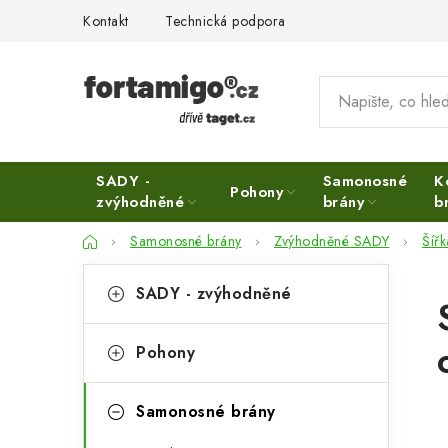
Přejít
Kontakt
Technická podpora
na
obsah
SADY -
Samonosné
K
Pohony
zvýhodněné
brány
b
Domů
Samonosné brány
Zvýhodněné SADY
Šíř
P
K
Přeskočit
SADY - zvýhodněné
kategorie
a
o
t
s
Pohony
e
t
g
Samonosné brány
r
o