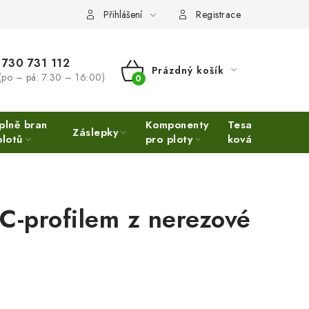
Přihlášení
Registrace
730 731 112
Prázdný košík
(po – pá: 7:30 – 16:00)
NÁKUPNÍ
KOŠÍK
plně bran
Komponenty
Tesařské
Ne
Záslepky
plotů
pro ploty
kování
Ino
C-profilem z nerezové