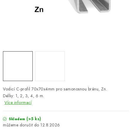
VÝPLNĚ BRAN A PLOTŮ
ZÁSLEPKY
KOMPONENTY PRO PLOTY
TESAŘSKÉ KOVÁNÍ
NEREZ, INOX
ARCHIV
Vodicí C-profil 70x70x4mm pro samonosnou bránu, Zn.
HLINÍKOVÝ PLOTOVÝ SYSTÉM
Délky: 1, 2, 3, 4, 6 m.
Více informací
OTOČNÉ ŽALUZIE
(>5 ks)
Skladem
Kontakt
Technická podpora
12.8.2026