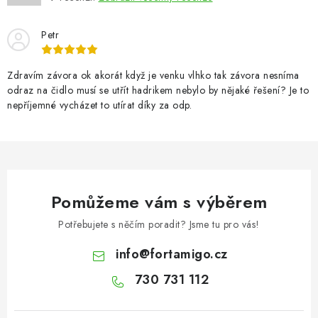
Petr
Zdravím závora ok akorát když je venku vlhko tak závora nesníma
odraz na čidlo musí se utřít hadrikem nebylo by nějaké řešení? Je to
nepříjemné vycházet to utírat díky za odp.
Pomůžeme vám s výběrem
Potřebujete s něčím poradit? Jsme tu pro vás!
info
@
fortamigo.cz
730 731 112