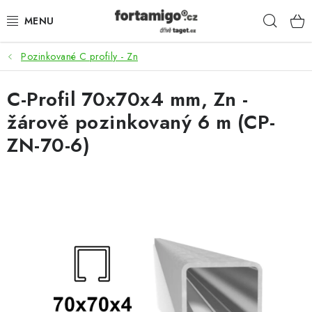
Přejít
Hleda
na
obsah
Pozinkované C profily - Zn
SADY - ZVÝHODNĚNÉ
C-Profil 70x70x4 mm, Zn -
POHONY
žárově pozinkovaný 6 m (CP-
SAMONOSNÉ BRÁNY
ZN-70-6)
KOLEJOVÉ BRÁNY
KŘÍDLOVÉ BRÁNY A BRANKY
ZÁVĚSNÉ BRÁNY
KONSTRUKČNÍ PROFILY