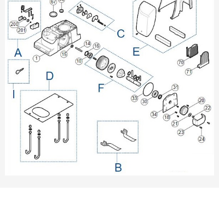
VÝPLNĚ BRAN A PLOTŮ
ZÁSLEPKY
KOMPONENTY PRO PLOTY
TESAŘSKÉ KOVÁNÍ
NEREZ, INOX
ARCHIV
HLINÍKOVÝ PLOTOVÝ SYSTÉM
OTOČNÉ ŽALUZIE
Kontakt
Technická podpora