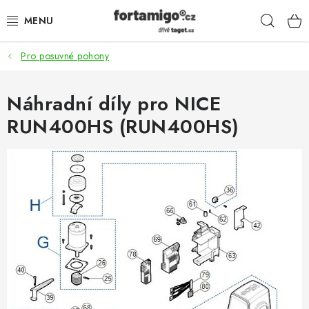
Přejít
Hleda
na
obsah
Pro posuvné pohony
SADY - ZVÝHODNĚNÉ
POHONY
Náhradní díly pro NICE
RUN400HS (RUN400HS)
SAMONOSNÉ BRÁNY
KOLEJOVÉ BRÁNY
KŘÍDLOVÉ BRÁNY A BRANKY
ZÁVĚSNÉ BRÁNY
KONSTRUKČNÍ PROFILY