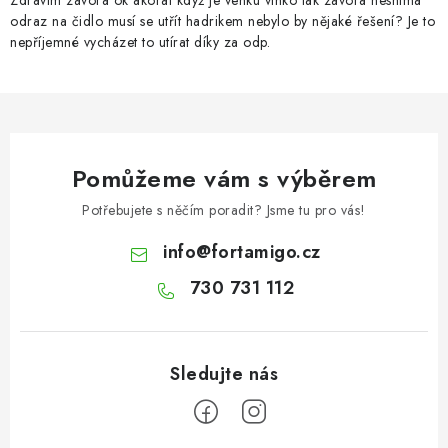
Zdravím závora ok akorát když je venku vlhko tak závora nesníma
odraz na čidlo musí se utřít hadrikem nebylo by nějaké řešení? Je to
nepříjemné vycházet to utírat díky za odp.
Pomůžeme vám s výběrem
Potřebujete s něčím poradit? Jsme tu pro vás!
info
@
fortamigo.cz
730 731 112