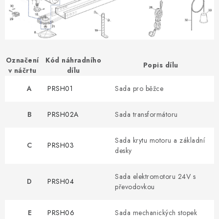
VÝPLNĚ BRAN A PLOTŮ
ZÁSLEPKY
KOMPONENTY PRO PLOTY
Označení
Kód náhradního
Popis dílu
v náčrtu
dílu
TESAŘSKÉ KOVÁNÍ
A
PRSH01
Sada pro běžce
NEREZ, INOX
B
PRSH02A
Sada transformátoru
ARCHIV
Sada krytu motoru a základní
C
PRSH03
desky
HLINÍKOVÝ PLOTOVÝ SYSTÉM
Sada elektromotoru 24V s
OTOČNÉ ŽALUZIE
D
PRSH04
převodovkou
Kontakt
Technická podpora
E
PRSH06
Sada mechanických stopek