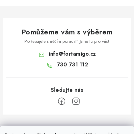
Pomůžeme vám s výběrem
Potřebujete s něčím poradit? Jsme tu pro vás!
info
@
fortamigo.cz
730 731 112
Z
á
Informace pro Vás