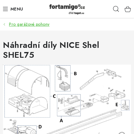
Přejít
Hleda
na
obsah
Pro garážové pohony
SADY - ZVÝHODNĚNÉ
POHONY
Náhradní díly NICE Shel
SHEL75
SAMONOSNÉ BRÁNY
KOLEJOVÉ BRÁNY
KŘÍDLOVÉ BRÁNY A BRANKY
ZÁVĚSNÉ BRÁNY
KONSTRUKČNÍ PROFILY