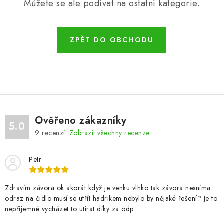
Můžete se ale podívat na ostatní kategorie.
ZPĚT DO OBCHODU
Ověřeno zákazníky
5.0
9
recenzí.
Zobrazit všechny recenze
Petr
Zdravím závora ok akorát když je venku vlhko tak závora nesníma
odraz na čidlo musí se utřít hadrikem nebylo by nějaké řešení? Je to
nepříjemné vycházet to utírat díky za odp.