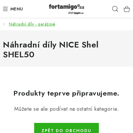
Přejít
Hleda
na
obsah
Náhradní díly - garážové
SADY - ZVÝHODNĚNÉ
POHONY
Náhradní díly NICE Shel
SHEL50
SAMONOSNÉ BRÁNY
KOLEJOVÉ BRÁNY
KŘÍDLOVÉ BRÁNY A BRANKY
Produkty teprve připravujeme.
ZÁVĚSNÉ BRÁNY
Můžete se ale podívat na ostatní kategorie.
KONSTRUKČNÍ PROFILY
ZPĚT DO OBCHODU