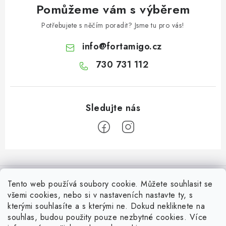
Pomůžeme vám s výběrem
Potřebujete s něčím poradit? Jsme tu pro vás!
info
@
fortamigo.cz
730 731 112
Z
á
Informace pro Vás
p
Tento web používá soubory cookie. Můžete souhlasit se
a
všemi cookies, nebo si v nastaveních nastavte ty, s
Vrácení zboží
Top z Technické podpory
kterými souhlasíte a s kterými ne. Dokud nekliknete na
t
souhlas, budou použity pouze nezbytné cookies. Více
Často řešené situace při stavbě posuvné brány
Zapojení externího přijímače NICE OX2 do pohonu