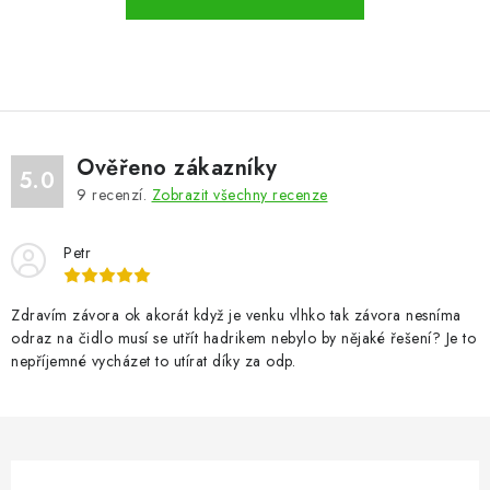
VÝPLNĚ BRAN A PLOTŮ
ZÁSLEPKY
KOMPONENTY PRO PLOTY
Ověřeno zákazníky
TESAŘSKÉ KOVÁNÍ
5.0
9
recenzí.
Zobrazit všechny recenze
NEREZ, INOX
Petr
ARCHIV
Zdravím závora ok akorát když je venku vlhko tak závora nesníma
odraz na čidlo musí se utřít hadrikem nebylo by nějaké řešení? Je to
HLINÍKOVÝ PLOTOVÝ SYSTÉM
nepříjemné vycházet to utírat díky za odp.
OTOČNÉ ŽALUZIE
Kontakt
Technická podpora