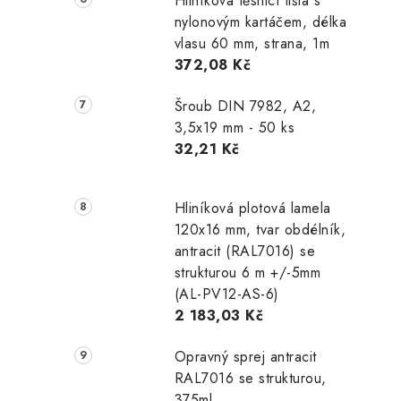
Hliníková těsnicí lišta s
nylonovým kartáčem, délka
vlasu 60 mm, strana, 1m
372,08 Kč
Šroub DIN 7982, A2,
3,5x19 mm - 50 ks
32,21 Kč
Hliníková plotová lamela
120x16 mm, tvar obdélník,
antracit (RAL7016) se
strukturou 6 m +/-5mm
(AL-PV12-AS-6)
2 183,03 Kč
Opravný sprej antracit
RAL7016 se strukturou,
375ml