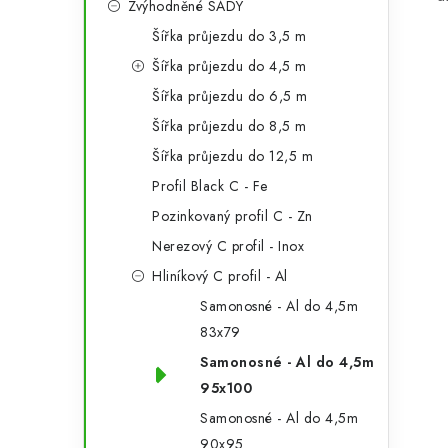
Zvýhodněné SADY
a
r
Šířka průjezdu do 3,5 m
n
i
Šířka průjezdu do 4,5 m
e
n
Šířka průjezdu do 6,5 m
í
Šířka průjezdu do 8,5 m
Šířka průjezdu do 12,5 m
p
Profil Black C - Fe
a
Pozinkovaný profil C - Zn
n
Nerezový C profil - Inox
Hliníkový C profil - Al
e
Samonosné - Al do 4,5m
l
83x79
Samonosné - Al do 4,5m
95x100
Samonosné - Al do 4,5m
90x95