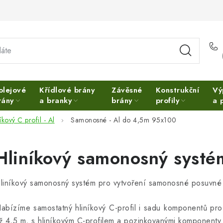
olejové
Křídlové brány
Závěsné
Konstrukční
Vý
rány
a branky
brány
profily
a 
íkový C profil - Al
Samonosné - Al do 4,5m 95x100
Hliníkový samonosný systé
liníkový samonosný systém pro vytvoření samonosné posuvné 
abízíme samostatný hliníkový C-profil i sadu komponentů pr
ž 4,5 m, s hliníkovým C-profilem a pozinkovanými komponenty