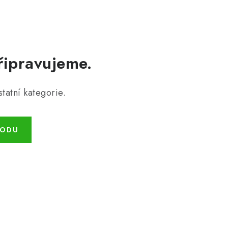
řipravujeme.
tatní kategorie.
HODU