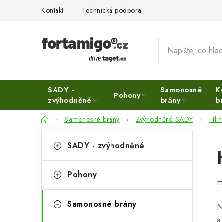
Přejít
Kontakt
Technická podpora
na
obsah
SADY -
Samonosné
K
Pohony
zvýhodněné
brány
b
Domů
Samonosné brány
Zvýhodněné SADY
Hlin
P
K
Přeskočit
SADY - zvýhodněné
kategorie
a
o
t
s
Pohony
H
e
t
g
Samonosné brány
N
r
o
a