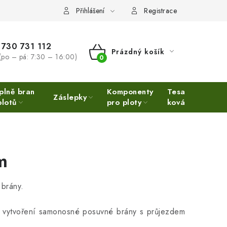
Přihlášení
Registrace
730 731 112
Prázdný košík
(po – pá: 7:30 – 16:00)
NÁKUPNÍ
KOŠÍK
plně bran
Komponenty
Tesařské
Ne
Záslepky
plotů
pro ploty
kování
Ino
m
brány.
o vytvoření samonosné posuvné brány s průjezdem
.