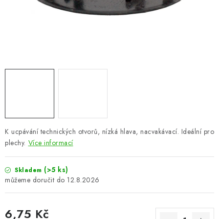
VÝPLNĚ BRAN A PLOTŮ
ZÁSLEPKY
KOMPONENTY PRO PLOTY
TESAŘSKÉ KOVÁNÍ
NEREZ, INOX
ARCHIV
K ucpávání technických otvorů, nízká hlava, nacvakávací. Ideální pro
plechy.
Více informací
HLINÍKOVÝ PLOTOVÝ SYSTÉM
(>5 ks)
Skladem
OTOČNÉ ŽALUZIE
12.8.2026
Kontakt
Technická podpora
6,75 Kč