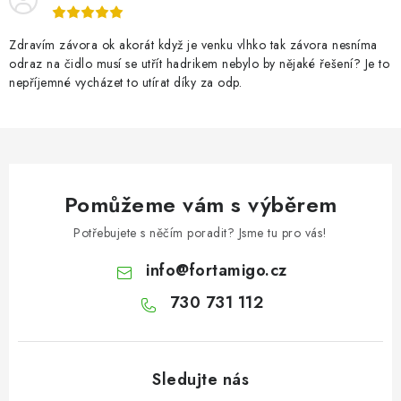
Zdravím závora ok akorát když je venku vlhko tak závora nesníma
odraz na čidlo musí se utřít hadrikem nebylo by nějaké řešení? Je to
nepříjemné vycházet to utírat díky za odp.
Pomůžeme vám s výběrem
Potřebujete s něčím poradit? Jsme tu pro vás!
info
@
fortamigo.cz
730 731 112