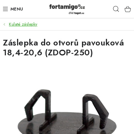
Přejít
Hleda
na
obsah
Kulaté záslepky
SADY - ZVÝHODNĚNÉ
Záslepka do otvorů pavouková
POHONY
18,4-20,6 (ZDOP-250)
SAMONOSNÉ BRÁNY
KOLEJOVÉ BRÁNY
KŘÍDLOVÉ BRÁNY A BRANKY
ZÁVĚSNÉ BRÁNY
KONSTRUKČNÍ PROFILY