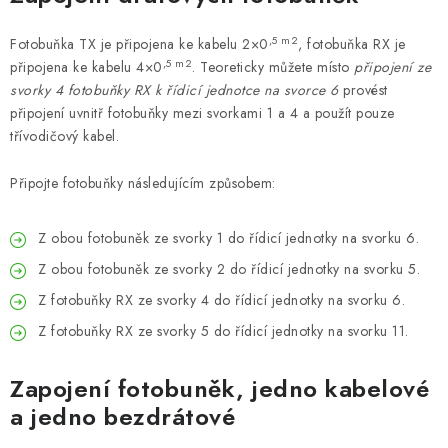
,5 m2
Fotobuňka TX je připojena ke kabelu 2×0
, fotobuňka RX je
,5 m2
připojena ke kabelu 4×0
. Teoreticky můžete místo
připojení ze
svorky 4 fotobuňky RX k řídicí jednotce na svorce 6
provést
připojení uvnitř fotobuňky mezi svorkami 1 a 4 a použít pouze
třívodičový kabel.
Připojte fotobuňky následujícím způsobem:
Z obou fotobuněk ze svorky 1 do řídicí jednotky na svorku 6.
Z obou fotobuněk ze svorky 2 do řídicí jednotky na svorku 5.
Z fotobuňky RX ze svorky 4 do řídicí jednotky na svorku 6.
Z fotobuňky RX ze svorky 5 do řídicí jednotky na svorku 11.
Zapojení fotobuněk, jedno kabelové
a jedno bezdrátové