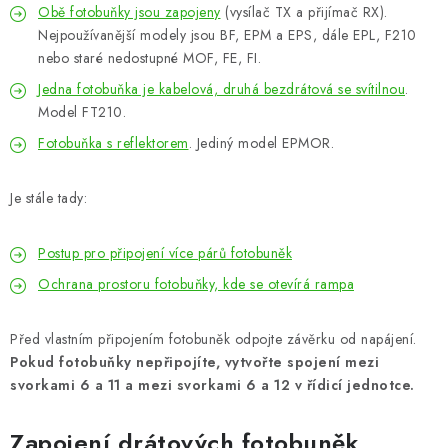
VÝPLNĚ BRAN A PLOTŮ
Obě fotobuňky jsou zapojeny
(vysílač TX a přijímač RX).
Nejpoužívanější modely jsou BF, EPM a EPS, dále EPL, F210
ZÁSLEPKY
nebo staré nedostupné MOF, FE, FI.
Jedna fotobuňka je kabelová, druhá bezdrátová se svítilnou
.
KOMPONENTY PRO PLOTY
Model FT210.
Fotobuňka s reflektorem
. Jediný model EPMOR.
TESAŘSKÉ KOVÁNÍ
Je stále tady:
NEREZ, INOX
Postup pro připojení více párů fotobuněk
ARCHIV
Ochrana prostoru fotobuňky, kde se otevírá rampa
HLINÍKOVÝ PLOTOVÝ SYSTÉM
Před vlastním připojením fotobuněk odpojte závěrku od napájení.
Pokud fotobuňky nepřipojíte, vytvořte spojení mezi
OTOČNÉ ŽALUZIE
svorkami 6 a 11 a mezi svorkami 6 a 12 v řídicí jednotce.
Kontakt
Technická podpora
Zapojení drátových fotobuněk