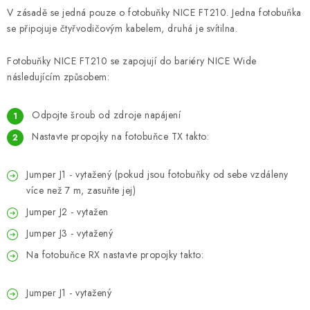
V zásadě se jedná pouze o fotobuňky NICE FT210. Jedna fotobuňka
se připojuje čtyřvodičovým kabelem, druhá je svítilna.
Fotobuňky NICE FT210 se zapojují do bariéry NICE Wide
následujícím způsobem:
Odpojte šroub od zdroje napájení
Nastavte propojky na fotobuňce TX takto:
Jumper J1 - vytažený (pokud jsou fotobuňky od sebe vzdáleny
více než 7 m, zasuňte jej)
Jumper J2 - vytažen
Jumper J3 - vytažený
Na fotobuňce RX nastavte propojky takto:
Jumper J1 - vytažený