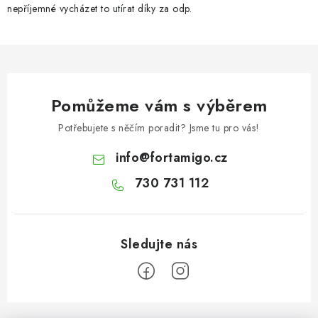
nepříjemné vycházet to utírat díky za odp.
Pomůžeme vám s výběrem
Potřebujete s něčím poradit? Jsme tu pro vás!
info
@
fortamigo.cz
730 731 112
Z