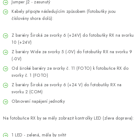
Jumper J2 - zasunutý
Kabely připojte následujícím způsobem (fotobuňky jsou
číslovány shora dolů):
Z bariéry Široká ze svorky 6 (+24V) do fotobuňky RX na svorku
10 (+24V)
Z bariéry Wide ze svorky 5 (-0V) do fotobuňky RX na svorku 9
(-0V)
Od široké bariéry ze svorky č. 11 (FOTO) k fotobuňce RX do
svorky č. 1 (FOTO)
Z bariéry Široká ze svorky 6 (+24 V) do fotobuňky RX na
svorku 2 (COM)
Obnovení napájení jednotky
Na fotobuňce RX by se měly zobrazit kontrolky LED (zleva doprava):
1 LED - zelená, měla by svítit