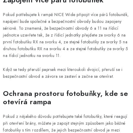
Pokud potřebujete k rampě NICE Wide připojit více párů fotobuněk,
napájení bude společné a bezpečnostní obvody budou zapojeny
sériově. To znamená, že bezpečnostní obvody 6 a 11 na řídicí
jednotce uzavřete tak, že z řídicí jednotky přejdete ze svorky 6 na
první fotobuňku RX na svorku 4, ze stejné fotobuňky ze svorky 5 na
druhou fotobuňku RX na svorku 4 a ze stejné fotobuňky ze svorky 5
na řídicí jednotku na svorku 11.
Když se tedy přeruší paprsek mezi kteroukoli dvojicí, přeruší se i
bezpečnostní obvod a závora se zastaví a začne se otevírat.
Ochrana prostoru fotobuňky, kde se
otevírá rampa
Pokud z nějakého důvodu potřebujete také fotobuňky, které reagují
při otevření brány, můžete je zapojit stejným způsobem jako běžné
fotobuňky s tím rozdílem, že jejich bezpečnostní obvod je mezi