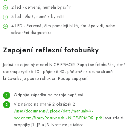
2 led - červená, neměla by svítit
3 led - žlutá, neměla by svítit
4 LED - červená, čím pomaleji bliká, tím lépe vidí, nebo
sekvenční diagnostika
Zapojení reflexní fotobuňky
Jedná se o jediný model NICE EPMOR. Zapojí se fotobuňka, která
obsahuje vysílač TX i přijímač RX, přičemž na druhé straně
křižovatky je pouze reflektor. Postup zapojení:
Odpojte západku od zdroje napájení.
Viz návod na straně 2 obrázek 2
/user/documents/upload/data/manualy-k-
pohonom/BranyPosuvne.sk
-
NICE-EPMOR
.pdf
Jsou zde tři
propojky J1, J2 a J3. Nastavte je takto: