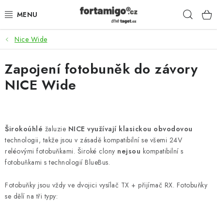
Přejít
Hleda
na
obsah
Nice Wide
SADY - ZVÝHODNĚNÉ
Zapojení fotobuněk do závory
POHONY
NICE Wide
SAMONOSNÉ BRÁNY
KOLEJOVÉ BRÁNY
Širokoúhlé
žaluzie
NICE využívají
klasickou obvodovou
technologii, takže jsou v zásadě kompatibilní se všemi 24V
KŘÍDLOVÉ BRÁNY A BRANKY
reléovými fotobuňkami. Široké clony
nejsou
kompatibilní s
fotobuňkami s technologií BlueBus.
ZÁVĚSNÉ BRÁNY
Fotobuňky jsou vždy ve dvojici vysílač TX + přijímač RX. Fotobuňky
KONSTRUKČNÍ PROFILY
se dělí na tři typy: