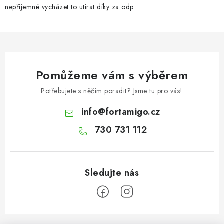
nepříjemné vycházet to utírat díky za odp.
Pomůžeme vám s výběrem
Potřebujete s něčím poradit? Jsme tu pro vás!
info
@
fortamigo.cz
730 731 112
Z