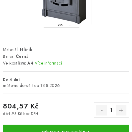
VÝPLNĚ BRAN A PLOTŮ
ZÁSLEPKY
KOMPONENTY PRO PLOTY
TESAŘSKÉ KOVÁNÍ
Materiál:
Hliník
Barva:
Černá
NEREZ, INOX
Velikost listu:
A4
Více informací
ARCHIV
Do 4 dní
18.8.2026
HLINÍKOVÝ PLOTOVÝ SYSTÉM
804,57 Kč
OTOČNÉ ŽALUZIE
664,93 Kč bez DPH
Měrná cena:
Kontakt
Technická podpora