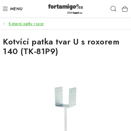
Přejít
Hleda
na
obsah
Kotevní patky roxor
SADY - ZVÝHODNĚNÉ
Kotvící patka tvar U s roxorem
POHONY
140 (TK-81P9)
SAMONOSNÉ BRÁNY
KOLEJOVÉ BRÁNY
KŘÍDLOVÉ BRÁNY A BRANKY
ZÁVĚSNÉ BRÁNY
KONSTRUKČNÍ PROFILY