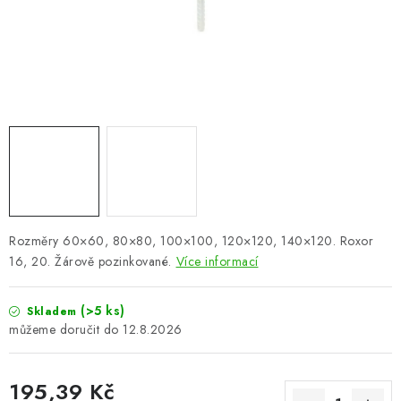
VÝPLNĚ BRAN A PLOTŮ
ZÁSLEPKY
KOMPONENTY PRO PLOTY
TESAŘSKÉ KOVÁNÍ
NEREZ, INOX
ARCHIV
Rozměry 60×60, 80×80, 100×100, 120×120, 140×120. Roxor
16, 20. Žárově pozinkované.
Více informací
HLINÍKOVÝ PLOTOVÝ SYSTÉM
(>5 ks)
Skladem
OTOČNÉ ŽALUZIE
12.8.2026
Kontakt
Technická podpora
195,39 Kč