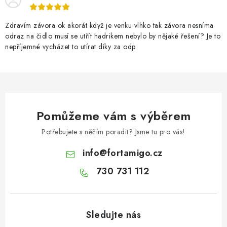
Zdravím závora ok akorát když je venku vlhko tak závora nesníma
odraz na čidlo musí se utřít hadrikem nebylo by nějaké řešení? Je to
nepříjemné vycházet to utírat díky za odp.
Pomůžeme vám s výběrem
Potřebujete s něčím poradit? Jsme tu pro vás!
info
@
fortamigo.cz
730 731 112