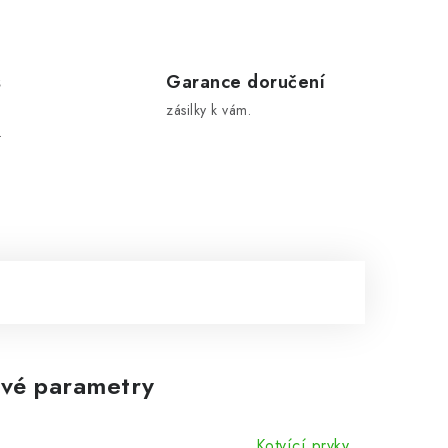
s
Garance doručení
zásilky k vám.
.
vé parametry
Kotvící prvky