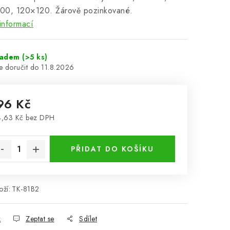
00, 120×120. Žárově pozinkované.
informací
ladem
(>5 ks)
11.8.2026
96 Kč
,63 Kč bez DPH
rná cena:
PŘIDAT DO KOŠÍKU
ží:
TK-81B2
k
Zeptat se
Sdílet