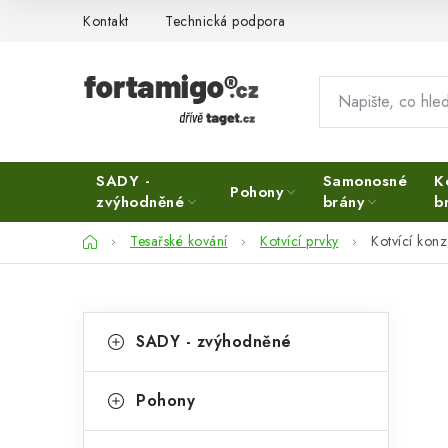
Přejít
Kontakt
Technická podpora
na
obsah
SADY -
Samonosné
K
Pohony
zvýhodněné
brány
b
Domů
Tesařské kování
Kotvící prvky
Kotvící kon
P
K
Přeskočit
SADY - zvýhodněné
kategorie
a
o
t
s
Pohony
e
t