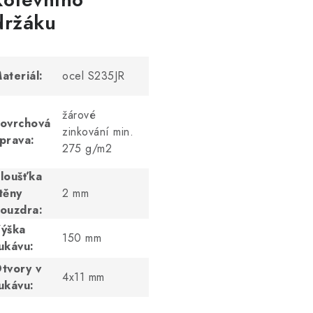
držáku
ateriál:
ocel S235JR
žárové
ovrchová
zinkování min.
prava:
275 g/m2
loušťka
těny
2 mm
ouzdra:
ýška
150 mm
ukávu:
tvory v
4x11 mm
ukávu: