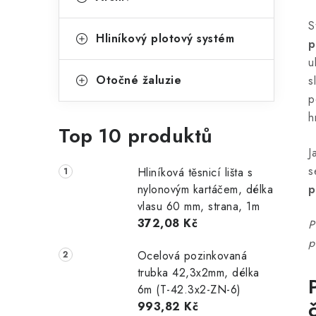
S
Hliníkový plotový systém
p
u
Otočné žaluzie
s
p
h
Top 10 produktů
J
s
Hliníková těsnicí lišta s
nylonovým kartáčem, délka
p
vlasu 60 mm, strana, 1m
372,08 Kč
P
p
Ocelová pozinkovaná
trubka 42,3x2mm, délka
6m (T-42.3x2-ZN-6)
993,82 Kč