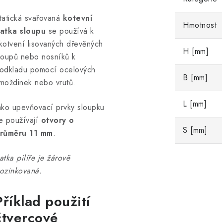
tatická svařovaná
kotevní
Hmotnost
atka sloupu
se používá k
kotvení lisovaných dřevěných
H [mm]
loupů nebo nosníků k
odkladu pomocí ocelových
B [mm]
moždinek nebo vrutů.
L [mm]
ako upevňovací prvky sloupku
e používají
otvory o
S [mm]
růměru 11 mm
.
atka pilíře je žárově
ozinkovaná.
Příklad použití
čtvercové