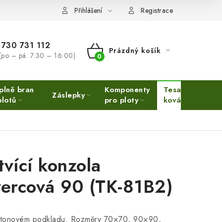
Přihlášení
Registrace
730 731 112
Prázdný košík
(po – pá: 7:30 – 16:00)
NÁKUPNÍ
KOŠÍK
plně bran
Komponenty
Tesařské
Ne
Záslepky
plotů
pro ploty
kování
Ino
tvící konzola
vercová 90 (TK-81B2)
tonovém podkladu. Rozměry 70×70, 90×90,