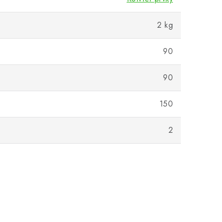
2 kg
90
90
150
2