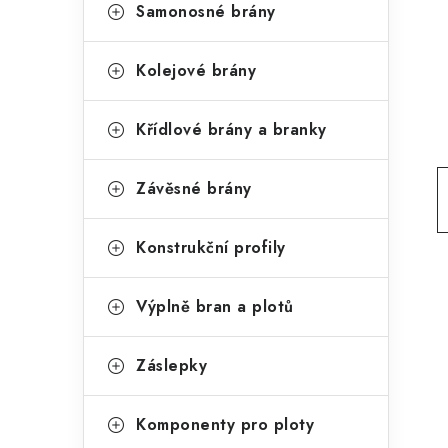
g
Samonosné brány
r
o
a
r
Kolejové brány
n
i
Křídlové brány a branky
e
n
í
Závěsné brány
p
Konstrukční profily
a
n
Výplně bran a plotů
e
l
Záslepky
Komponenty pro ploty