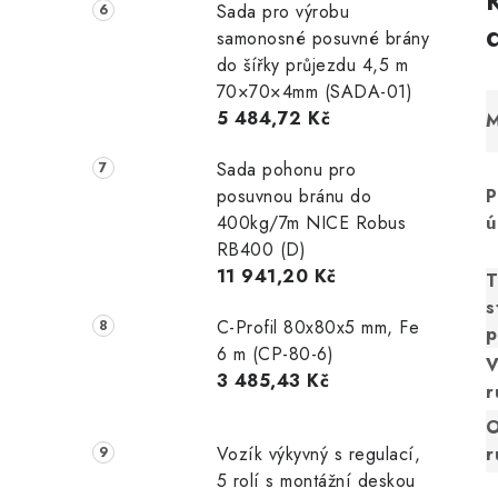
Sada pro výrobu
samonosné posuvné brány
do šířky průjezdu 4,5 m
70×70×4mm (SADA-01)
5 484,72 Kč
M
Sada pohonu pro
P
posuvnou bránu do
ú
400kg/7m NICE Robus
RB400 (D)
11 941,20 Kč
T
s
C-Profil 80x80x5 mm, Fe
p
6 m (CP-80-6)
V
3 485,43 Kč
r
O
r
Vozík výkyvný s regulací,
5 rolí s montážní deskou