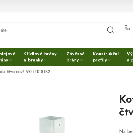
olejové
Křídlové brány
Závěsné
Konstrukční
Vý
rány
a branky
brány
profily
a 
zola čtvercová 90 (TK-81B2)
Ko
čt
Na be