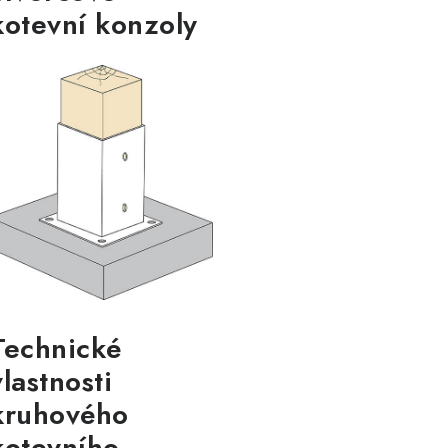
kotevní konzoly
Technické
vlastnosti
kruhového
kotevního