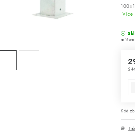
100×1
Více 
Sk
2
244
Mě
Kód zbo
Tis