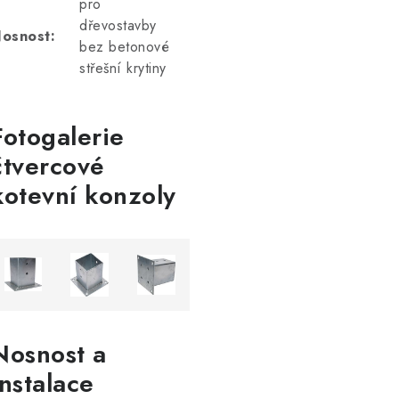
pro
dřevostavby
osnost:
bez betonové
střešní krytiny
Fotogalerie
čtvercové
kotevní konzoly
Nosnost a
instalace